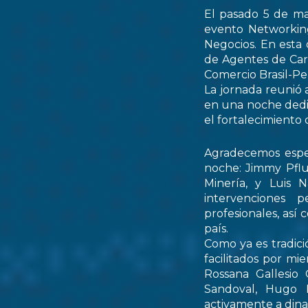
El pasado 5 de ma
evento Networking
Negocios. En esta 
de Agentes de Car
Comercio Brasil-
La jornada reunió 
en una noche dedic
el fortalecimiento 
Agradecemos espec
noche: Jimmy Pflu
Minería, y Luis 
intervenciones 
profesionales, así
país.
Como ya es tradici
facilitados por mi
Rossana Gallesio
Sandoval, Hugo M
activamente a dinam