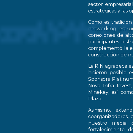
sector empresarial
estratégicas y las 
Como es tradición
networking estruc
conexiones de alto
participantes dis
complementó la ex
construcción de nu
La RIN agradece es
hicieron posible 
Sponsors Platinum
Nova Infra Inves
Minekey; así como
Plaza.
Asimismo, extend
coorganizadores, 
nuestro media p
fortalecimiento d