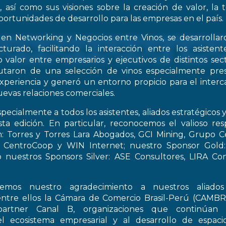
, así como sus visiones sobre la creación de valor, la
oportunidades de desarrollo para las empresas en el país.
 en Networking y Negocios entre Vinos, se desarrollar
turado, facilitando la interacción entre los asiste
 valor entre empresarios y ejecutivos de distintos sect
frutaron de una selección de vinos especialmente pre
periencia y generó un entorno propicio para el interca
evas relaciones comerciales.
pecialmente a todos los asistentes, aliados estratégicos 
esta edición. En particular, reconocemos el valioso re
: Torres y Torres Lara Abogados, GCI Mining, Grupo Ce
t, CentroCoop y WIN Internet; nuestro Sponsor Gold:
 nuestros Sponsors Silver: ASE Consultores, LIRA Co
emos nuestro agradecimiento a nuestros aliados 
entre ellos la Cámara de Comercio Brasil-Perú (CAMB
artner Canal B, organizaciones que continúan 
el ecosistema empresarial y al desarrollo de espac