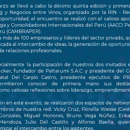
rzo se llevó a cabo la décimo quinta edición y primer
 y Negocios entre Vinos, organizado por la RIN - Re
oportunidad, el encuentro se realizó con el valioso apo
ga y Consolidadores Internacionales del Perú (AACCI Pe
Perú (CAMBRAPER).
a más de 100 empresarios y líderes del sector privado, q
ada al intercambio de ideas, la generación de oportun
de relaciones profesionales.
ialmente la participación de nuestros dos invitados e
cker, fundador de Paltarumi S.A.C. y presidente del C
Natal Del Carpio Castro, presidente ejecutivo de 
permitieron conocer de primera mano sus destaca
 como valiosas reflexiones sobre liderazgo, emprendimient
ón en este evento, se realizaron dos espacios de netwo
embros de nuestra red: Vicky Cruz, Fiorella Wiesse (Ges
 Gonzales, Miguel Honores, Bruno Vega Núñez, Erika 
endoza, Julio Del Castillo y Alfonso Baella, quie
izar el intercambio entre los asistentes.