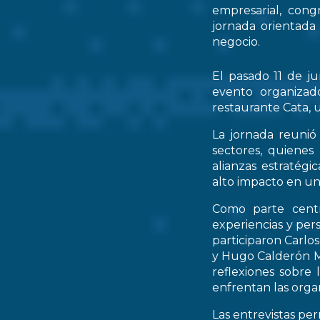
empresarial, cong
jornada orientada
negocio.
El pasado 11 de ju
evento organizad
restaurante Cata, u
La jornada reunió 
sectores, quienes
alianzas estratég
alto impacto en un
Como parte centr
experiencias y per
participaron Carlo
y Hugo Calderón M
reflexiones sobre 
enfrentan las orga
Las entrevistas pe