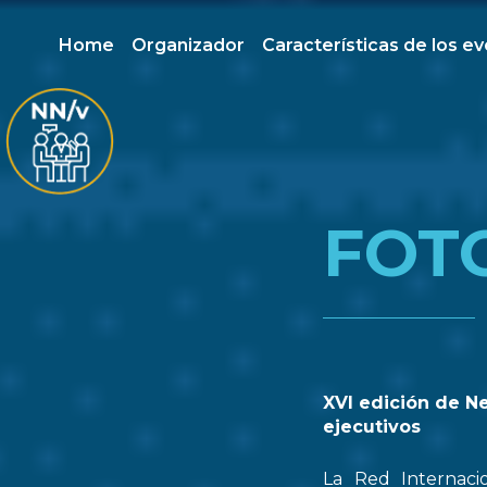
Home
Organizador
Características de los e
FOT
XVI edición de N
ejecutivos
La Red Internaci