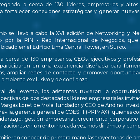
regando a cerca de 130 líderes, empresarios y altos
 a fortalecer conexiones estratégicas y generar nueva
nio se llevó a cabo la XVI edición de Networking y Ne
o por la RIN - Red Internacional de Negocios, que
bicado en el Edificio Lima Central Tower, en Surco.
a cerca de 130 empresarios, CEOs, ejecutivos y profes
 participaron en una experiencia diseñada para fomen
icas, ampliar redes de contacto y promover oportunid
 ambiente exclusivo y de confianza.
al del evento, los asistentes tuvieron la oportunid
spectivas de dos destacados líderes empresariales invitad
s Vargas Loret de Mola, fundador y CEO de Andino Inve
ávila, gerente general de COESTI (PRIMAX), quienes com
liderazgo, gestión empresarial, crecimiento corporativo
nizaciones en un entorno cada vez mós dinámico y compe
rmitieron conocer de primera mano las trayectorias de a