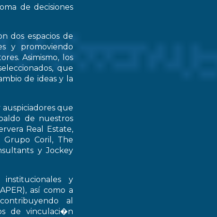
 toma de decisiones
on dos espacios de
ntes y promoviendo
ores. Asimismo, los
seleccionados, que
mbio de ideas y la
y auspiciadores que
spaldo de nuestros
rvera Real Estate,
 Grupo Coril, The
nsultants y Jockey
institucionales y
RAPER), así como a
contribuyendo al
ios de vinculaci�n