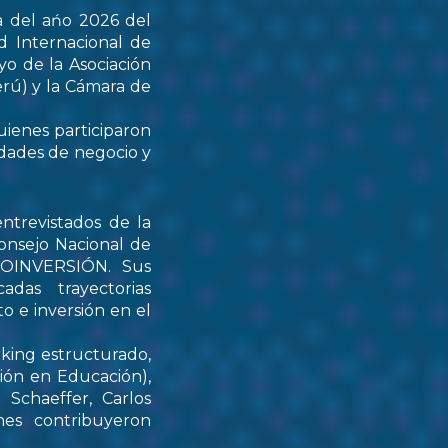
a del ańo 2026 del
d Internacional de
yo de la Asociación
rú) y la Cámara de
uienes participaron
idades de negocio y
ntrevistados de la
onsejo Nacional de
PROINVERSIÓN. Sus
das trayectorias
o e inversión en el
rking estructurado,
tión en Educación),
Schaeffer, Carlos
nes contribuyeron