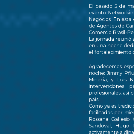
El pasado 5 de ma
evento Networking
Negocios. En esta 
de Agentes de Car
Comercio Brasil-
La jornada reunió 
en una noche dedic
el fortalecimiento 
Agradecemos espec
noche: Jimmy Pflu
Minería, y Luis 
intervenciones 
profesionales, así
país.
Como ya es tradici
facilitados por mi
Rossana Gallesio
Sandoval, Hugo M
activamente a dinam