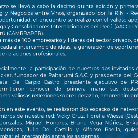
rzo se llevó a cabo la décimo quinta edición y primer
 y Negocios entre Vinos, organizado por la RIN - Re
oportunidad, el encuentro se realizó con el valioso apo
ga y Consolidadores Internacionales del Perú (AACCI Pe
Perú (CAMBRAPER).
a más de 100 empresarios y líderes del sector privado, q
ada al intercambio de ideas, la generación de oportun
de relaciones profesionales.
ialmente la participación de nuestros dos invitados e
cker, fundador de Paltarumi S.A.C. y presidente del C
Natal Del Carpio Castro, presidente ejecutivo de 
permitieron conocer de primera mano sus destaca
 como valiosas reflexiones sobre liderazgo, emprendimient
ón en este evento, se realizaron dos espacios de netwo
embros de nuestra red: Vicky Cruz, Fiorella Wiesse (Ges
 Gonzales, Miguel Honores, Bruno Vega Núñez, Erika 
endoza, Julio Del Castillo y Alfonso Baella, quie
izar el intercambio entre los asistentes.