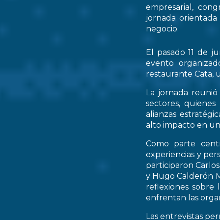
empresarial, cong
jornada orientada
negocio.
El pasado 11 de ju
evento organizad
restaurante Cata, u
La jornada reunió 
sectores, quienes
alianzas estratég
alto impacto en un
Como parte centr
experiencias y per
participaron Carlo
y Hugo Calderón M
reflexiones sobre 
enfrentan las orga
Las entrevistas pe