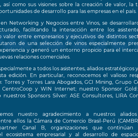
, así como sus visiones sobre la creación de valor, la
oportunidades de desarrollo para las empresas en el país.
 en Networking y Negocios entre Vinos, se desarrollar
turado, facilitando la interacción entre los asiste
 valor entre empresarios y ejecutivos de distintos sect
frutaron de una selección de vinos especialmente pre
periencia y generó un entorno propicio para el interca
evas relaciones comerciales.
pecialmente a todos los asistentes, aliados estratégicos 
esta edición. En particular, reconocemos el valioso re
: Torres y Torres Lara Abogados, GCI Mining, Grupo Ce
t, CentroCoop y WIN Internet; nuestro Sponsor Gold:
 nuestros Sponsors Silver: ASE Consultores, LIRA Co
emos nuestro agradecimiento a nuestros aliados 
entre ellos la Cámara de Comercio Brasil-Perú (CAMB
artner Canal B, organizaciones que continúan 
el ecosistema empresarial y al desarrollo de espac