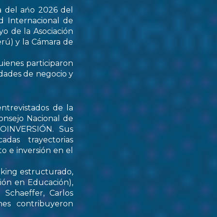
a del ańo 2026 del
d Internacional de
yo de la Asociación
rú) y la Cámara de
uienes participaron
idades de negocio y
ntrevistados de la
onsejo Nacional de
PROINVERSIÓN. Sus
das trayectorias
o e inversión en el
rking estructurado,
tión en Educación),
Schaeffer, Carlos
nes contribuyeron