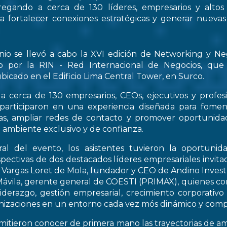
regando a cerca de 130 líderes, empresarios y altos
 a fortalecer conexiones estratégicas y generar nueva
nio se llevó a cabo la XVI edición de Networking y Ne
o por la RIN - Red Internacional de Negocios, que
bicado en el Edificio Lima Central Tower, en Surco.
a cerca de 130 empresarios, CEOs, ejecutivos y profes
 participaron en una experiencia diseñada para fomen
icas, ampliar redes de contacto y promover oportunid
 ambiente exclusivo y de confianza.
al del evento, los asistentes tuvieron la oportunid
spectivas de dos destacados líderes empresariales invitad
s Vargas Loret de Mola, fundador y CEO de Andino Inve
ávila, gerente general de COESTI (PRIMAX), quienes com
liderazgo, gestión empresarial, crecimiento corporativo
nizaciones en un entorno cada vez mós dinámico y compe
rmitieron conocer de primera mano las trayectorias de a