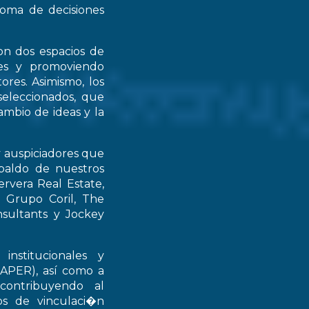
 toma de decisiones
on dos espacios de
ntes y promoviendo
ores. Asimismo, los
seleccionados, que
mbio de ideas y la
y auspiciadores que
spaldo de nuestros
rvera Real Estate,
 Grupo Coril, The
nsultants y Jockey
institucionales y
RAPER), así como a
contribuyendo al
ios de vinculaci�n