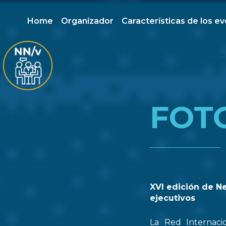
Home
Organizador
Características de los e
FOT
XVI edición de N
ejecutivos
La Red Internaci