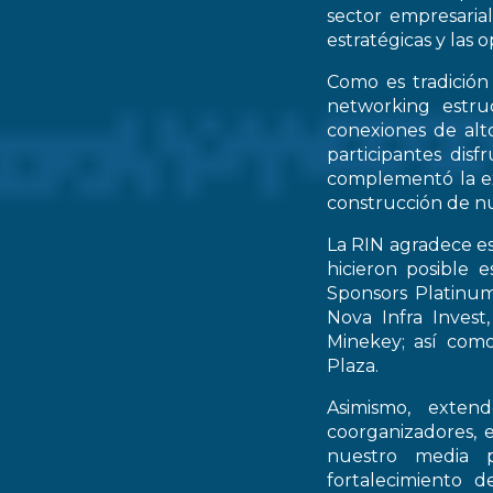
sector empresarial
estratégicas y las 
Como es tradición
networking estruc
conexiones de alto
participantes dis
complementó la ex
construcción de nu
La RIN agradece es
hicieron posible 
Sponsors Platinum
Nova Infra Inves
Minekey; así como
Plaza.
Asimismo, extend
coorganizadores, 
nuestro media p
fortalecimiento d