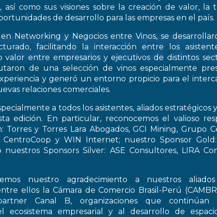
, así como sus visiones sobre la creación de valor, la
oportunidades de desarrollo para las empresas en el país.
 en Networking y Negocios entre Vinos, se desarrollar
turado, facilitando la interacción entre los asiste
 valor entre empresarios y ejecutivos de distintos sect
frutaron de una selección de vinos especialmente pre
periencia y generó un entorno propicio para el interca
evas relaciones comerciales.
pecialmente a todos los asistentes, aliados estratégicos 
esta edición. En particular, reconocemos el valioso re
: Torres y Torres Lara Abogados, GCI Mining, Grupo Ce
t, CentroCoop y WIN Internet; nuestro Sponsor Gold:
 nuestros Sponsors Silver: ASE Consultores, LIRA Co
emos nuestro agradecimiento a nuestros aliados 
entre ellos la Cámara de Comercio Brasil-Perú (CAMB
artner Canal B, organizaciones que continúan 
el ecosistema empresarial y al desarrollo de espac