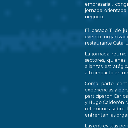
empresarial, cong
jornada orientada
negocio.
El pasado 11 de ju
evento organizad
restaurante Cata, u
La jornada reunió 
sectores, quienes
alianzas estratég
alto impacto en un
Como parte centr
experiencias y per
participaron Carlo
y Hugo Calderón M
reflexiones sobre 
enfrentan las orga
Las entrevistas pe