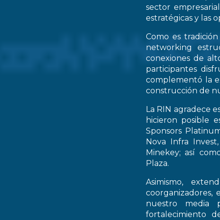
sector empresarial
estratégicas y las 
Como es tradición
networking estruc
conexiones de alto
participantes dis
complementó la ex
construcción de nu
La RIN agradece es
hicieron posible 
Sponsors Platinum
Nova Infra Inves
Minekey; así como
Plaza.
Asimismo, extend
coorganizadores, 
nuestro media p
fortalecimiento d