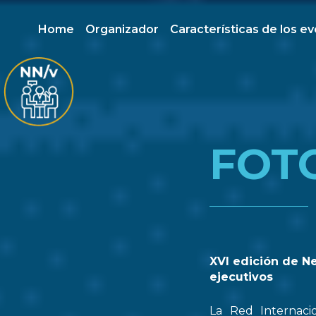
Home
Organizador
Características de los e
FOT
XVI edición de N
ejecutivos
La Red Internaci