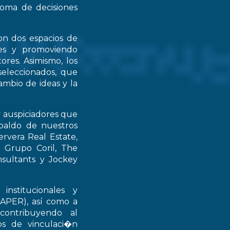
 toma de decisiones
on dos espacios de
ntes y promoviendo
ores. Asimismo, los
seleccionados, que
mbio de ideas y la
y auspiciadores que
spaldo de nuestros
rvera Real Estate,
 Grupo Coril, The
nsultants y Jockey
institucionales y
RAPER), así como a
contribuyendo al
ios de vinculaci�n