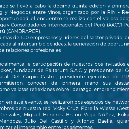
rzo se llevó a cabo la décimo quinta edición y primer
 y Negocios entre Vinos, organizado por la RIN - Re
oportunidad, el encuentro se realizó con el valioso apo
ga y Consolidadores Internacionales del Perú (AACCI Pe
Perú (CAMBRAPER).
a más de 100 empresarios y líderes del sector privado, q
ada al intercambio de ideas, la generación de oportun
de relaciones profesionales.
ialmente la participación de nuestros dos invitados e
cker, fundador de Paltarumi S.A.C. y presidente del C
Natal Del Carpio Castro, presidente ejecutivo de 
permitieron conocer de primera mano sus destaca
 como valiosas reflexiones sobre liderazgo, emprendimient
ón en este evento, se realizaron dos espacios de netwo
embros de nuestra red: Vicky Cruz, Fiorella Wiesse (Ges
 Gonzales, Miguel Honores, Bruno Vega Núñez, Erika 
endoza, Julio Del Castillo y Alfonso Baella, quie
izar el intercambio entre los asistentes.