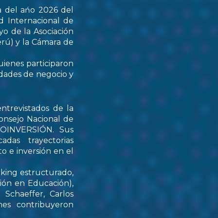
a del ańo 2026 del
d Internacional de
yo de la Asociación
rú) y la Cámara de
uienes participaron
idades de negocio y
ntrevistados de la
onsejo Nacional de
PROINVERSIÓN. Sus
das trayectorias
o e inversión en el
rking estructurado,
tión en Educación),
Schaeffer, Carlos
nes contribuyeron