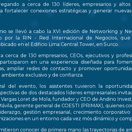
regando a cerca de 130 líderes, empresarios y altos
 a fortalecer conexiones estratégicas y generar nueva
nio se llevó a cabo la XVI edición de Networking y Ne
o por la RIN - Red Internacional de Negocios, que
bicado en el Edificio Lima Central Tower, en Surco.
a cerca de 130 empresarios, CEOs, ejecutivos y profes
 participaron en una experiencia diseñada para fomen
icas, ampliar redes de contacto y promover oportunid
 ambiente exclusivo y de confianza.
al del evento, los asistentes tuvieron la oportunid
spectivas de dos destacados líderes empresariales invitad
s Vargas Loret de Mola, fundador y CEO de Andino Inve
ávila, gerente general de COESTI (PRIMAX), quienes com
liderazgo, gestión empresarial, crecimiento corporativo
nizaciones en un entorno cada vez mós dinámico y compe
rmitieron conocer de primera mano las trayectorias de a