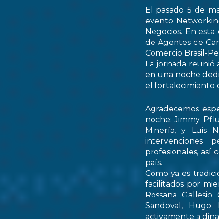
El pasado 5 de ma
evento Networking
Negocios. En esta 
de Agentes de Car
Comercio Brasil-
La jornada reunió 
en una noche dedic
el fortalecimiento 
Agradecemos espec
noche: Jimmy Pflu
Minería, y Luis 
intervenciones 
profesionales, así
país.
Como ya es tradici
facilitados por mi
Rossana Gallesio
Sandoval, Hugo M
activamente a dinam