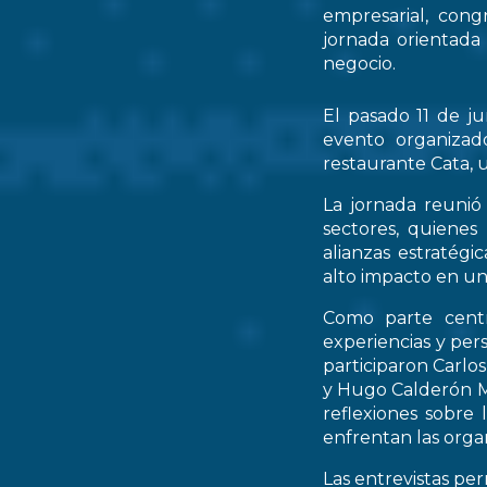
empresarial, cong
jornada orientada
negocio.
El pasado 11 de ju
evento organizad
restaurante Cata, u
La jornada reunió 
sectores, quienes
alianzas estratég
alto impacto en un
Como parte centr
experiencias y per
participaron Carlo
y Hugo Calderón M
reflexiones sobre 
enfrentan las orga
Las entrevistas pe