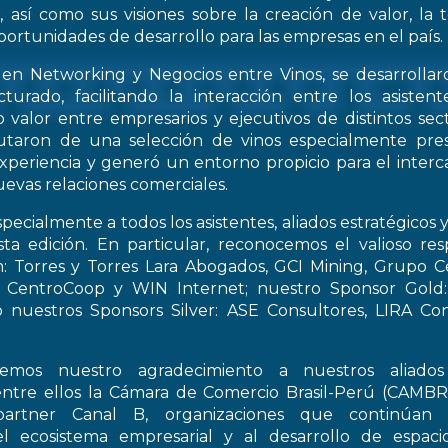
, así como sus visiones sobre la creación de valor, la
oportunidades de desarrollo para las empresas en el país.
 en Networking y Negocios entre Vinos, se desarrollar
turado, facilitando la interacción entre los asiste
 valor entre empresarios y ejecutivos de distintos sect
frutaron de una selección de vinos especialmente pre
periencia y generó un entorno propicio para el interca
evas relaciones comerciales.
pecialmente a todos los asistentes, aliados estratégicos 
esta edición. En particular, reconocemos el valioso re
: Torres y Torres Lara Abogados, GCI Mining, Grupo Ce
t, CentroCoop y WIN Internet; nuestro Sponsor Gold:
 nuestros Sponsors Silver: ASE Consultores, LIRA Co
emos nuestro agradecimiento a nuestros aliados 
entre ellos la Cámara de Comercio Brasil-Perú (CAMB
artner Canal B, organizaciones que continúan 
el ecosistema empresarial y al desarrollo de espac