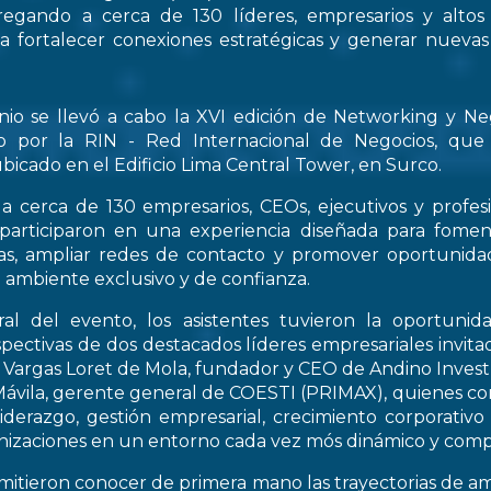
regando a cerca de 130 líderes, empresarios y altos
 a fortalecer conexiones estratégicas y generar nueva
nio se llevó a cabo la XVI edición de Networking y Ne
o por la RIN - Red Internacional de Negocios, que
bicado en el Edificio Lima Central Tower, en Surco.
a cerca de 130 empresarios, CEOs, ejecutivos y profes
 participaron en una experiencia diseñada para fomen
icas, ampliar redes de contacto y promover oportunid
 ambiente exclusivo y de confianza.
al del evento, los asistentes tuvieron la oportunid
spectivas de dos destacados líderes empresariales invitad
s Vargas Loret de Mola, fundador y CEO de Andino Inve
ávila, gerente general de COESTI (PRIMAX), quienes com
liderazgo, gestión empresarial, crecimiento corporativo
nizaciones en un entorno cada vez mós dinámico y compe
rmitieron conocer de primera mano las trayectorias de a