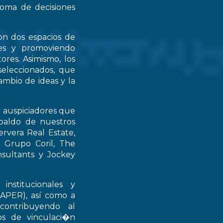
 toma de decisiones
on dos espacios de
ntes y promoviendo
ores. Asimismo, los
seleccionados, que
mbio de ideas y la
y auspiciadores que
spaldo de nuestros
rvera Real Estate,
 Grupo Coril, The
nsultants y Jockey
institucionales y
RAPER), así como a
contribuyendo al
ios de vinculaci�n