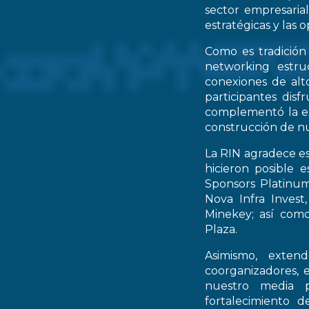
sector empresarial
estratégicas y las 
Como es tradición
networking estruc
conexiones de alto
participantes dis
complementó la ex
construcción de nu
La RIN agradece es
hicieron posible 
Sponsors Platinum
Nova Infra Inves
Minekey; así como
Plaza.
Asimismo, extend
coorganizadores, 
nuestro media p
fortalecimiento d