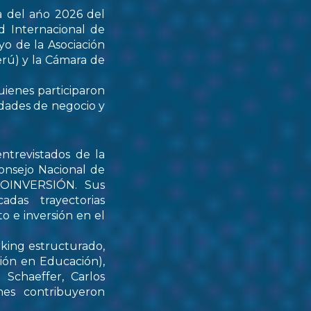
a del ańo 2026 del
d Internacional de
yo de la Asociación
rú) y la Cámara de
uienes participaron
idades de negocio y
ntrevistados de la
onsejo Nacional de
PROINVERSIÓN. Sus
das trayectorias
o e inversión en el
rking estructurado,
tión en Educación),
Schaeffer, Carlos
nes contribuyeron