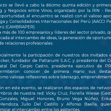
rzo se llevó a cabo la décimo quinta edición y primer
 y Negocios entre Vinos, organizado por la RIN - Re
oportunidad, el encuentro se realizó con el valioso apo
ga y Consolidadores Internacionales del Perú (AACCI Pe
Perú (CAMBRAPER).
a más de 100 empresarios y líderes del sector privado, q
ada al intercambio de ideas, la generación de oportun
de relaciones profesionales.
ialmente la participación de nuestros dos invitados e
cker, fundador de Paltarumi S.A.C. y presidente del C
Natal Del Carpio Castro, presidente ejecutivo de 
permitieron conocer de primera mano sus destaca
 como valiosas reflexiones sobre liderazgo, emprendimient
ón en este evento, se realizaron dos espacios de netwo
embros de nuestra red: Vicky Cruz, Fiorella Wiesse (Ges
 Gonzales, Miguel Honores, Bruno Vega Núñez, Erika 
endoza, Julio Del Castillo y Alfonso Baella, quie
izar el intercambio entre los asistentes.