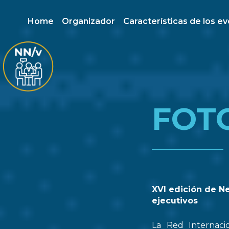
Home
Organizador
Características de los e
FOT
XVI edición de N
ejecutivos
La Red Internaci