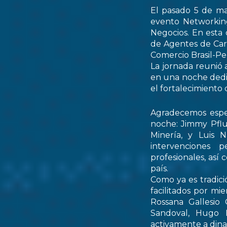
El pasado 5 de ma
evento Networking
Negocios. En esta 
de Agentes de Car
Comercio Brasil-
La jornada reunió 
en una noche dedic
el fortalecimiento 
Agradecemos espec
noche: Jimmy Pflu
Minería, y Luis 
intervenciones 
profesionales, así
país.
Como ya es tradici
facilitados por mi
Rossana Gallesio
Sandoval, Hugo M
activamente a dinam