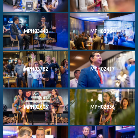
MPH03443
MPH03384
MPH03782
MPH02417
MPH02605
MPH02836