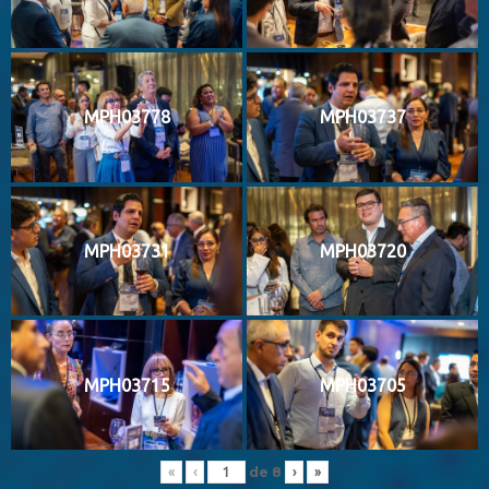
MPH03778
MPH03737
MPH03731
MPH03720
MPH03715
MPH03705
de
8
«
‹
›
»