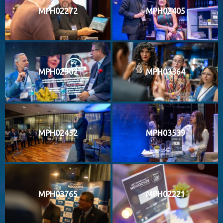
MPH02272
MPH02405
MPH02902
MPH03364
MPH02452
MPH03539
MPH03765
MPH02221