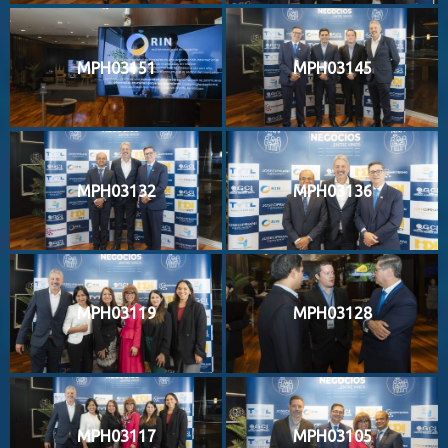
MPH03151
MPH03145
MPH03132
MPH03136
MPH03119
MPH03128
MPH03117
MPH03105