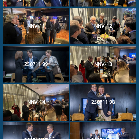
NNV-11
NNV-12
250711 99
NNV-13
NNV-14
250711 98