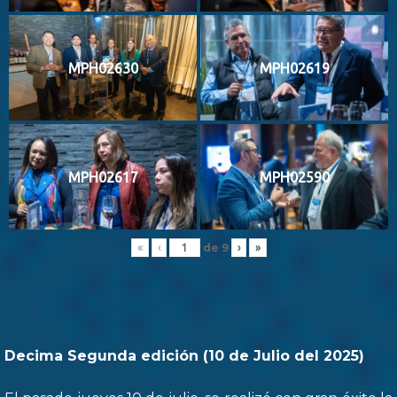
MPH02630
MPH02619
MPH02617
MPH02590
de
9
«
‹
›
»
Decima Segunda edición (10 de Julio del 2025)