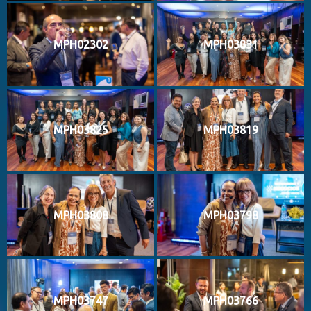
MPH02302
MPH03831
MPH03825
MPH03819
MPH03808
MPH03798
MPH03747
MPH03766