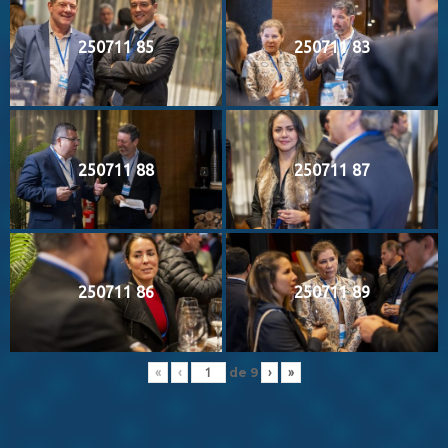
250711 85
250711 83
250711 88
250711 87
250711 86
250711 89
de
9
«
‹
›
»