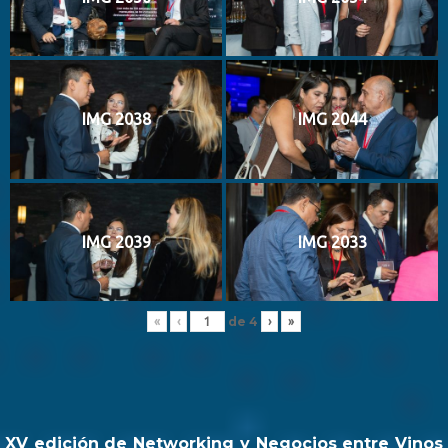
IMG 2038
IMG 2044
IMG 2039
IMG 2033
de
4
«
‹
›
»
XV edición de Networking y Negocios entre Vinos