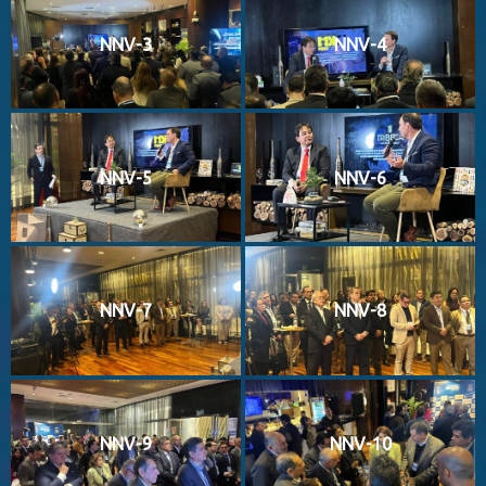
NNV-3
NNV-4
NNV-5
NNV-6
NNV-7
NNV-8
NNV-9
NNV-10