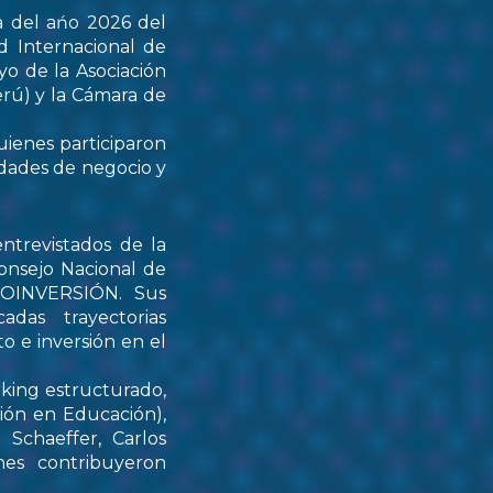
a del ańo 2026 del
d Internacional de
yo de la Asociación
rú) y la Cámara de
uienes participaron
idades de negocio y
ntrevistados de la
onsejo Nacional de
PROINVERSIÓN. Sus
das trayectorias
o e inversión en el
rking estructurado,
tión en Educación),
Schaeffer, Carlos
nes contribuyeron