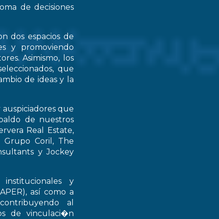
 toma de decisiones
on dos espacios de
ntes y promoviendo
ores. Asimismo, los
seleccionados, que
mbio de ideas y la
y auspiciadores que
spaldo de nuestros
rvera Real Estate,
 Grupo Coril, The
nsultants y Jockey
institucionales y
RAPER), así como a
contribuyendo al
ios de vinculaci�n