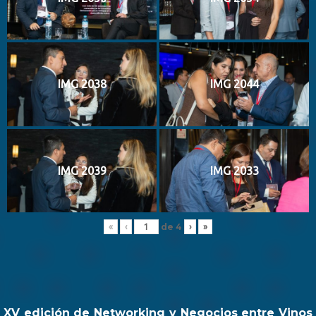
IMG 2038
IMG 2044
IMG 2039
IMG 2033
de
4
«
‹
›
»
XV edición de Networking y Negocios entre Vinos