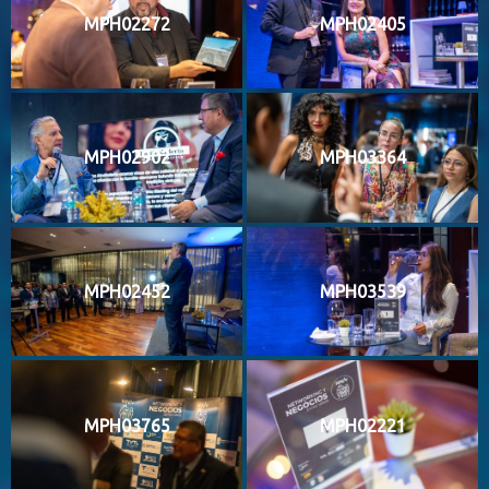
MPH02272
MPH02405
MPH02902
MPH03364
MPH02452
MPH03539
MPH03765
MPH02221