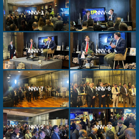
NNV-3
NNV-4
NNV-5
NNV-6
NNV-7
NNV-8
NNV-9
NNV-10