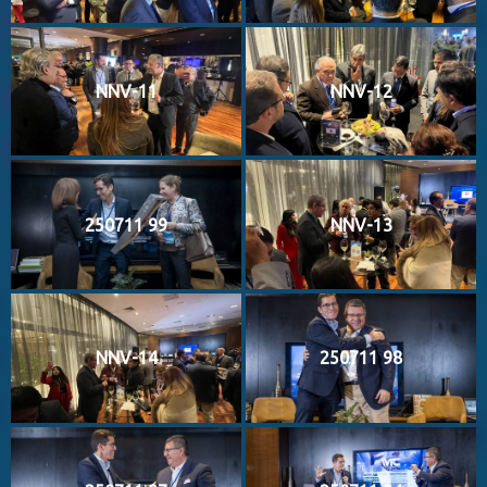
NNV-11
NNV-12
250711 99
NNV-13
NNV-14
250711 98