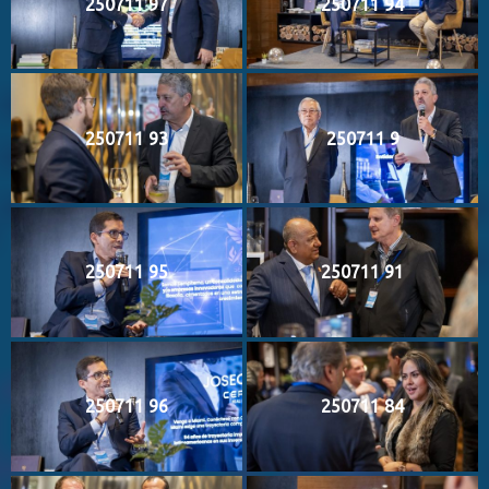
250711 97
250711 94
250711 93
250711 9
250711 95
250711 91
250711 96
250711 84