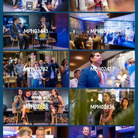
MPH03443
MPH03384
MPH03782
MPH02417
MPH02605
MPH02836