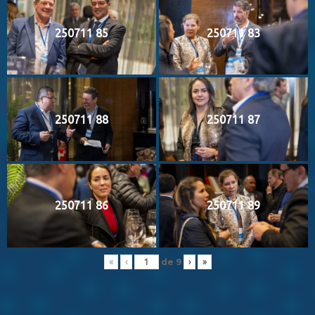
250711 85
250711 83
250711 88
250711 87
250711 86
250711 89
de
9
«
‹
›
»