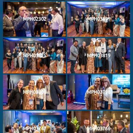
MPH02302
MPH03831
MPH03825
MPH03819
MPH03808
MPH03798
MPH03747
MPH03766