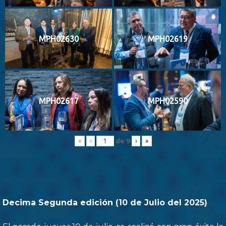
MPH02630
MPH02619
MPH02617
MPH02590
de
9
«
‹
›
»
Decima Segunda edición (10 de Julio del 2025)