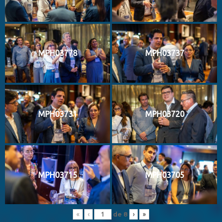
MPH03778
MPH03737
MPH03731
MPH03720
MPH03715
MPH03705
de
8
«
‹
›
»