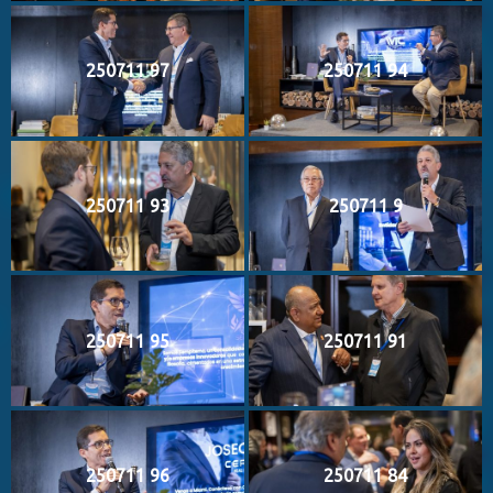
250711 97
250711 94
250711 93
250711 9
250711 95
250711 91
250711 96
250711 84