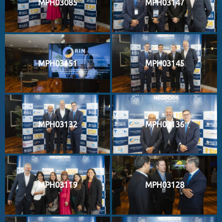
MPH03085
MPH03147
MPH03151
MPH03145
MPH03132
MPH03136
MPH03119
MPH03128