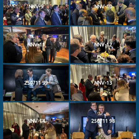
NNV-9
NNV-10
NNV-11
NNV-12
250711 99
NNV-13
NNV-14
250711 98