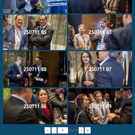
250711 85
250711 83
250711 88
250711 87
250711 86
250711 89
de
9
«
‹
›
»