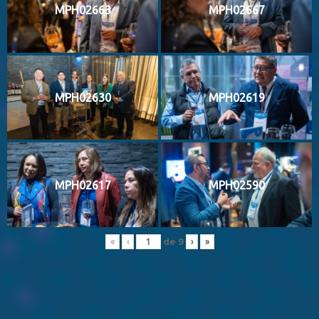
MPH02663
MPH02667
MPH02630
MPH02619
MPH02617
MPH02590
de
9
«
‹
›
»