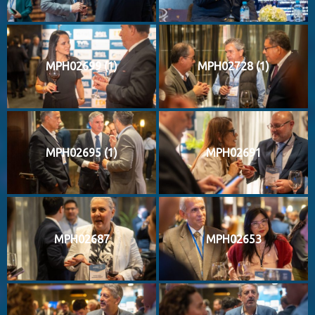
MPH02699 (1)
MPH02728 (1)
MPH02695 (1)
MPH02691
MPH02687
MPH02653