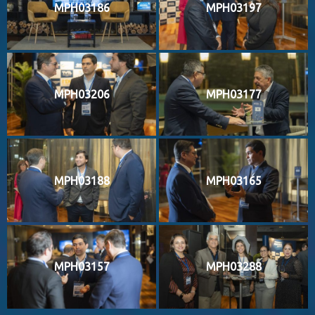
MPH03186
MPH03197
MPH03206
MPH03177
MPH03188
MPH03165
MPH03157
MPH03288