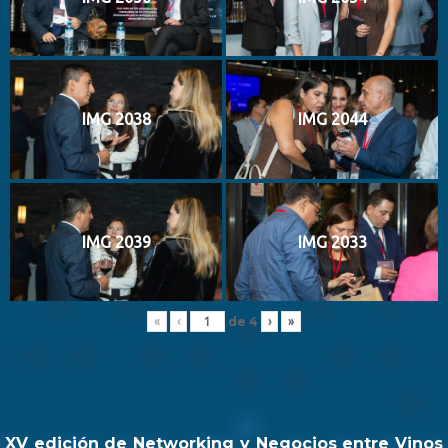
IMG 2038
IMG 2044
IMG 2039
IMG 2033
de
4
«
‹
›
»
XV edición de Networking y Negocios entre Vinos