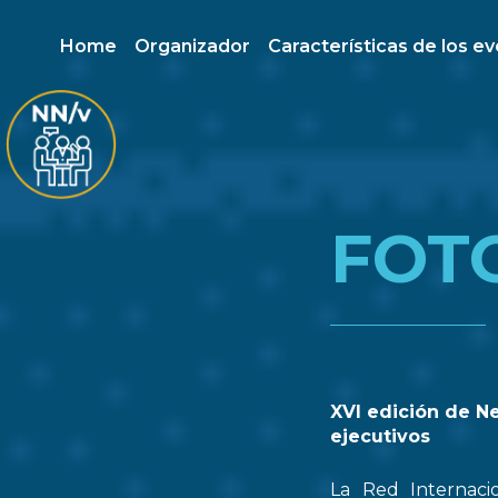
Home
Organizador
Características de los e
FOT
XVI edición de N
ejecutivos
La Red Internaci