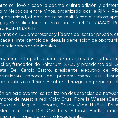
rzo se llevó a cabo la décimo quinta edición y primer
 y Negocios entre Vinos, organizado por la RIN - Re
oportunidad, el encuentro se realizó con el valioso apo
ga y Consolidadores Internacionales del Perú (AACCI Pe
Perú (CAMBRAPER).
a más de 100 empresarios y líderes del sector privado, q
ada al intercambio de ideas, la generación de oportun
de relaciones profesionales.
ialmente la participación de nuestros dos invitados e
cker, fundador de Paltarumi S.A.C. y presidente del C
Natal Del Carpio Castro, presidente ejecutivo de 
permitieron conocer de primera mano sus destaca
 como valiosas reflexiones sobre liderazgo, emprendimient
ón en este evento, se realizaron dos espacios de netwo
embros de nuestra red: Vicky Cruz, Fiorella Wiesse (Ges
 Gonzales, Miguel Honores, Bruno Vega Núñez, Erika 
endoza, Julio Del Castillo y Alfonso Baella, quie
izar el intercambio entre los asistentes.