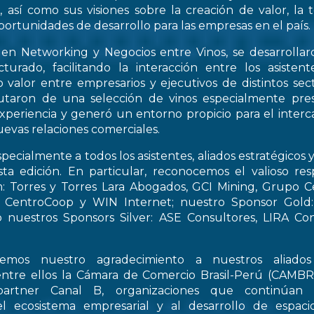
, así como sus visiones sobre la creación de valor, la
oportunidades de desarrollo para las empresas en el país.
 en Networking y Negocios entre Vinos, se desarrollar
turado, facilitando la interacción entre los asiste
 valor entre empresarios y ejecutivos de distintos sect
frutaron de una selección de vinos especialmente pre
periencia y generó un entorno propicio para el interca
evas relaciones comerciales.
pecialmente a todos los asistentes, aliados estratégicos 
esta edición. En particular, reconocemos el valioso re
: Torres y Torres Lara Abogados, GCI Mining, Grupo Ce
t, CentroCoop y WIN Internet; nuestro Sponsor Gold:
 nuestros Sponsors Silver: ASE Consultores, LIRA Co
emos nuestro agradecimiento a nuestros aliados 
entre ellos la Cámara de Comercio Brasil-Perú (CAMB
artner Canal B, organizaciones que continúan 
el ecosistema empresarial y al desarrollo de espac