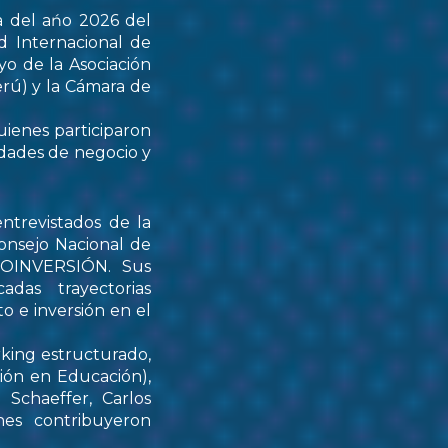
a del ańo 2026 del
d Internacional de
yo de la Asociación
rú) y la Cámara de
uienes participaron
idades de negocio y
ntrevistados de la
onsejo Nacional de
PROINVERSIÓN. Sus
das trayectorias
o e inversión en el
rking estructurado,
tión en Educación),
Schaeffer, Carlos
nes contribuyeron