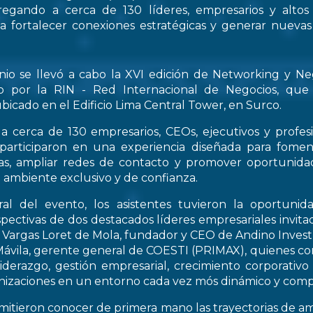
regando a cerca de 130 líderes, empresarios y altos
 a fortalecer conexiones estratégicas y generar nueva
nio se llevó a cabo la XVI edición de Networking y Ne
o por la RIN - Red Internacional de Negocios, que
bicado en el Edificio Lima Central Tower, en Surco.
a cerca de 130 empresarios, CEOs, ejecutivos y profes
 participaron en una experiencia diseñada para fomen
icas, ampliar redes de contacto y promover oportunid
 ambiente exclusivo y de confianza.
al del evento, los asistentes tuvieron la oportunid
spectivas de dos destacados líderes empresariales invitad
s Vargas Loret de Mola, fundador y CEO de Andino Inve
ávila, gerente general de COESTI (PRIMAX), quienes com
liderazgo, gestión empresarial, crecimiento corporativo
nizaciones en un entorno cada vez mós dinámico y compe
rmitieron conocer de primera mano las trayectorias de a