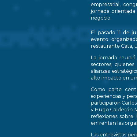
empresarial, cong
jornada orientada
negocio.
El pasado 11 de ju
evento organizad
restaurante Cata, u
La jornada reunió 
sectores, quienes
alianzas estratég
alto impacto en un
Como parte centr
experiencias y per
participaron Carlo
y Hugo Calderón M
reflexiones sobre 
enfrentan las orga
Las entrevistas pe