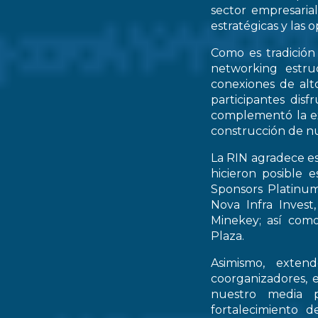
sector empresarial
estratégicas y las 
Como es tradición
networking estruc
conexiones de alto
participantes dis
complementó la ex
construcción de nu
La RIN agradece es
hicieron posible 
Sponsors Platinum
Nova Infra Inves
Minekey; así como
Plaza.
Asimismo, extend
coorganizadores, 
nuestro media p
fortalecimiento d