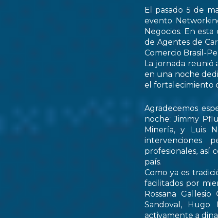
El pasado 5 de ma
evento Networking
Negocios. En esta 
de Agentes de Car
Comercio Brasil-
La jornada reunió 
en una noche dedic
el fortalecimiento 
Agradecemos espec
noche: Jimmy Pflu
Minería, y Luis 
intervenciones 
profesionales, así
país.
Como ya es tradici
facilitados por mi
Rossana Gallesio
Sandoval, Hugo M
activamente a dinam