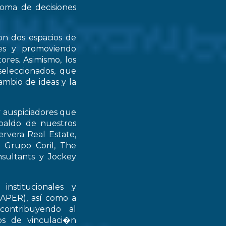
 toma de decisiones
on dos espacios de
ntes y promoviendo
ores. Asimismo, los
seleccionados, que
mbio de ideas y la
y auspiciadores que
spaldo de nuestros
rvera Real Estate,
 Grupo Coril, The
nsultants y Jockey
institucionales y
RAPER), así como a
contribuyendo al
ios de vinculaci�n