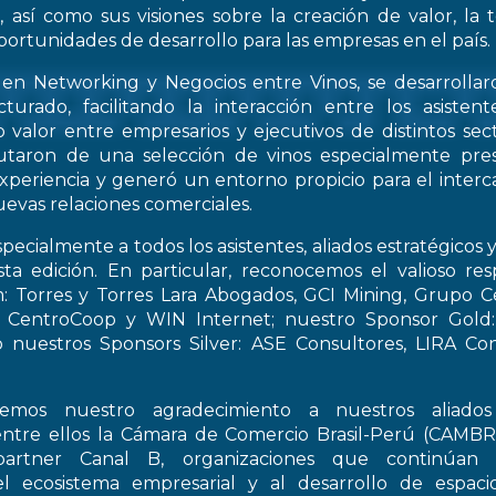
, así como sus visiones sobre la creación de valor, la
oportunidades de desarrollo para las empresas en el país.
 en Networking y Negocios entre Vinos, se desarrollar
turado, facilitando la interacción entre los asiste
 valor entre empresarios y ejecutivos de distintos sect
frutaron de una selección de vinos especialmente pre
periencia y generó un entorno propicio para el interca
evas relaciones comerciales.
pecialmente a todos los asistentes, aliados estratégicos 
esta edición. En particular, reconocemos el valioso re
: Torres y Torres Lara Abogados, GCI Mining, Grupo Ce
t, CentroCoop y WIN Internet; nuestro Sponsor Gold:
 nuestros Sponsors Silver: ASE Consultores, LIRA Co
emos nuestro agradecimiento a nuestros aliados 
entre ellos la Cámara de Comercio Brasil-Perú (CAMB
artner Canal B, organizaciones que continúan 
el ecosistema empresarial y al desarrollo de espac