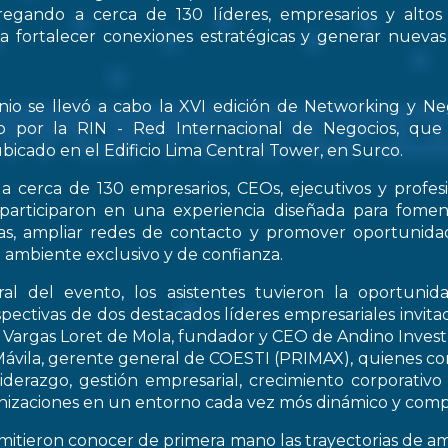
regando a cerca de 130 líderes, empresarios y altos
 a fortalecer conexiones estratégicas y generar nueva
nio se llevó a cabo la XVI edición de Networking y Ne
o por la RIN - Red Internacional de Negocios, que
bicado en el Edificio Lima Central Tower, en Surco.
a cerca de 130 empresarios, CEOs, ejecutivos y profes
 participaron en una experiencia diseñada para fomen
icas, ampliar redes de contacto y promover oportunid
 ambiente exclusivo y de confianza.
al del evento, los asistentes tuvieron la oportunid
spectivas de dos destacados líderes empresariales invitad
s Vargas Loret de Mola, fundador y CEO de Andino Inve
ávila, gerente general de COESTI (PRIMAX), quienes com
liderazgo, gestión empresarial, crecimiento corporativo
nizaciones en un entorno cada vez mós dinámico y compe
rmitieron conocer de primera mano las trayectorias de a