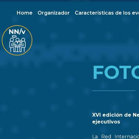
Home
Organizador
Características de los e
FOT
XVI edición de N
ejecutivos
La Red Internaci