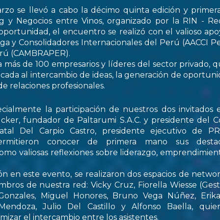
rzo se llevó a cabo la décimo quinta edición y primer
 y Negocios entre Vinos, organizado por la RIN - Re
oportunidad, el encuentro se realizó con el valioso apo
ga y Consolidadores Internacionales del Perú (AACCI Pe
Perú (CAMBRAPER).
a más de 100 empresarios y líderes del sector privado, q
ada al intercambio de ideas, la generación de oportun
de relaciones profesionales.
ialmente la participación de nuestros dos invitados e
cker, fundador de Paltarumi S.A.C. y presidente del C
Natal Del Carpio Castro, presidente ejecutivo de 
permitieron conocer de primera mano sus destaca
 como valiosas reflexiones sobre liderazgo, emprendimient
ón en este evento, se realizaron dos espacios de netwo
embros de nuestra red: Vicky Cruz, Fiorella Wiesse (Ges
 Gonzales, Miguel Honores, Bruno Vega Núñez, Erika 
endoza, Julio Del Castillo y Alfonso Baella, quie
izar el intercambio entre los asistentes.