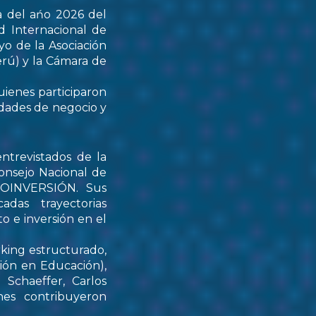
a del ańo 2026 del
d Internacional de
yo de la Asociación
rú) y la Cámara de
uienes participaron
idades de negocio y
ntrevistados de la
onsejo Nacional de
PROINVERSIÓN. Sus
das trayectorias
o e inversión en el
rking estructurado,
tión en Educación),
Schaeffer, Carlos
nes contribuyeron