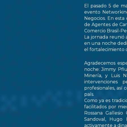
El pasado 5 de ma
evento Networking
Negocios. En esta 
de Agentes de Car
Comercio Brasil-
La jornada reunió 
en una noche dedic
el fortalecimiento 
Agradecemos espec
noche: Jimmy Pflu
Minería, y Luis 
intervenciones 
profesionales, así
país.
Como ya es tradici
facilitados por mi
Rossana Gallesio
Sandoval, Hugo M
activamente a dinam