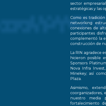
sector empresarial
estratégicas y las 
Como es tradición
networking estruc
conexiones de alto
participantes dis
complementó la ex
construcción de nu
La RIN agradece es
hicieron posible 
Sponsors Platinum
Nova Infra Inves
Minekey; así como
Plaza.
Asimismo, extend
coorganizadores, 
nuestro media p
fortalecimiento d