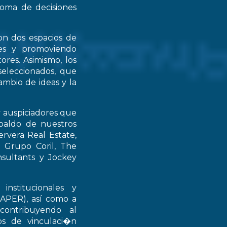
 toma de decisiones
on dos espacios de
ntes y promoviendo
ores. Asimismo, los
seleccionados, que
mbio de ideas y la
y auspiciadores que
spaldo de nuestros
rvera Real Estate,
 Grupo Coril, The
nsultants y Jockey
institucionales y
RAPER), así como a
contribuyendo al
ios de vinculaci�n