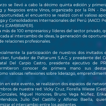
rzo se llevó a cabo la décimo quinta edición y primer
 y Negocios entre Vinos, organizado por la RIN - Re
oportunidad, el encuentro se realizó con el valioso apo
ga y Consolidadores Internacionales del Perú (AACCI Pe
Perú (CAMBRAPER).
a más de 100 empresarios y líderes del sector privado, q
ada al intercambio de ideas, la generación de oportun
de relaciones profesionales.
ialmente la participación de nuestros dos invitados e
cker, fundador de Paltarumi S.A.C. y presidente del C
Natal Del Carpio Castro, presidente ejecutivo de 
permitieron conocer de primera mano sus destaca
 como valiosas reflexiones sobre liderazgo, emprendimient
ón en este evento, se realizaron dos espacios de netwo
embros de nuestra red: Vicky Cruz, Fiorella Wiesse (Ges
 Gonzales, Miguel Honores, Bruno Vega Núñez, Erika 
endoza, Julio Del Castillo y Alfonso Baella, quie
izar el intercambio entre los asistentes.