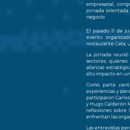
empresarial, cong
jornada orientada
negocio.
El pasado 11 de ju
evento organizad
restaurante Cata, u
La jornada reunió 
sectores, quienes
alianzas estratég
alto impacto en un
Como parte centr
experiencias y per
participaron Carlo
y Hugo Calderón M
reflexiones sobre 
enfrentan las orga
Las entrevistas pe