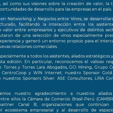
, así como sus visiones sobre la creación de valor, la
oportunidades de desarrollo para las empresas en el país.
 en Networking y Negocios entre Vinos, se desarrollar
turado, facilitando la interacción entre los asiste
 valor entre empresarios y ejecutivos de distintos sect
frutaron de una selección de vinos especialmente pre
periencia y generó un entorno propicio para el interca
evas relaciones comerciales.
pecialmente a todos los asistentes, aliados estratégicos 
esta edición. En particular, reconocemos el valioso re
: Torres y Torres Lara Abogados, GCI Mining, Grupo Ce
t, CentroCoop y WIN Internet; nuestro Sponsor Gold:
 nuestros Sponsors Silver: ASE Consultores, LIRA Co
emos nuestro agradecimiento a nuestros aliados 
entre ellos la Cámara de Comercio Brasil-Perú (CAMB
artner Canal B, organizaciones que continúan 
el ecosistema empresarial y al desarrollo de espac