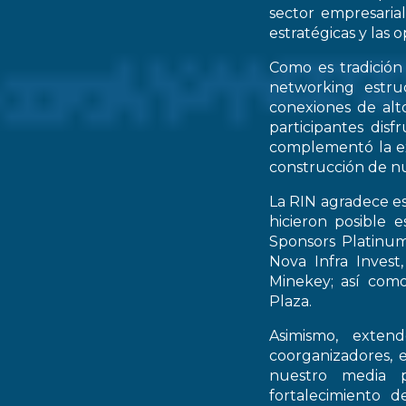
sector empresarial
estratégicas y las 
Como es tradición
networking estruc
conexiones de alto
participantes dis
complementó la ex
construcción de nu
La RIN agradece es
hicieron posible 
Sponsors Platinum
Nova Infra Inves
Minekey; así como
Plaza.
Asimismo, extend
coorganizadores, 
nuestro media p
fortalecimiento d