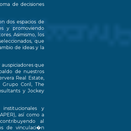
 toma de decisiones
on dos espacios de
ntes y promoviendo
ores. Asimismo, los
seleccionados, que
mbio de ideas y la
y auspiciadores que
spaldo de nuestros
rvera Real Estate,
 Grupo Coril, The
nsultants y Jockey
institucionales y
RAPER), así como a
contribuyendo al
ios de vinculaci�n