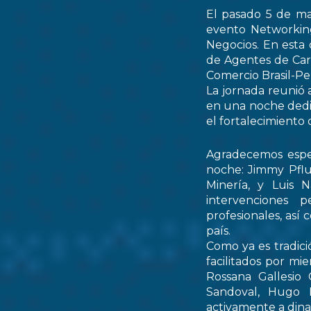
El pasado 5 de ma
evento Networking
Negocios. En esta 
de Agentes de Car
Comercio Brasil-
La jornada reunió 
en una noche dedic
el fortalecimiento 
Agradecemos espec
noche: Jimmy Pflu
Minería, y Luis 
intervenciones 
profesionales, así
país.
Como ya es tradici
facilitados por mi
Rossana Gallesio
Sandoval, Hugo M
activamente a dinam