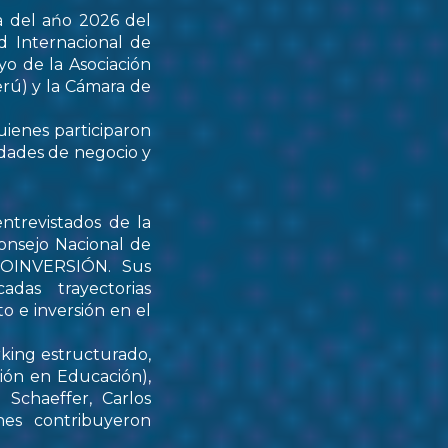
a del ańo 2026 del
d Internacional de
yo de la Asociación
rú) y la Cámara de
uienes participaron
idades de negocio y
ntrevistados de la
onsejo Nacional de
PROINVERSIÓN. Sus
das trayectorias
o e inversión en el
rking estructurado,
tión en Educación),
Schaeffer, Carlos
nes contribuyeron