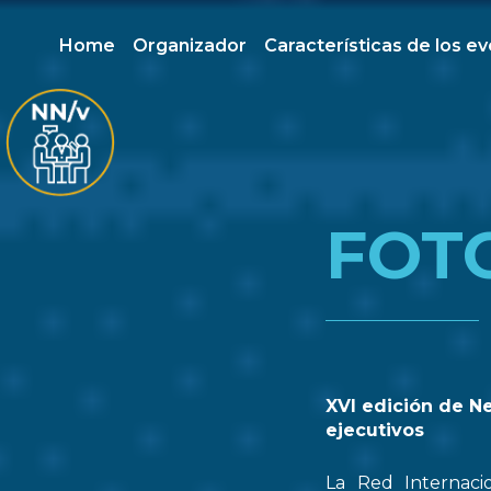
Home
Organizador
Características de los e
FOT
XVI edición de N
ejecutivos
La Red Internaci