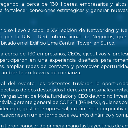
regando a cerca de 130 líderes, empresarios y altos
 a fortalecer conexiones estratégicas y generar nueva
nio se llevó a cabo la XVI edición de Networking y Ne
o por la RIN - Red Internacional de Negocios, que
bicado en el Edificio Lima Central Tower, en Surco.
a cerca de 130 empresarios, CEOs, ejecutivos y profes
 participaron en una experiencia diseñada para fomen
icas, ampliar redes de contacto y promover oportunid
 ambiente exclusivo y de confianza.
al del evento, los asistentes tuvieron la oportunid
spectivas de dos destacados líderes empresariales invitad
s Vargas Loret de Mola, fundador y CEO de Andino Inve
ávila, gerente general de COESTI (PRIMAX), quienes com
liderazgo, gestión empresarial, crecimiento corporativo
nizaciones en un entorno cada vez mós dinámico y compe
rmitieron conocer de primera mano las trayectorias de a