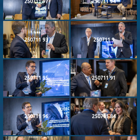
250711 97
250711 94
250711 93
250711 9
250711 95
250711 91
250711 96
250711 84