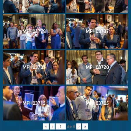
MPH03778
MPH03737
MPH03731
MPH03720
MPH03715
MPH03705
de
8
«
‹
›
»