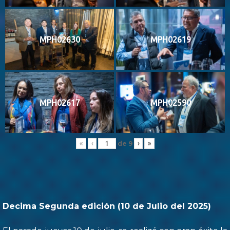
MPH02630
MPH02619
MPH02617
MPH02590
de
9
«
‹
›
»
Decima Segunda edición (10 de Julio del 2025)