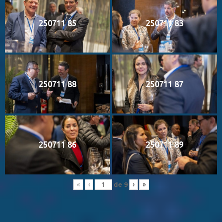
250711 85
250711 83
250711 88
250711 87
250711 86
250711 89
de
9
«
‹
›
»