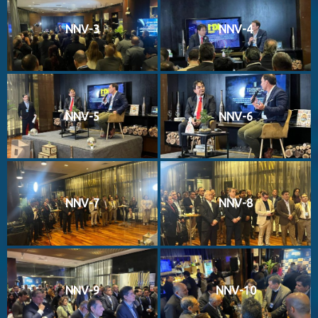
NNV-3
NNV-4
NNV-5
NNV-6
NNV-7
NNV-8
NNV-9
NNV-10