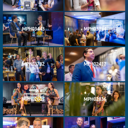
MPH03443
MPH03384
MPH03782
MPH02417
MPH02605
MPH02836