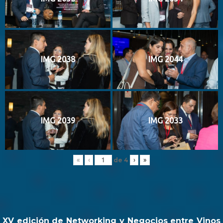
IMG 2038
IMG 2044
IMG 2039
IMG 2033
de
4
«
‹
›
»
XV edición de Networking y Negocios entre Vinos