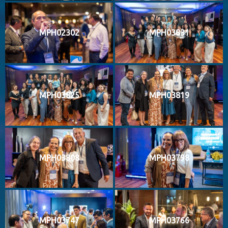
MPH02302
MPH03831
MPH03825
MPH03819
MPH03808
MPH03798
MPH03747
MPH03766