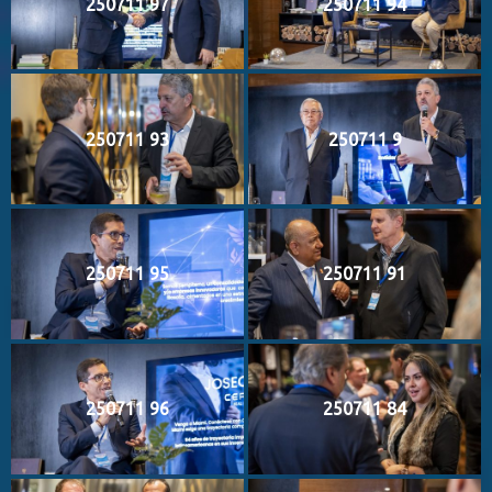
250711 97
250711 94
250711 93
250711 9
250711 95
250711 91
250711 96
250711 84