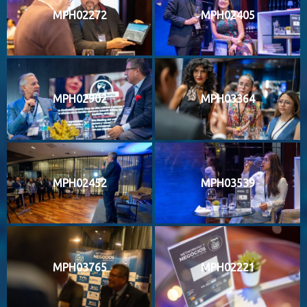
MPH02272
MPH02405
MPH02902
MPH03364
MPH02452
MPH03539
MPH03765
MPH02221