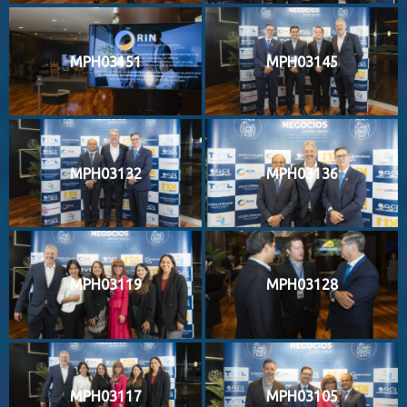
MPH03151
MPH03145
MPH03132
MPH03136
MPH03119
MPH03128
MPH03117
MPH03105