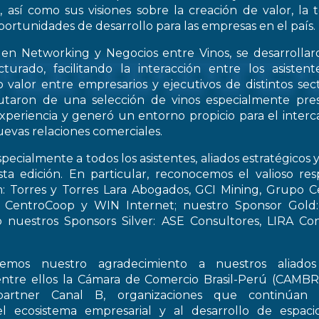
, así como sus visiones sobre la creación de valor, la
oportunidades de desarrollo para las empresas en el país.
 en Networking y Negocios entre Vinos, se desarrollar
turado, facilitando la interacción entre los asiste
 valor entre empresarios y ejecutivos de distintos sect
frutaron de una selección de vinos especialmente pre
periencia y generó un entorno propicio para el interca
evas relaciones comerciales.
pecialmente a todos los asistentes, aliados estratégicos 
esta edición. En particular, reconocemos el valioso re
: Torres y Torres Lara Abogados, GCI Mining, Grupo Ce
t, CentroCoop y WIN Internet; nuestro Sponsor Gold:
 nuestros Sponsors Silver: ASE Consultores, LIRA Co
emos nuestro agradecimiento a nuestros aliados 
entre ellos la Cámara de Comercio Brasil-Perú (CAMB
artner Canal B, organizaciones que continúan 
el ecosistema empresarial y al desarrollo de espac