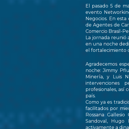
El pasado 5 de ma
evento Networking
Negocios. En esta 
de Agentes de Car
Comercio Brasil-
La jornada reunió 
en una noche dedic
el fortalecimiento 
Agradecemos espec
noche: Jimmy Pflu
Minería, y Luis 
intervenciones 
profesionales, así
país.
Como ya es tradici
facilitados por mi
Rossana Gallesio
Sandoval, Hugo M
activamente a dinam