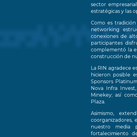
sector empresarial
estratégicas y las 
Como es tradición
networking estruc
conexiones de alto
participantes dis
complementó la ex
construcción de nu
La RIN agradece es
hicieron posible 
Sponsors Platinum
Nova Infra Inves
Minekey; así como
Plaza.
Asimismo, extend
coorganizadores, 
nuestro media p
fortalecimiento d