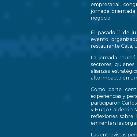
empresarial, cong
jornada orientada
negocio.
El pasado 11 de ju
evento organizad
restaurante Cata, u
La jornada reunió 
sectores, quienes
alianzas estratég
alto impacto en un
Como parte centr
experiencias y per
participaron Carlo
y Hugo Calderón M
reflexiones sobre 
enfrentan las orga
Las entrevistas pe