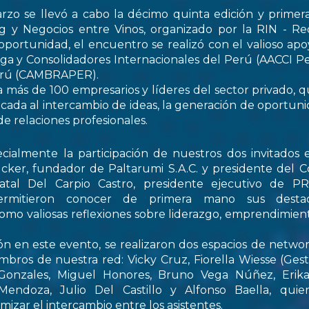
rzo se llevó a cabo la décimo quinta edición y primer
 y Negocios entre Vinos, organizado por la RIN - Re
oportunidad, el encuentro se realizó con el valioso apo
ga y Consolidadores Internacionales del Perú (AACCI Pe
Perú (CAMBRAPER).
a más de 100 empresarios y líderes del sector privado, q
ada al intercambio de ideas, la generación de oportun
de relaciones profesionales.
ialmente la participación de nuestros dos invitados e
cker, fundador de Paltarumi S.A.C. y presidente del C
Natal Del Carpio Castro, presidente ejecutivo de 
permitieron conocer de primera mano sus destaca
 como valiosas reflexiones sobre liderazgo, emprendimient
ón en este evento, se realizaron dos espacios de netwo
embros de nuestra red: Vicky Cruz, Fiorella Wiesse (Ges
 Gonzales, Miguel Honores, Bruno Vega Núñez, Erika 
endoza, Julio Del Castillo y Alfonso Baella, quie
izar el intercambio entre los asistentes.