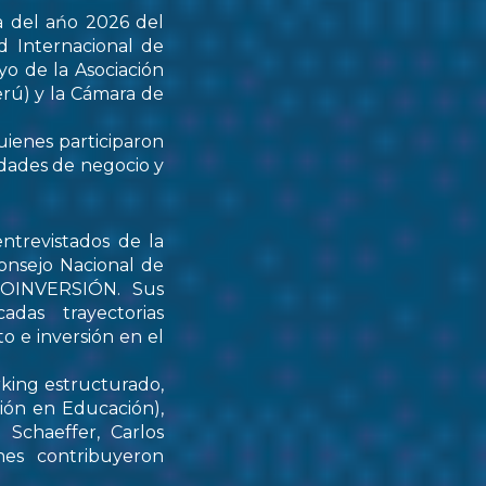
a del ańo 2026 del
d Internacional de
yo de la Asociación
rú) y la Cámara de
uienes participaron
idades de negocio y
ntrevistados de la
onsejo Nacional de
PROINVERSIÓN. Sus
das trayectorias
o e inversión en el
rking estructurado,
tión en Educación),
Schaeffer, Carlos
nes contribuyeron