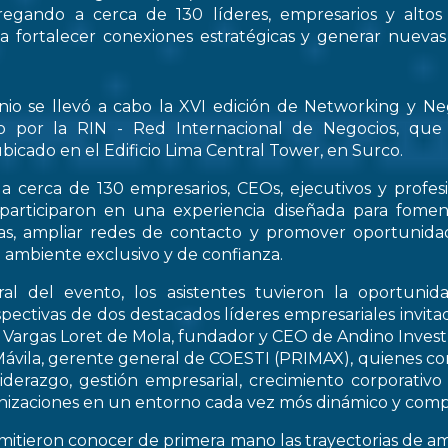
regando a cerca de 130 líderes, empresarios y altos
 a fortalecer conexiones estratégicas y generar nueva
nio se llevó a cabo la XVI edición de Networking y Ne
o por la RIN - Red Internacional de Negocios, que
bicado en el Edificio Lima Central Tower, en Surco.
a cerca de 130 empresarios, CEOs, ejecutivos y profes
 participaron en una experiencia diseñada para fomen
icas, ampliar redes de contacto y promover oportunid
 ambiente exclusivo y de confianza.
al del evento, los asistentes tuvieron la oportunid
spectivas de dos destacados líderes empresariales invitad
s Vargas Loret de Mola, fundador y CEO de Andino Inve
ávila, gerente general de COESTI (PRIMAX), quienes com
liderazgo, gestión empresarial, crecimiento corporativo
nizaciones en un entorno cada vez mós dinámico y compe
rmitieron conocer de primera mano las trayectorias de a