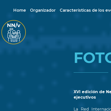
Home
Organizador
Características de los e
FOT
XVI edición de N
ejecutivos
La Red Internaci