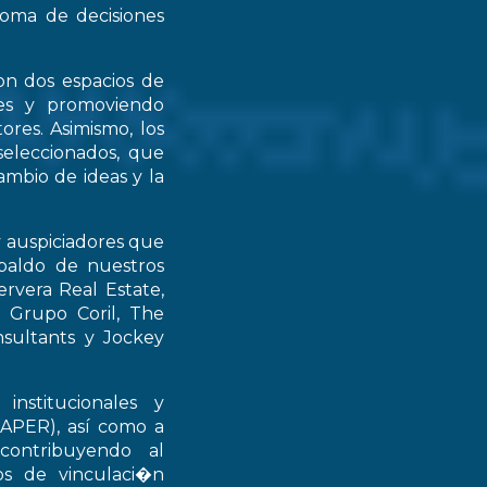
 toma de decisiones
on dos espacios de
ntes y promoviendo
ores. Asimismo, los
seleccionados, que
mbio de ideas y la
y auspiciadores que
spaldo de nuestros
rvera Real Estate,
 Grupo Coril, The
nsultants y Jockey
institucionales y
RAPER), así como a
contribuyendo al
ios de vinculaci�n