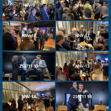
NNV-9
NNV-10
NNV-11
NNV-12
250711 99
NNV-13
NNV-14
250711 98