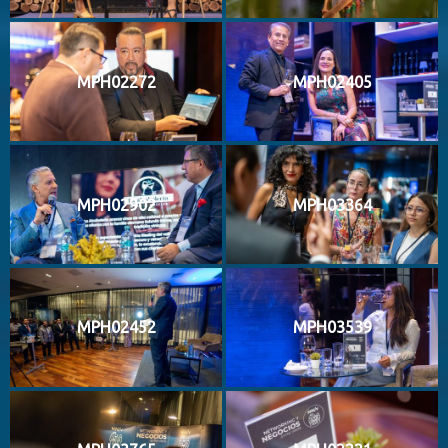
MPH02272
MPH02405
MPH02902
MPH03364
MPH02452
MPH03539