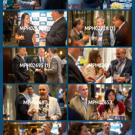
MPH02699 (1)
MPH02728 (1)
MPH02695 (1)
MPH02691
MPH02687
MPH02653