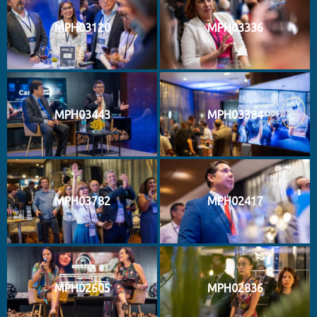
MPH03120
MPH03336
MPH03443
MPH03384
MPH03782
MPH02417
MPH02605
MPH02836