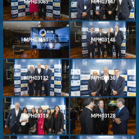
MPH03085
MPH03147
MPH03151
MPH03145
MPH03132
MPH03136
MPH03119
MPH03128