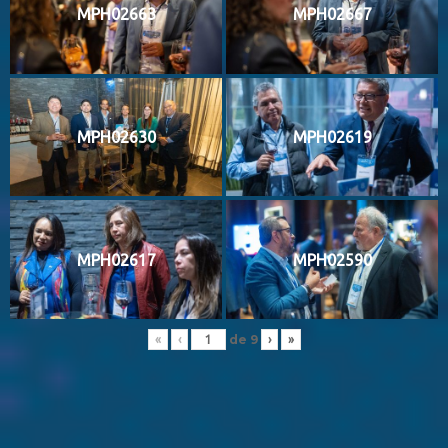
MPH02663
MPH02667
MPH02630
MPH02619
MPH02617
MPH02590
de
9
«
‹
›
»