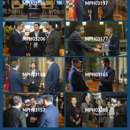
MPH03186
MPH03197
MPH03206
MPH03177
MPH03188
MPH03165
MPH03157
MPH03288