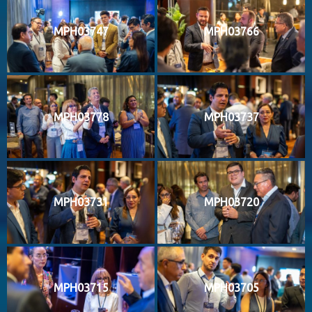
MPH03747
MPH03766
MPH03778
MPH03737
MPH03731
MPH03720
MPH03715
MPH03705