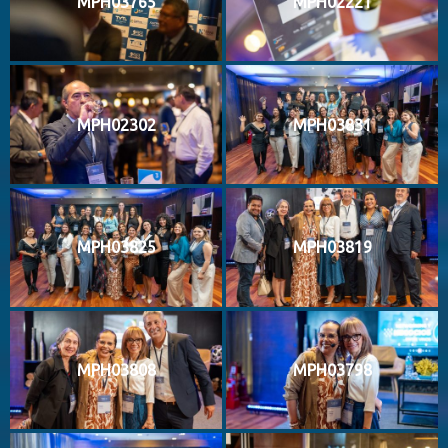
MPH03765
MPH02221
MPH02302
MPH03831
MPH03825
MPH03819
MPH03808
MPH03798