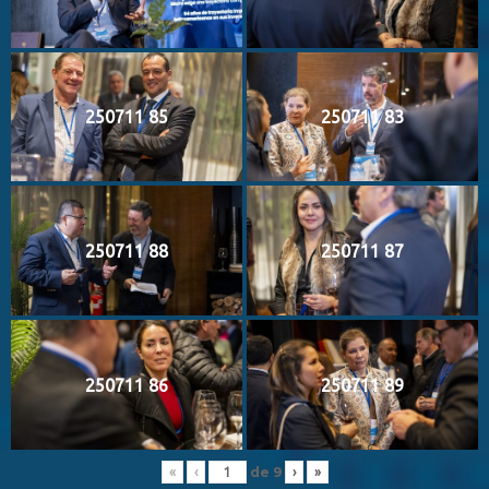
250711 85
250711 83
250711 88
250711 87
250711 86
250711 89
de
9
«
‹
›
»