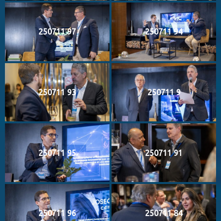
250711 97
250711 94
250711 93
250711 9
250711 95
250711 91
250711 96
250711 84