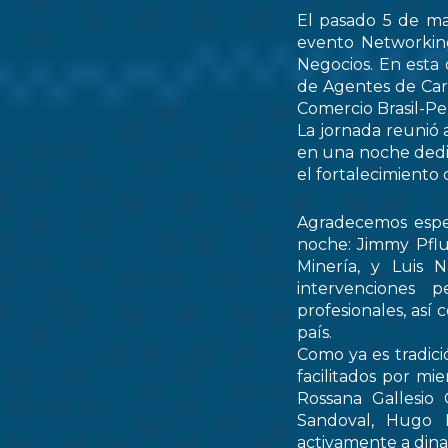
El pasado 5 de ma
evento Networking
Negocios. En esta 
de Agentes de Car
Comercio Brasil-
La jornada reunió 
en una noche dedic
el fortalecimiento 
Agradecemos espec
noche: Jimmy Pflu
Minería, y Luis 
intervenciones 
profesionales, así
país.
Como ya es tradici
facilitados por mi
Rossana Gallesio
Sandoval, Hugo M
activamente a dinam