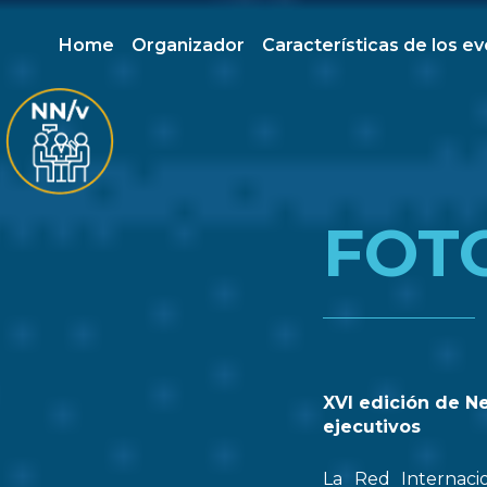
Home
Organizador
Características de los e
FOT
XVI edición de N
ejecutivos
La Red Internaci