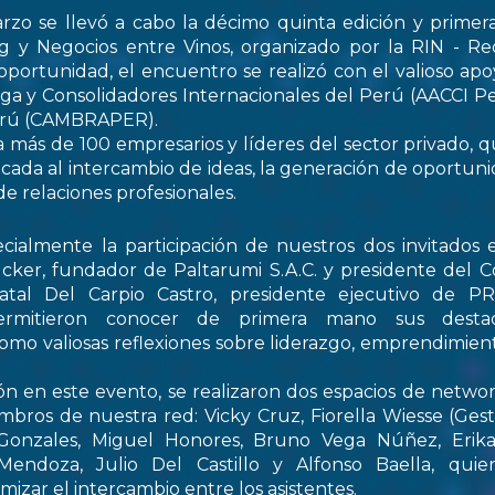
rzo se llevó a cabo la décimo quinta edición y primer
 y Negocios entre Vinos, organizado por la RIN - Re
oportunidad, el encuentro se realizó con el valioso apo
ga y Consolidadores Internacionales del Perú (AACCI Pe
Perú (CAMBRAPER).
a más de 100 empresarios y líderes del sector privado, q
ada al intercambio de ideas, la generación de oportun
de relaciones profesionales.
ialmente la participación de nuestros dos invitados e
cker, fundador de Paltarumi S.A.C. y presidente del C
Natal Del Carpio Castro, presidente ejecutivo de 
permitieron conocer de primera mano sus destaca
 como valiosas reflexiones sobre liderazgo, emprendimient
ón en este evento, se realizaron dos espacios de netwo
embros de nuestra red: Vicky Cruz, Fiorella Wiesse (Ges
 Gonzales, Miguel Honores, Bruno Vega Núñez, Erika 
endoza, Julio Del Castillo y Alfonso Baella, quie
izar el intercambio entre los asistentes.