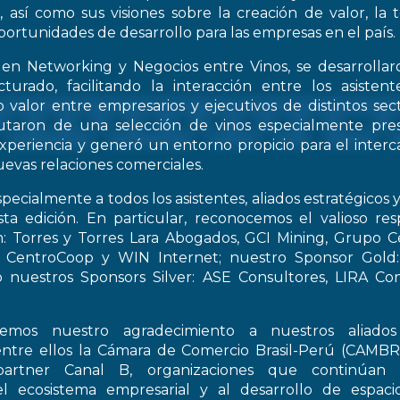
, así como sus visiones sobre la creación de valor, la
oportunidades de desarrollo para las empresas en el país.
 en Networking y Negocios entre Vinos, se desarrollar
turado, facilitando la interacción entre los asiste
 valor entre empresarios y ejecutivos de distintos sect
frutaron de una selección de vinos especialmente pre
periencia y generó un entorno propicio para el interca
evas relaciones comerciales.
pecialmente a todos los asistentes, aliados estratégicos 
esta edición. En particular, reconocemos el valioso re
: Torres y Torres Lara Abogados, GCI Mining, Grupo Ce
t, CentroCoop y WIN Internet; nuestro Sponsor Gold:
 nuestros Sponsors Silver: ASE Consultores, LIRA Co
emos nuestro agradecimiento a nuestros aliados 
entre ellos la Cámara de Comercio Brasil-Perú (CAMB
artner Canal B, organizaciones que continúan 
el ecosistema empresarial y al desarrollo de espac