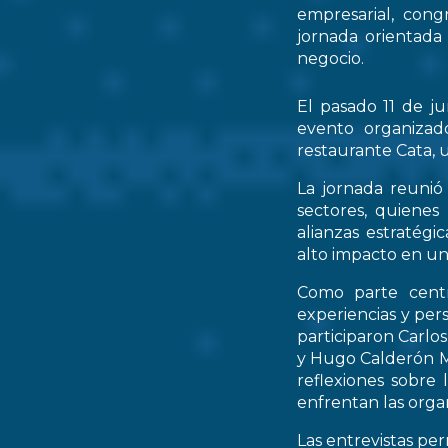
empresarial, cong
jornada orientada
negocio.
El pasado 11 de ju
evento organizad
restaurante Cata, u
La jornada reunió 
sectores, quienes
alianzas estratég
alto impacto en un
Como parte centr
experiencias y per
participaron Carlo
y Hugo Calderón M
reflexiones sobre 
enfrentan las orga
Las entrevistas pe