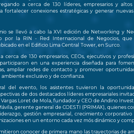
regando a cerca de 130 líderes, empresarios y altos
 a fortalecer conexiones estratégicas y generar nueva
nio se llevó a cabo la XVI edición de Networking y Ne
o por la RIN - Red Internacional de Negocios, que
bicado en el Edificio Lima Central Tower, en Surco.
a cerca de 130 empresarios, CEOs, ejecutivos y profes
 participaron en una experiencia diseñada para fomen
icas, ampliar redes de contacto y promover oportunid
 ambiente exclusivo y de confianza.
al del evento, los asistentes tuvieron la oportunid
spectivas de dos destacados líderes empresariales invitad
s Vargas Loret de Mola, fundador y CEO de Andino Inve
ávila, gerente general de COESTI (PRIMAX), quienes com
liderazgo, gestión empresarial, crecimiento corporativo
nizaciones en un entorno cada vez mós dinámico y compe
rmitieron conocer de primera mano las trayectorias de a