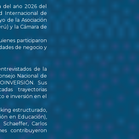
a del ańo 2026 del
d Internacional de
yo de la Asociación
rú) y la Cámara de
uienes participaron
idades de negocio y
ntrevistados de la
onsejo Nacional de
PROINVERSIÓN. Sus
das trayectorias
o e inversión en el
rking estructurado,
tión en Educación),
Schaeffer, Carlos
nes contribuyeron