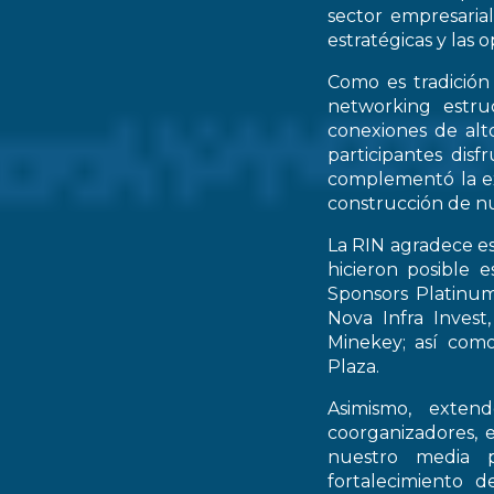
sector empresarial
estratégicas y las 
Como es tradición
networking estruc
conexiones de alto
participantes dis
complementó la ex
construcción de nu
La RIN agradece es
hicieron posible 
Sponsors Platinum
Nova Infra Inves
Minekey; así como
Plaza.
Asimismo, extend
coorganizadores, 
nuestro media p
fortalecimiento d