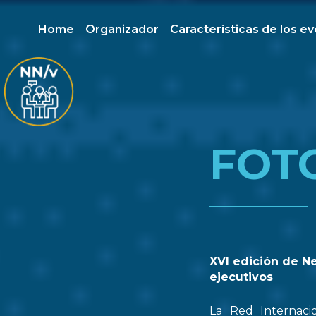
Home
Organizador
Características de los e
FOT
XVI edición de N
ejecutivos
La Red Internaci