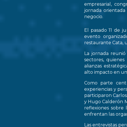
empresarial, cong
jornada orientada
negocio.
El pasado 11 de ju
evento organizad
restaurante Cata, u
La jornada reunió 
sectores, quienes
alianzas estratég
alto impacto en un
Como parte centr
experiencias y per
participaron Carlo
y Hugo Calderón M
reflexiones sobre 
enfrentan las orga
Las entrevistas pe