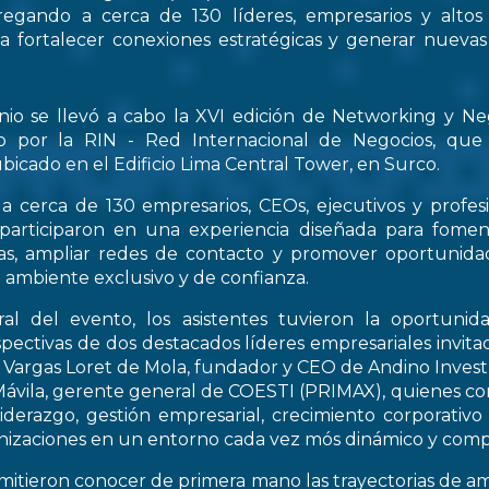
regando a cerca de 130 líderes, empresarios y altos
 a fortalecer conexiones estratégicas y generar nueva
nio se llevó a cabo la XVI edición de Networking y Ne
o por la RIN - Red Internacional de Negocios, que
bicado en el Edificio Lima Central Tower, en Surco.
a cerca de 130 empresarios, CEOs, ejecutivos y profes
 participaron en una experiencia diseñada para fomen
icas, ampliar redes de contacto y promover oportunid
 ambiente exclusivo y de confianza.
al del evento, los asistentes tuvieron la oportunid
spectivas de dos destacados líderes empresariales invitad
s Vargas Loret de Mola, fundador y CEO de Andino Inve
ávila, gerente general de COESTI (PRIMAX), quienes com
liderazgo, gestión empresarial, crecimiento corporativo
nizaciones en un entorno cada vez mós dinámico y compe
rmitieron conocer de primera mano las trayectorias de a