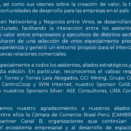
, así como sus visiones sobre la creación de valor, la
oportunidades de desarrollo para las empresas en el país.
 en Networking y Negocios entre Vinos, se desarrollar
turado, facilitando la interacción entre los asiste
 valor entre empresarios y ejecutivos de distintos sect
frutaron de una selección de vinos especialmente pre
periencia y generó un entorno propicio para el interca
evas relaciones comerciales.
pecialmente a todos los asistentes, aliados estratégicos 
esta edición. En particular, reconocemos el valioso re
: Torres y Torres Lara Abogados, GCI Mining, Grupo Ce
t, CentroCoop y WIN Internet; nuestro Sponsor Gold:
 nuestros Sponsors Silver: ASE Consultores, LIRA Co
emos nuestro agradecimiento a nuestros aliados 
entre ellos la Cámara de Comercio Brasil-Perú (CAMB
artner Canal B, organizaciones que continúan 
el ecosistema empresarial y al desarrollo de espac