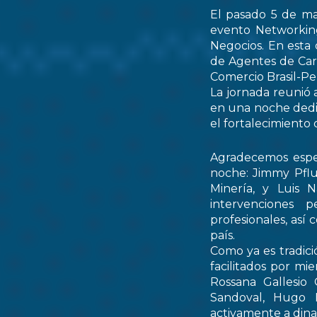
El pasado 5 de ma
evento Networking
Negocios. En esta 
de Agentes de Car
Comercio Brasil-
La jornada reunió 
en una noche dedic
el fortalecimiento 
Agradecemos espec
noche: Jimmy Pflu
Minería, y Luis 
intervenciones 
profesionales, así
país.
Como ya es tradici
facilitados por mi
Rossana Gallesio
Sandoval, Hugo M
activamente a dinam