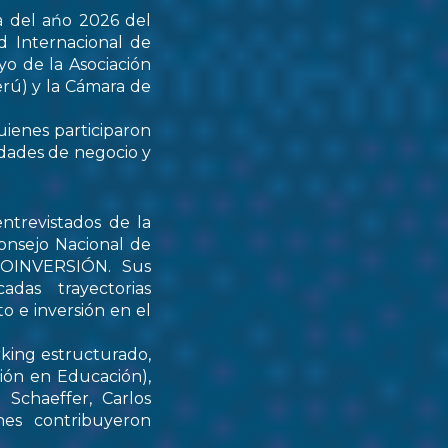
a del ańo 2026 del
d Internacional de
yo de la Asociación
rú) y la Cámara de
uienes participaron
idades de negocio y
ntrevistados de la
onsejo Nacional de
PROINVERSIÓN. Sus
das trayectorias
o e inversión en el
rking estructurado,
tión en Educación),
Schaeffer, Carlos
nes contribuyeron