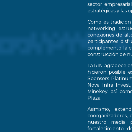
sector empresarial
estratégicas y las 
Como es tradición
networking estruc
conexiones de alto
participantes dis
complementó la ex
construcción de nu
La RIN agradece es
hicieron posible 
Sponsors Platinum
Nova Infra Inves
Minekey; así como
Plaza.
Asimismo, extend
coorganizadores, 
nuestro media p
fortalecimiento d