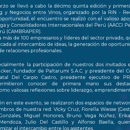
rzo se llevó a cabo la décimo quinta edición y primer
 y Negocios entre Vinos, organizado por la RIN - Re
oportunidad, el encuentro se realizó con el valioso apo
ga y Consolidadores Internacionales del Perú (AACCI Pe
Perú (CAMBRAPER).
a más de 100 empresarios y líderes del sector privado, q
ada al intercambio de ideas, la generación de oportun
de relaciones profesionales.
ialmente la participación de nuestros dos invitados e
cker, fundador de Paltarumi S.A.C. y presidente del C
Natal Del Carpio Castro, presidente ejecutivo de 
permitieron conocer de primera mano sus destaca
 como valiosas reflexiones sobre liderazgo, emprendimient
ón en este evento, se realizaron dos espacios de netwo
embros de nuestra red: Vicky Cruz, Fiorella Wiesse (Ges
 Gonzales, Miguel Honores, Bruno Vega Núñez, Erika 
endoza, Julio Del Castillo y Alfonso Baella, quie
izar el intercambio entre los asistentes.