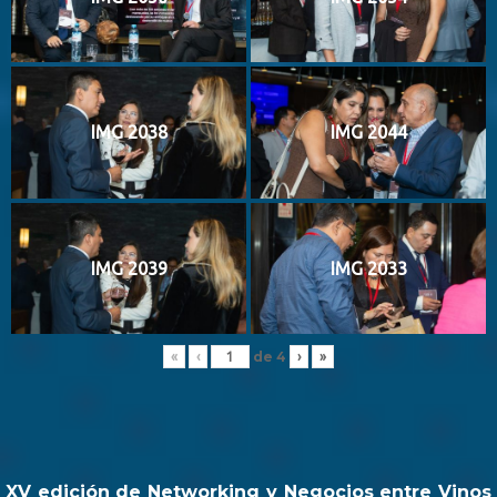
IMG 2038
IMG 2044
IMG 2039
IMG 2033
de
4
«
‹
›
»
XV edición de Networking y Negocios entre Vinos