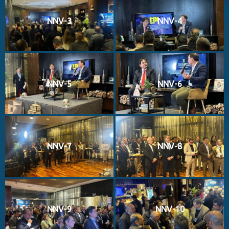
NNV-3
NNV-4
NNV-5
NNV-6
NNV-7
NNV-8
NNV-9
NNV-10