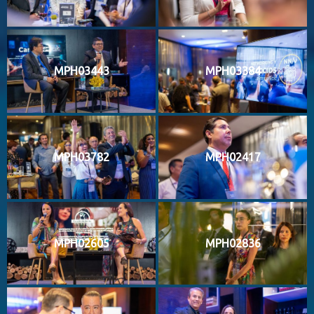
MPH03443
MPH03384
MPH03782
MPH02417
MPH02605
MPH02836