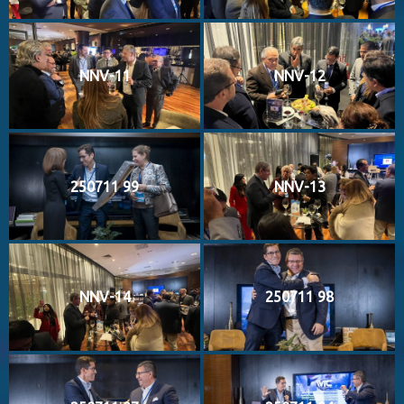
NNV-11
NNV-12
250711 99
NNV-13
NNV-14
250711 98