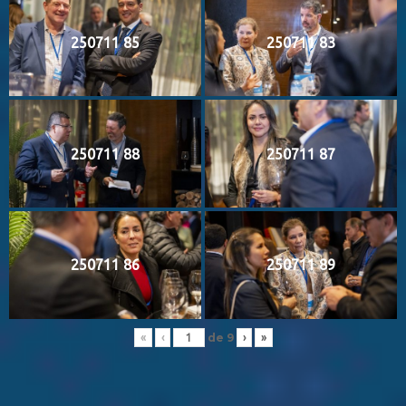
250711 85
250711 83
250711 88
250711 87
250711 86
250711 89
de
9
«
‹
›
»