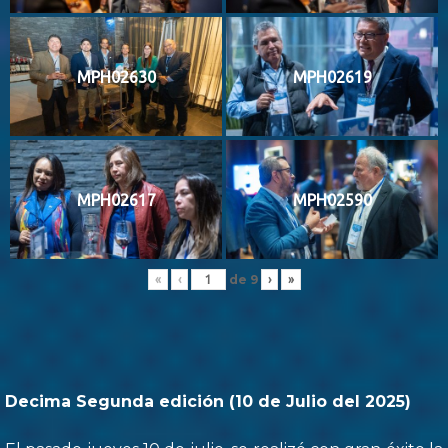
MPH02630
MPH02619
MPH02617
MPH02590
de
9
«
‹
›
»
Decima Segunda edición (10 de Julio del 2025)