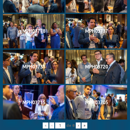
MPH03778
MPH03737
MPH03731
MPH03720
MPH03715
MPH03705
de
8
«
‹
›
»