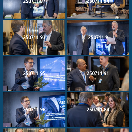
250711 97
250711 94
250711 93
250711 9
250711 95
250711 91
250711 96
250711 84