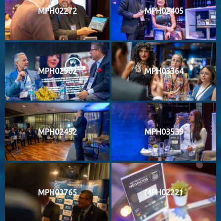
MPH02272
MPH02405
MPH02902
MPH03364
MPH02452
MPH03539
MPH03765
MPH02221