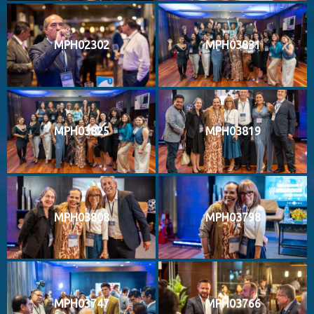
MPH02302
MPH03831
MPH03825
MPH03819
MPH03808
MPH03798
MPH03747
MPH03766