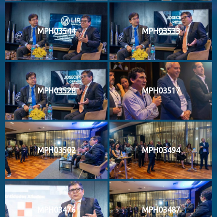
MPH03544
MPH03533
MPH03528
MPH03517
MPH03502
MPH03494
MPH03476
MPH03487