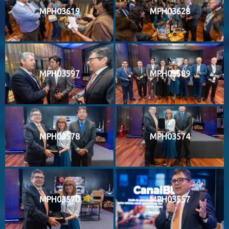
MPH03619
MPH03628
MPH03597
MPH03589
MPH03578
MPH03574
MPH03570
MPH03557