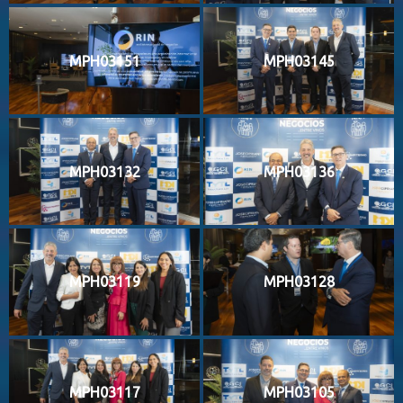
MPH03151
MPH03145
MPH03132
MPH03136
MPH03119
MPH03128
MPH03117
MPH03105