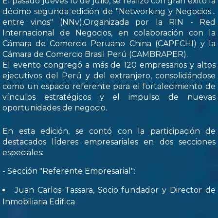
El pasado jueves 10 de julio, se realizó con gran éxito la
décimo segunda edición de "Networking y Negocios...
entre vinos" (NNv),Organizada por la RIN - Red
Internacional de Negocios, en colaboración con la
Cámara de Comercio Peruano China (CAPECHI) y la
Cámara de Comercio Brasil Perú (CAMBRAPER).
El evento congregó a más de 120 empresarios y altos
ejecutivos del Perú y del extranjero, consolidándose
como un espacio referente para el fortalecimiento de
vínculos estratégicos y el impulso de nuevas
oportunidades de negocio.
En esta edición, se contó con la participación de
destacados lÍderes empresariales en dos secciones
especiales:
- Sección "Referente Empresarial":
Juan Carlos Tassara, Socio fundador y Director de
Inmobiliaria Edifica