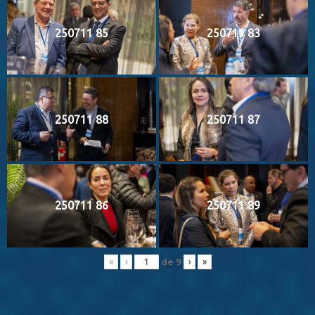
250711 85
250711 83
250711 88
250711 87
250711 86
250711 89
de
9
«
‹
›
»