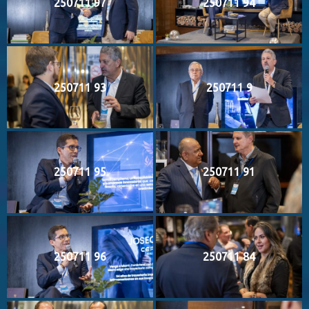
250711 97
250711 94
250711 93
250711 9
250711 95
250711 91
250711 96
250711 84