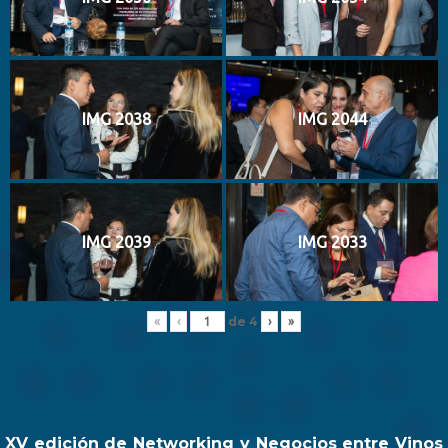
IMG 2038
IMG 2044
IMG 2039
IMG 2033
de
4
«
‹
›
»
XV edición de Networking y Negocios entre Vinos