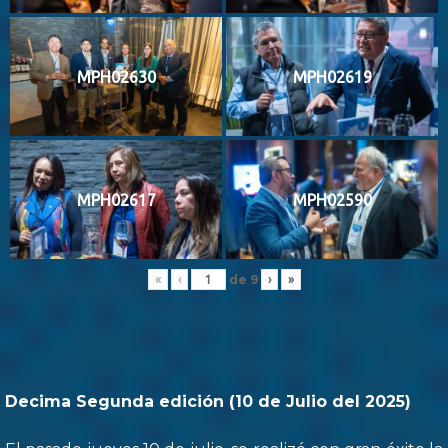
MPH02630
MPH02619
MPH02617
MPH02590
de
9
«
‹
›
»
Decima Segunda edición (10 de Julio del 2025)