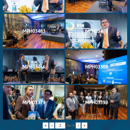
MPH03483
MPH03470
MPH03466
MPH03388
MPH03379
MPH03399
de
8
«
‹
›
»