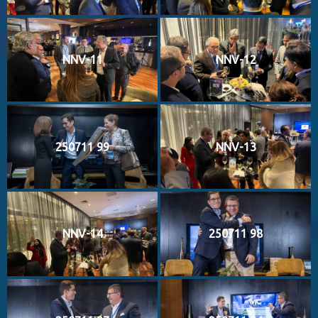
NNV-11
NNV-12
250711 99
NNV-13
NNV-14
250711 98