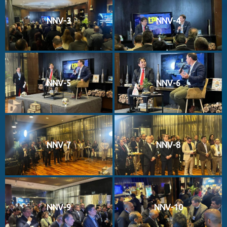
NNV-3
NNV-4
NNV-5
NNV-6
NNV-7
NNV-8
NNV-9
NNV-10