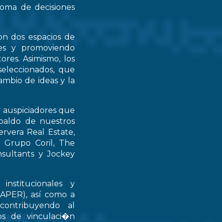
 toma de decisiones
on dos espacios de
ntes y promoviendo
ores. Asimismo, los
seleccionados, que
mbio de ideas y la
y auspiciadores que
spaldo de nuestros
rvera Real Estate,
 Grupo Coril, The
nsultants y Jockey
institucionales y
RAPER), así como a
contribuyendo al
ios de vinculaci�n