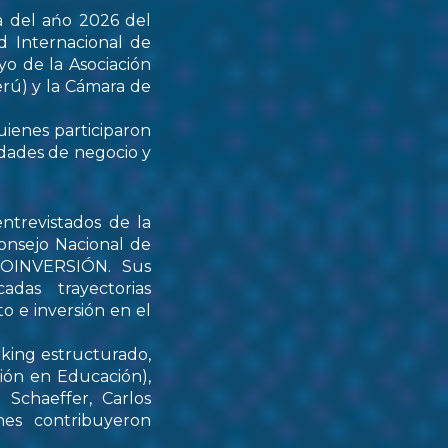
a del ańo 2026 del
d Internacional de
yo de la Asociación
rú) y la Cámara de
uienes participaron
idades de negocio y
ntrevistados de la
onsejo Nacional de
PROINVERSIÓN. Sus
das trayectorias
o e inversión en el
rking estructurado,
tión en Educación),
Schaeffer, Carlos
nes contribuyeron