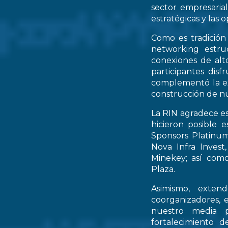
sector empresarial
estratégicas y las 
Como es tradición
networking estruc
conexiones de alto
participantes dis
complementó la ex
construcción de nu
La RIN agradece es
hicieron posible 
Sponsors Platinum
Nova Infra Inves
Minekey; así como
Plaza.
Asimismo, extend
coorganizadores, 
nuestro media p
fortalecimiento d