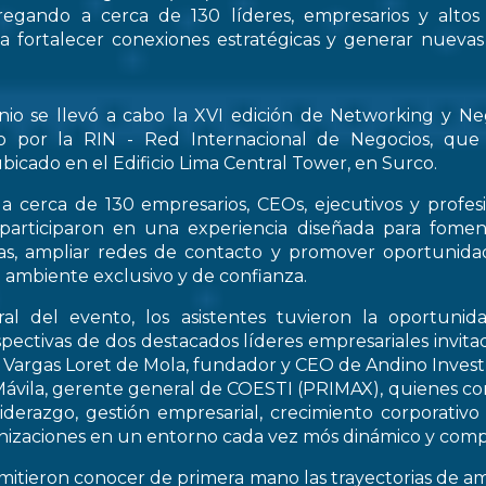
regando a cerca de 130 líderes, empresarios y altos
 a fortalecer conexiones estratégicas y generar nueva
nio se llevó a cabo la XVI edición de Networking y Ne
o por la RIN - Red Internacional de Negocios, que
bicado en el Edificio Lima Central Tower, en Surco.
a cerca de 130 empresarios, CEOs, ejecutivos y profes
 participaron en una experiencia diseñada para fomen
icas, ampliar redes de contacto y promover oportunid
 ambiente exclusivo y de confianza.
al del evento, los asistentes tuvieron la oportunid
spectivas de dos destacados líderes empresariales invitad
s Vargas Loret de Mola, fundador y CEO de Andino Inve
ávila, gerente general de COESTI (PRIMAX), quienes com
liderazgo, gestión empresarial, crecimiento corporativo
nizaciones en un entorno cada vez mós dinámico y compe
rmitieron conocer de primera mano las trayectorias de a