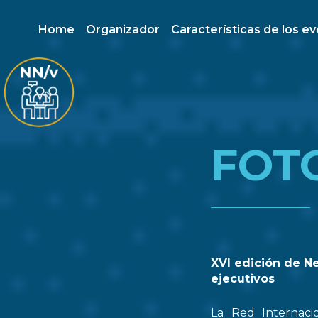
Home
Organizador
Características de los e
FOT
XVI edición de N
ejecutivos
La Red Internaci