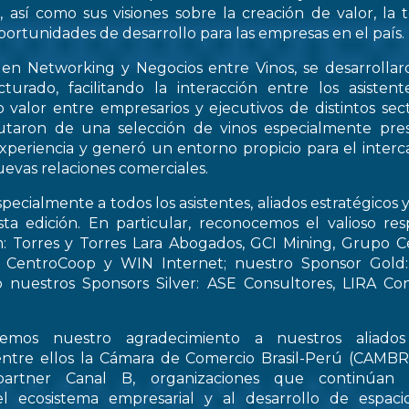
, así como sus visiones sobre la creación de valor, la
oportunidades de desarrollo para las empresas en el país.
 en Networking y Negocios entre Vinos, se desarrollar
turado, facilitando la interacción entre los asiste
 valor entre empresarios y ejecutivos de distintos sect
frutaron de una selección de vinos especialmente pre
periencia y generó un entorno propicio para el interca
evas relaciones comerciales.
pecialmente a todos los asistentes, aliados estratégicos 
esta edición. En particular, reconocemos el valioso re
: Torres y Torres Lara Abogados, GCI Mining, Grupo Ce
t, CentroCoop y WIN Internet; nuestro Sponsor Gold:
 nuestros Sponsors Silver: ASE Consultores, LIRA Co
emos nuestro agradecimiento a nuestros aliados 
entre ellos la Cámara de Comercio Brasil-Perú (CAMB
artner Canal B, organizaciones que continúan 
el ecosistema empresarial y al desarrollo de espac