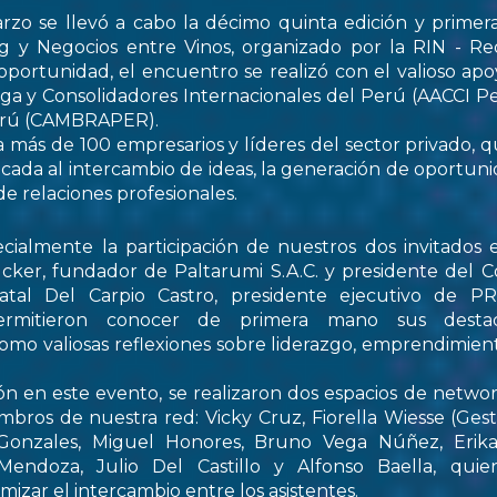
rzo se llevó a cabo la décimo quinta edición y primer
 y Negocios entre Vinos, organizado por la RIN - Re
oportunidad, el encuentro se realizó con el valioso apo
ga y Consolidadores Internacionales del Perú (AACCI Pe
Perú (CAMBRAPER).
a más de 100 empresarios y líderes del sector privado, q
ada al intercambio de ideas, la generación de oportun
de relaciones profesionales.
ialmente la participación de nuestros dos invitados e
cker, fundador de Paltarumi S.A.C. y presidente del C
Natal Del Carpio Castro, presidente ejecutivo de 
permitieron conocer de primera mano sus destaca
 como valiosas reflexiones sobre liderazgo, emprendimient
ón en este evento, se realizaron dos espacios de netwo
embros de nuestra red: Vicky Cruz, Fiorella Wiesse (Ges
 Gonzales, Miguel Honores, Bruno Vega Núñez, Erika 
endoza, Julio Del Castillo y Alfonso Baella, quie
izar el intercambio entre los asistentes.