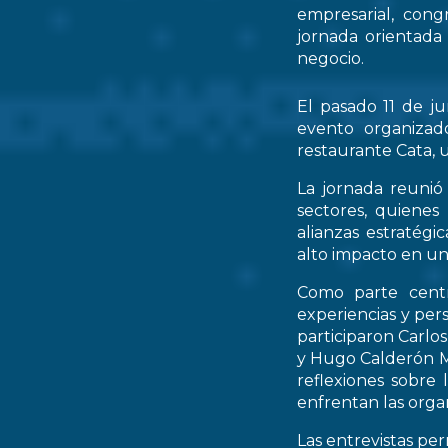
empresarial, cong
jornada orientada
negocio.
El pasado 11 de ju
evento organizad
restaurante Cata, u
La jornada reunió 
sectores, quienes
alianzas estratég
alto impacto en un
Como parte centr
experiencias y per
participaron Carlo
y Hugo Calderón M
reflexiones sobre 
enfrentan las orga
Las entrevistas pe