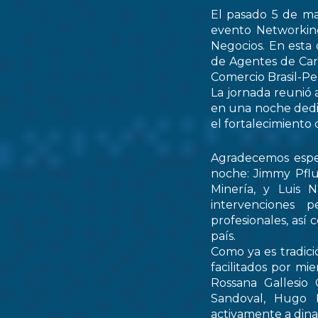
El pasado 5 de ma
evento Networking
Negocios. En esta 
de Agentes de Car
Comercio Brasil-
La jornada reunió 
en una noche dedic
el fortalecimiento 
Agradecemos espec
noche: Jimmy Pflu
Minería, y Luis 
intervenciones 
profesionales, así
país.
Como ya es tradici
facilitados por mi
Rossana Gallesio
Sandoval, Hugo M
activamente a dinam