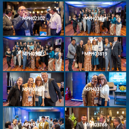
MPH02302
MPH03831
MPH03825
MPH03819
MPH03808
MPH03798
MPH03747
MPH03766