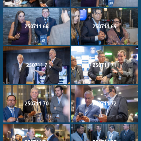
250711 68
250711 69
250711 7
250711 71
250711 70
250711 72