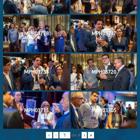
MPH03778
MPH03737
MPH03731
MPH03720
MPH03715
MPH03705
de
8
«
‹
›
»