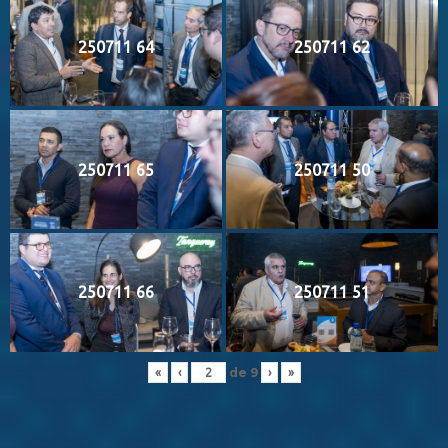
250711 64
250711 62
250711 65
250711 50
250711 66
250711 51
de
9
«
‹
›
»