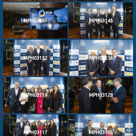
MPH03151
MPH03145
MPH03132
MPH03136
MPH03119
MPH03128
MPH03117
MPH03105