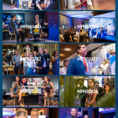
MPH03443
MPH03384
MPH03782
MPH02417
MPH02605
MPH02836