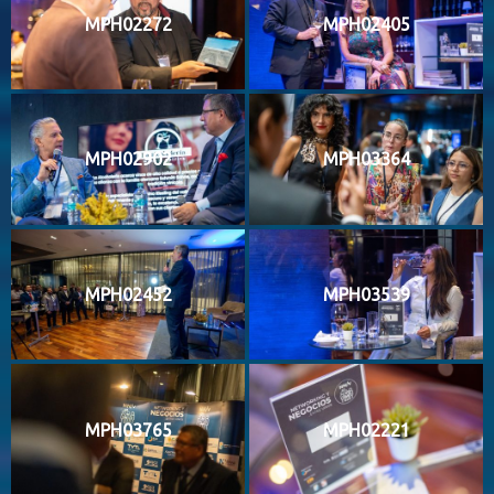
MPH02272
MPH02405
MPH02902
MPH03364
MPH02452
MPH03539
MPH03765
MPH02221