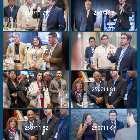
250711 78
250711 8
250711 77
250711 79
250711 80
250711 81
250711 82
250711 67