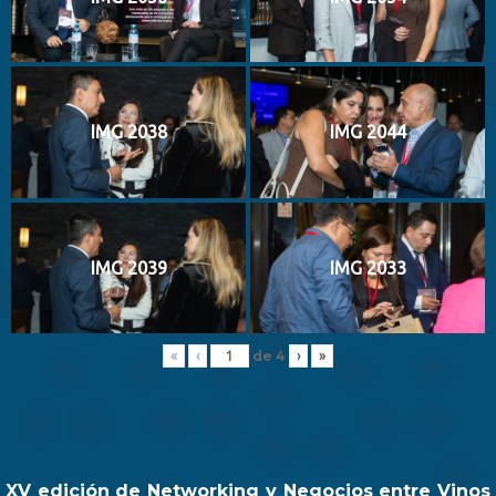
IMG 2038
IMG 2044
IMG 2039
IMG 2033
de
4
«
‹
›
»
XV edición de Networking y Negocios entre Vinos