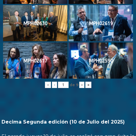
MPH02630
MPH02619
MPH02617
MPH02590
de
9
«
‹
›
»
Decima Segunda edición (10 de Julio del 2025)