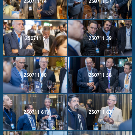
250711 74
250711 57
250711 6
250711 59
250711 60
250711 58
250711 61
250711 63