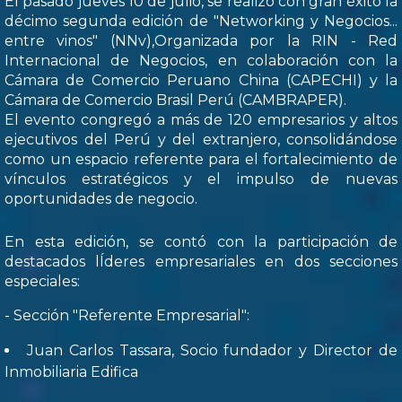
El pasado jueves 10 de julio, se realizó con gran éxito la
décimo segunda edición de "Networking y Negocios...
entre vinos" (NNv),Organizada por la RIN - Red
Internacional de Negocios, en colaboración con la
Cámara de Comercio Peruano China (CAPECHI) y la
Cámara de Comercio Brasil Perú (CAMBRAPER).
El evento congregó a más de 120 empresarios y altos
ejecutivos del Perú y del extranjero, consolidándose
como un espacio referente para el fortalecimiento de
vínculos estratégicos y el impulso de nuevas
oportunidades de negocio.
En esta edición, se contó con la participación de
destacados lÍderes empresariales en dos secciones
especiales:
- Sección "Referente Empresarial":
Juan Carlos Tassara, Socio fundador y Director de
Inmobiliaria Edifica