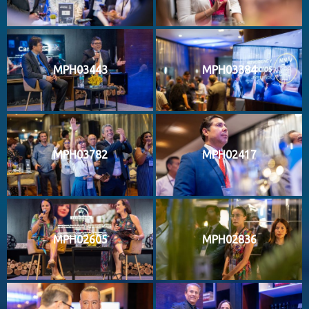
MPH03443
MPH03384
MPH03782
MPH02417
MPH02605
MPH02836