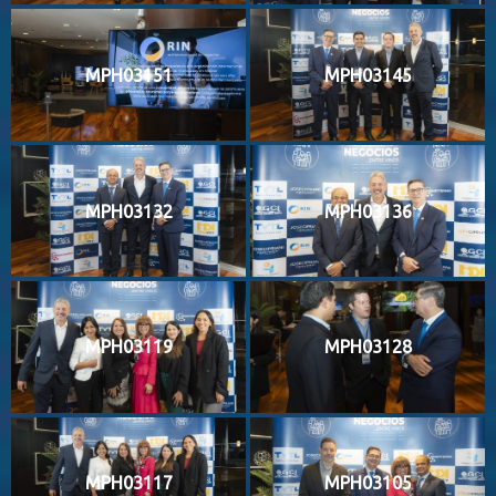
MPH03151
MPH03145
MPH03132
MPH03136
MPH03119
MPH03128
MPH03117
MPH03105