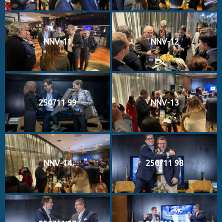
NNV-11
NNV-12
250711 99
NNV-13
NNV-14
250711 98