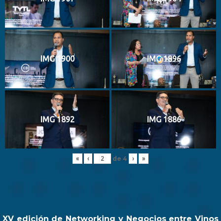
IMG 1900
IMG 1896
IMG 1892
IMG 1886
de
4
«
‹
›
»
XV edición de Networking y Negocios entre Vinos