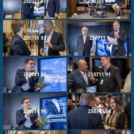
250711 97
250711 94
250711 93
250711 9
250711 95
250711 91
250711 96
250711 84