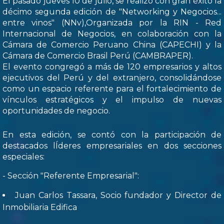
El pasado jueves 10 de julio, se realizó con gran éxito la
décimo segunda edición de "Networking y Negocios...
entre vinos" (NNv),Organizada por la RIN - Red
Internacional de Negocios, en colaboración con la
Cámara de Comercio Peruano China (CAPECHI) y la
Cámara de Comercio Brasil Perú (CAMBRAPER).
El evento congregó a más de 120 empresarios y altos
ejecutivos del Perú y del extranjero, consolidándose
como un espacio referente para el fortalecimiento de
vínculos estratégicos y el impulso de nuevas
oportunidades de negocio.
En esta edición, se contó con la participación de
destacados lÍderes empresariales en dos secciones
especiales:
- Sección "Referente Empresarial":
Juan Carlos Tassara, Socio fundador y Director de
Inmobiliaria Edifica