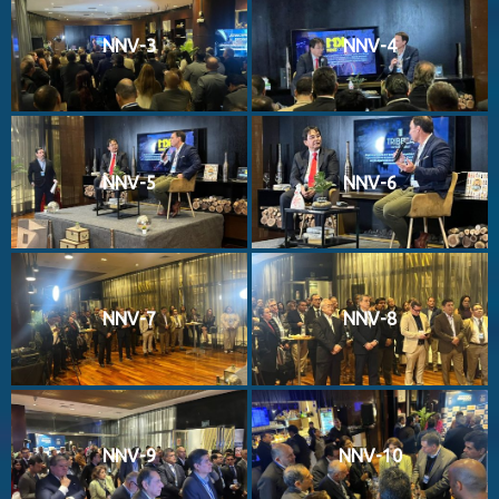
NNV-3
NNV-4
NNV-5
NNV-6
NNV-7
NNV-8
NNV-9
NNV-10