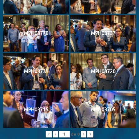
MPH03778
MPH03737
MPH03731
MPH03720
MPH03715
MPH03705
de
8
«
‹
›
»