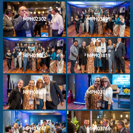
MPH02302
MPH03831
MPH03825
MPH03819
MPH03808
MPH03798
MPH03747
MPH03766