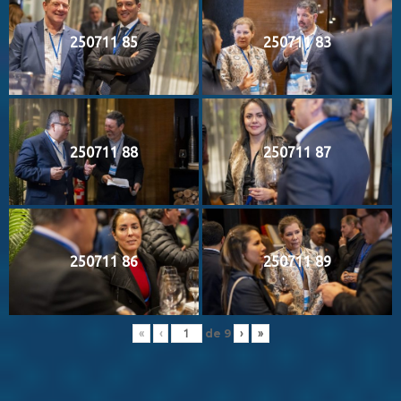
250711 85
250711 83
250711 88
250711 87
250711 86
250711 89
de
9
«
‹
›
»