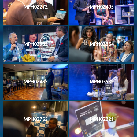
MPH02272
MPH02405
MPH02902
MPH03364
MPH02452
MPH03539
MPH03765
MPH02221