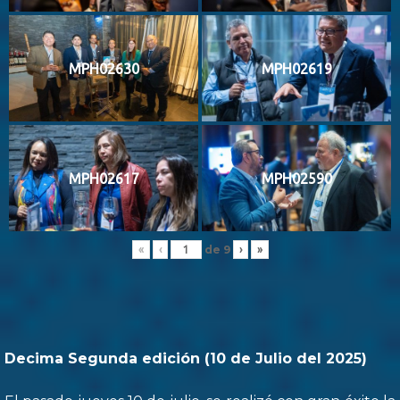
MPH02630
MPH02619
MPH02617
MPH02590
de
9
«
‹
›
»
Decima Segunda edición (10 de Julio del 2025)