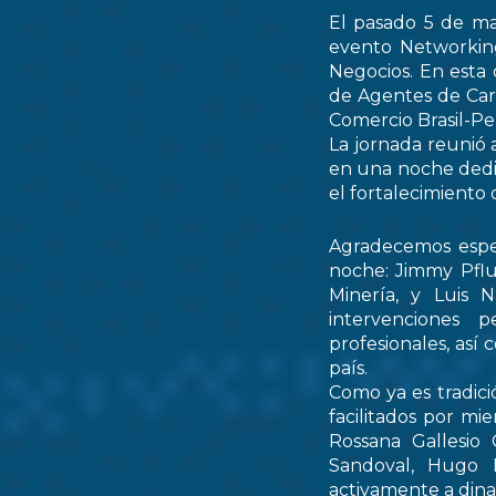
El pasado 5 de ma
evento Networking
Negocios. En esta 
de Agentes de Car
Comercio Brasil-
La jornada reunió 
en una noche dedic
el fortalecimiento 
Agradecemos espec
noche: Jimmy Pflu
Minería, y Luis 
intervenciones 
profesionales, así
país.
Como ya es tradici
facilitados por mi
Rossana Gallesio
Sandoval, Hugo M
activamente a dinam