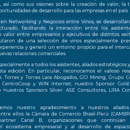
, así como sus visiones sobre la creación de valor, la
oportunidades de desarrollo para las empresas en el país.
 en Networking y Negocios entre Vinos, se desarrollar
turado, facilitando la interacción entre los asiste
 valor entre empresarios y ejecutivos de distintos sect
frutaron de una selección de vinos especialmente pre
periencia y generó un entorno propicio para el interca
evas relaciones comerciales.
pecialmente a todos los asistentes, aliados estratégicos 
esta edición. En particular, reconocemos el valioso re
: Torres y Torres Lara Abogados, GCI Mining, Grupo Ce
t, CentroCoop y WIN Internet; nuestro Sponsor Gold:
 nuestros Sponsors Silver: ASE Consultores, LIRA Co
emos nuestro agradecimiento a nuestros aliados 
entre ellos la Cámara de Comercio Brasil-Perú (CAMB
artner Canal B, organizaciones que continúan 
el ecosistema empresarial y al desarrollo de espac