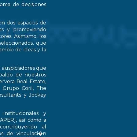
 toma de decisiones
on dos espacios de
ntes y promoviendo
ores. Asimismo, los
seleccionados, que
mbio de ideas y la
y auspiciadores que
spaldo de nuestros
rvera Real Estate,
 Grupo Coril, The
nsultants y Jockey
institucionales y
RAPER), así como a
contribuyendo al
ios de vinculaci�n