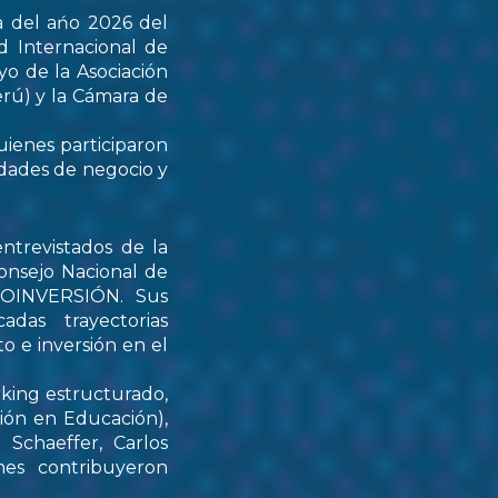
a del ańo 2026 del
d Internacional de
yo de la Asociación
rú) y la Cámara de
uienes participaron
idades de negocio y
ntrevistados de la
onsejo Nacional de
PROINVERSIÓN. Sus
das trayectorias
o e inversión en el
rking estructurado,
tión en Educación),
Schaeffer, Carlos
nes contribuyeron