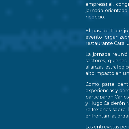
empresarial, cong
jornada orientada
negocio.
El pasado 11 de ju
evento organizad
restaurante Cata, u
La jornada reunió 
sectores, quienes
alianzas estratég
alto impacto en un
Como parte centr
experiencias y per
participaron Carlo
y Hugo Calderón M
reflexiones sobre 
enfrentan las orga
Las entrevistas pe