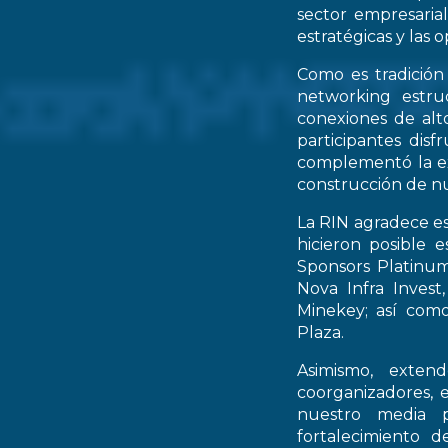
sector empresarial
estratégicas y las 
Como es tradición
networking estruc
conexiones de alto
participantes dis
complementó la ex
construcción de nu
La RIN agradece es
hicieron posible 
Sponsors Platinum
Nova Infra Inves
Minekey; así como
Plaza.
Asimismo, extend
coorganizadores, 
nuestro media p
fortalecimiento d