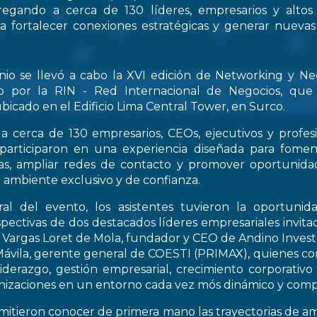
regando a cerca de 130 líderes, empresarios y altos
 a fortalecer conexiones estratégicas y generar nueva
nio se llevó a cabo la XVI edición de Networking y Ne
o por la RIN - Red Internacional de Negocios, que
bicado en el Edificio Lima Central Tower, en Surco.
a cerca de 130 empresarios, CEOs, ejecutivos y profes
 participaron en una experiencia diseñada para fomen
icas, ampliar redes de contacto y promover oportunid
 ambiente exclusivo y de confianza.
al del evento, los asistentes tuvieron la oportunid
spectivas de dos destacados líderes empresariales invitad
s Vargas Loret de Mola, fundador y CEO de Andino Inve
ávila, gerente general de COESTI (PRIMAX), quienes com
liderazgo, gestión empresarial, crecimiento corporativo
nizaciones en un entorno cada vez mós dinámico y compe
rmitieron conocer de primera mano las trayectorias de a