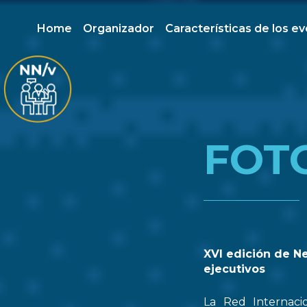
Home
Organizador
Características de los e
FOT
XVI edición de N
ejecutivos
La Red Internaci