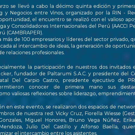
rzo se llevó a cabo la décimo quinta edición y primer
 y Negocios entre Vinos, organizado por la RIN - Re
oportunidad, el encuentro se realizó con el valioso apo
ga y Consolidadores Internacionales del Perú (AACCI Pe
Perú (CAMBRAPER).
a más de 100 empresarios y líderes del sector privado, q
ada al intercambio de ideas, la generación de oportun
de relaciones profesionales.
ialmente la participación de nuestros dos invitados e
cker, fundador de Paltarumi S.A.C. y presidente del C
Natal Del Carpio Castro, presidente ejecutivo de 
permitieron conocer de primera mano sus destaca
 como valiosas reflexiones sobre liderazgo, emprendimient
ón en este evento, se realizaron dos espacios de netwo
embros de nuestra red: Vicky Cruz, Fiorella Wiesse (Ges
 Gonzales, Miguel Honores, Bruno Vega Núñez, Erika 
endoza, Julio Del Castillo y Alfonso Baella, quie
izar el intercambio entre los asistentes.