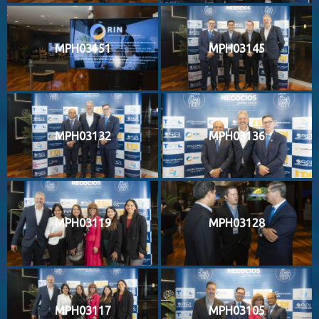
MPH03151
MPH03145
MPH03132
MPH03136
MPH03119
MPH03128
MPH03117
MPH03105