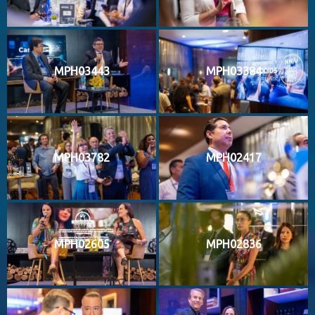
MPH03443
MPH03384
MPH03782
MPH02417
MPH02605
MPH02836