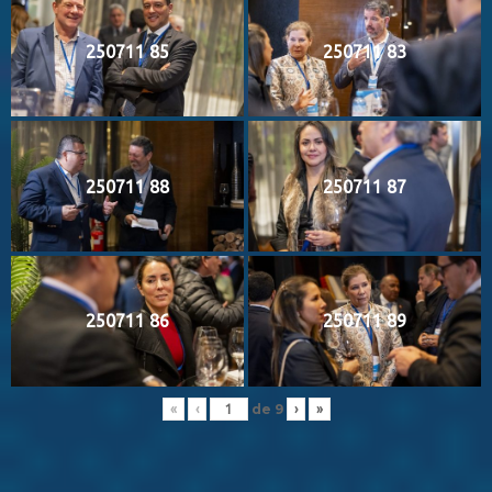
250711 85
250711 83
250711 88
250711 87
250711 86
250711 89
de
9
«
‹
›
»