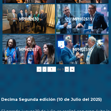
MPH02630
MPH02619
MPH02617
MPH02590
de
9
«
‹
›
»
Decima Segunda edición (10 de Julio del 2025)