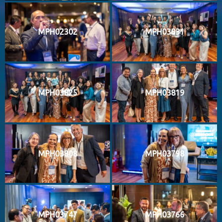
MPH02302
MPH03831
MPH03825
MPH03819
MPH03808
MPH03798
MPH03747
MPH03766