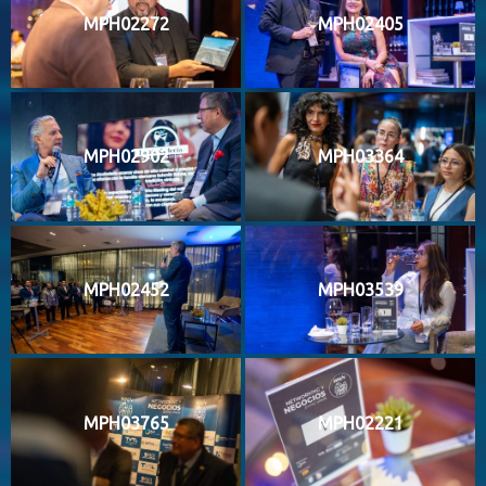
MPH02272
MPH02405
MPH02902
MPH03364
MPH02452
MPH03539
MPH03765
MPH02221