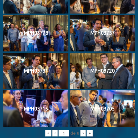
MPH03778
MPH03737
MPH03731
MPH03720
MPH03715
MPH03705
de
8
«
‹
›
»