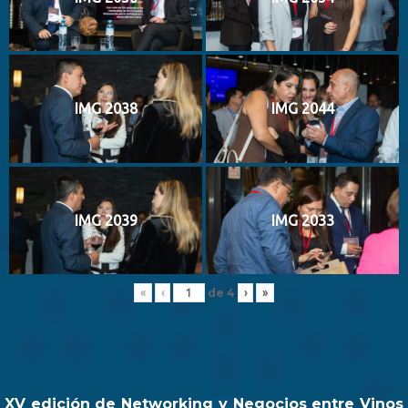
IMG 2038
IMG 2044
IMG 2039
IMG 2033
de
4
«
‹
›
»
XV edición de Networking y Negocios entre Vinos