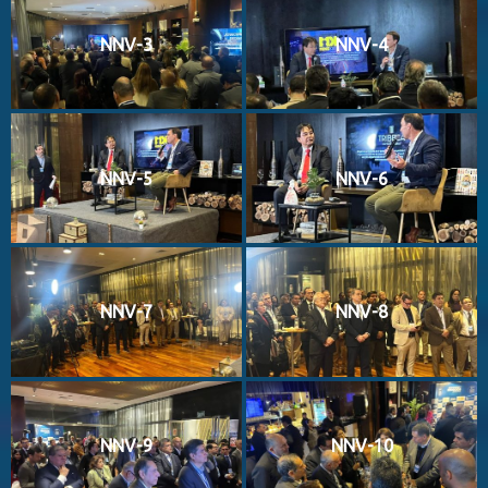
NNV-3
NNV-4
NNV-5
NNV-6
NNV-7
NNV-8
NNV-9
NNV-10