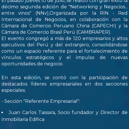
El pasado jueves 10 de julio, se realizó con gran éxito la
décimo segunda edición de "Networking y Negocios...
entre vinos" (NNv),Organizada por la RIN - Red
Internacional de Negocios, en colaboración con la
Cámara de Comercio Peruano China (CAPECHI) y la
Cámara de Comercio Brasil Perú (CAMBRAPER).
El evento congregó a más de 120 empresarios y altos
ejecutivos del Perú y del extranjero, consolidándose
como un espacio referente para el fortalecimiento de
vínculos estratégicos y el impulso de nuevas
oportunidades de negocio.
En esta edición, se contó con la participación de
destacados lÍderes empresariales en dos secciones
especiales:
- Sección "Referente Empresarial":
Juan Carlos Tassara, Socio fundador y Director de
Inmobiliaria Edifica