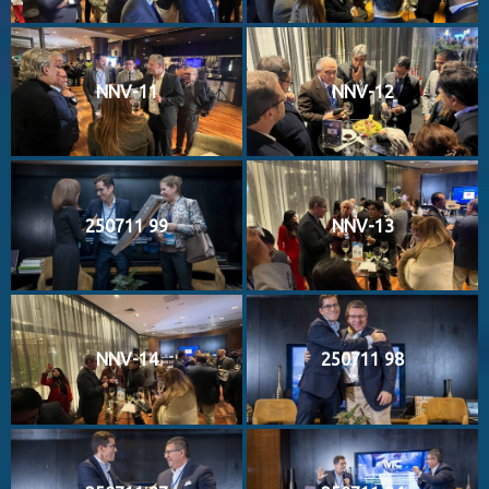
NNV-11
NNV-12
250711 99
NNV-13
NNV-14
250711 98