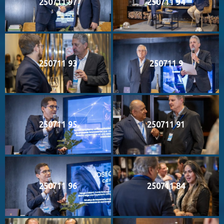
250711 97
250711 94
250711 93
250711 9
250711 95
250711 91
250711 96
250711 84