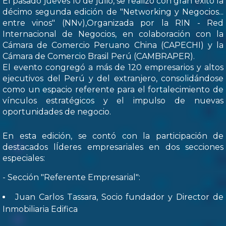
El pasado jueves 10 de julio, se realizó con gran éxito la
décimo segunda edición de "Networking y Negocios...
entre vinos" (NNv),Organizada por la RIN - Red
Internacional de Negocios, en colaboración con la
Cámara de Comercio Peruano China (CAPECHI) y la
Cámara de Comercio Brasil Perú (CAMBRAPER).
El evento congregó a más de 120 empresarios y altos
ejecutivos del Perú y del extranjero, consolidándose
como un espacio referente para el fortalecimiento de
vínculos estratégicos y el impulso de nuevas
oportunidades de negocio.
En esta edición, se contó con la participación de
destacados lÍderes empresariales en dos secciones
especiales:
- Sección "Referente Empresarial":
Juan Carlos Tassara, Socio fundador y Director de
Inmobiliaria Edifica