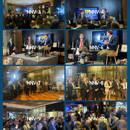
NNV-3
NNV-4
NNV-5
NNV-6
NNV-7
NNV-8
NNV-9
NNV-10