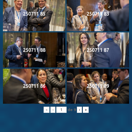
250711 85
250711 83
250711 88
250711 87
250711 86
250711 89
de
9
«
‹
›
»