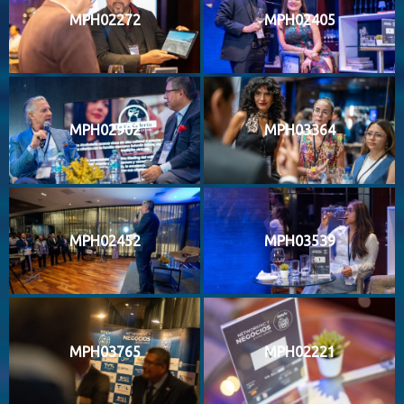
MPH02272
MPH02405
MPH02902
MPH03364
MPH02452
MPH03539
MPH03765
MPH02221