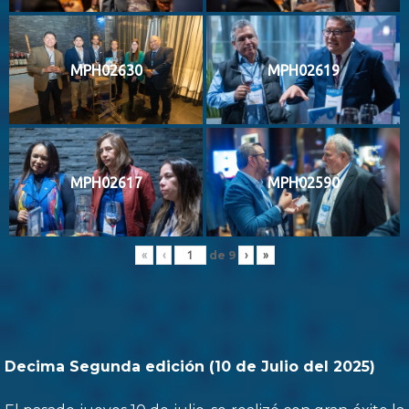
MPH02630
MPH02619
MPH02617
MPH02590
de
9
«
‹
›
»
Decima Segunda edición (10 de Julio del 2025)