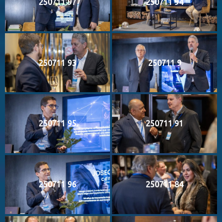
250711 97
250711 94
250711 93
250711 9
250711 95
250711 91
250711 96
250711 84