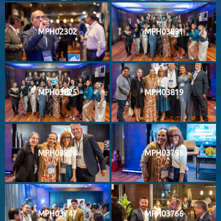
MPH02302
MPH03831
MPH03825
MPH03819
MPH03808
MPH03798
MPH03747
MPH03766