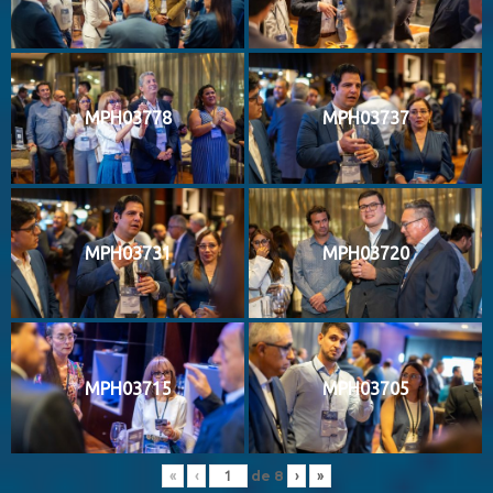
MPH03778
MPH03737
MPH03731
MPH03720
MPH03715
MPH03705
de
8
«
‹
›
»