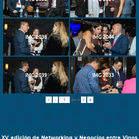
IMG 2038
IMG 2044
IMG 2039
IMG 2033
de
4
«
‹
›
»
XV edición de Networking y Negocios entre Vinos