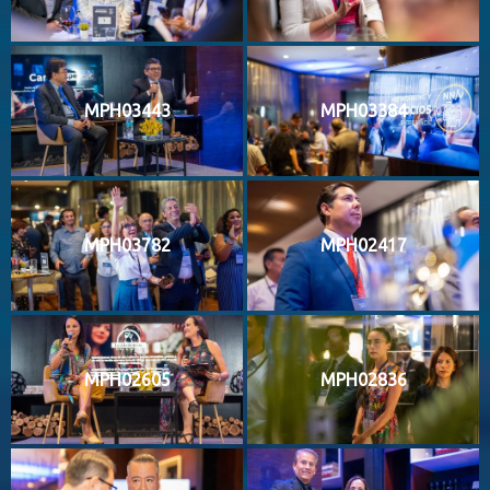
MPH03443
MPH03384
MPH03782
MPH02417
MPH02605
MPH02836