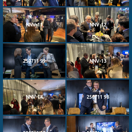
NNV-11
NNV-12
250711 99
NNV-13
NNV-14
250711 98