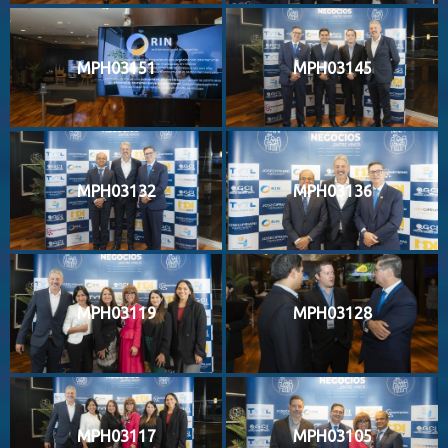
MPH03151
MPH03145
MPH03132
MPH03136
MPH03119
MPH03128
MPH03117
MPH03105