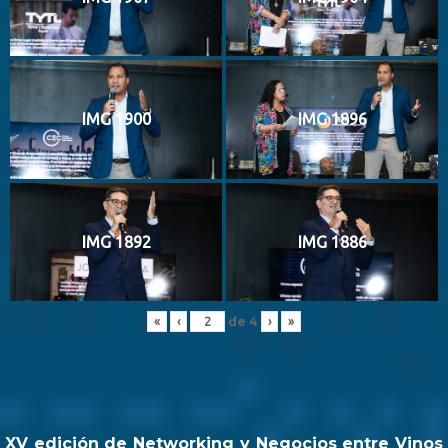
IMG 1900
IMG 1896
IMG 1892
IMG 1886
de
4
«
‹
›
»
XV edición de Networking y Negocios entre Vinos