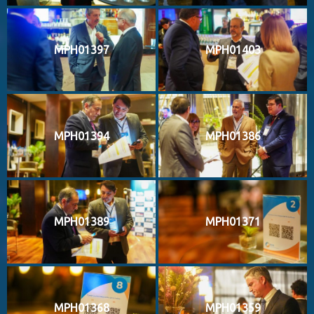
MPH01397
MPH01403
MPH01394
MPH01386
MPH01389
MPH01371
MPH01368
MPH01359