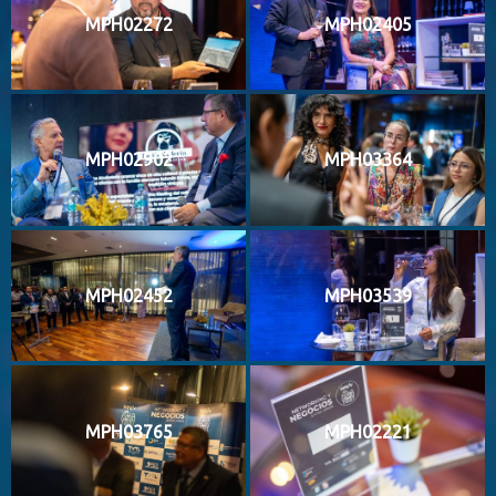
MPH02272
MPH02405
MPH02902
MPH03364
MPH02452
MPH03539
MPH03765
MPH02221