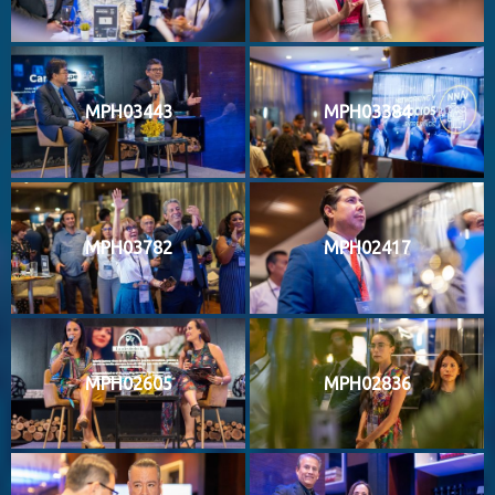
MPH03443
MPH03384
MPH03782
MPH02417
MPH02605
MPH02836