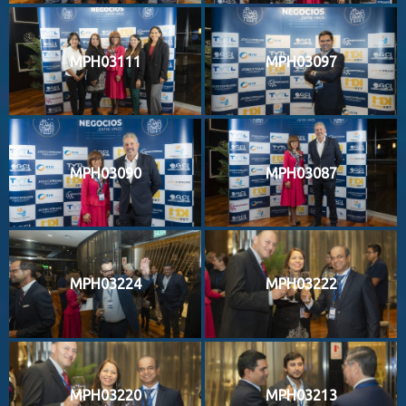
MPH03111
MPH03097
MPH03090
MPH03087
MPH03224
MPH03222
MPH03220
MPH03213