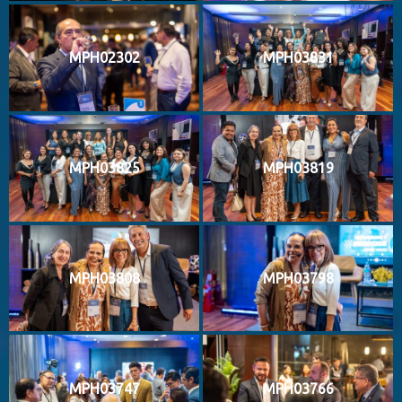
MPH02302
MPH03831
MPH03825
MPH03819
MPH03808
MPH03798
MPH03747
MPH03766