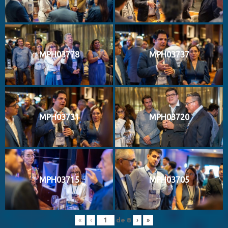
MPH03778
MPH03737
MPH03731
MPH03720
MPH03715
MPH03705
de
8
«
‹
›
»