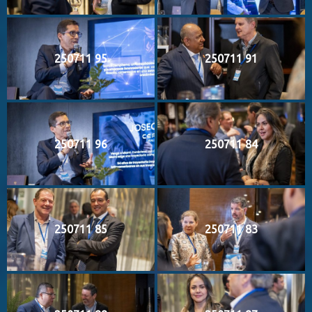
250711 95
250711 91
250711 96
250711 84
250711 85
250711 83