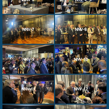
NNV-7
NNV-8
NNV-9
NNV-10
NNV-11
NNV-12