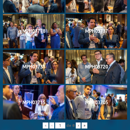
MPH03778
MPH03737
MPH03731
MPH03720
MPH03715
MPH03705
de
8
«
‹
›
»