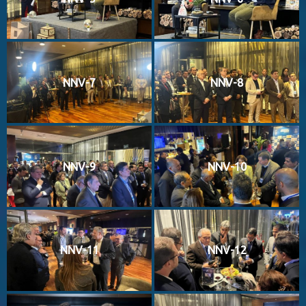
NNV-7
NNV-8
NNV-9
NNV-10
NNV-11
NNV-12