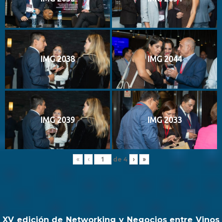
IMG 2038
IMG 2044
IMG 2039
IMG 2033
de
4
«
‹
›
»
XV edición de Networking y Negocios entre Vinos