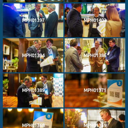
MPH01397
MPH01403
MPH01394
MPH01386
MPH01389
MPH01371
MPH01368
MPH01359