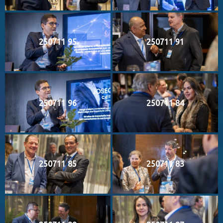
250711 95
250711 91
250711 96
250711 84
250711 85
250711 83