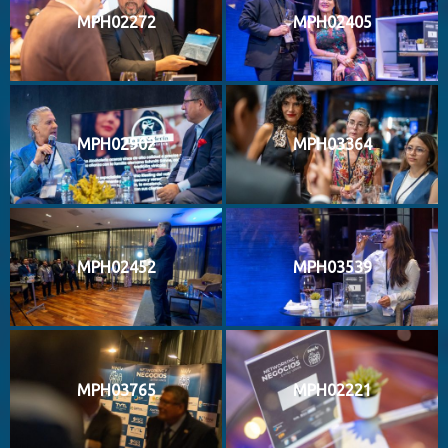
MPH02272
MPH02405
MPH02902
MPH03364
MPH02452
MPH03539
MPH03765
MPH02221