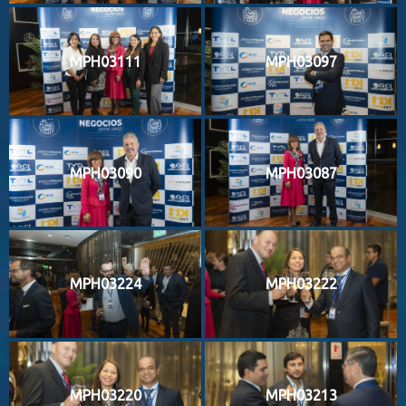
MPH03111
MPH03097
MPH03090
MPH03087
MPH03224
MPH03222
MPH03220
MPH03213