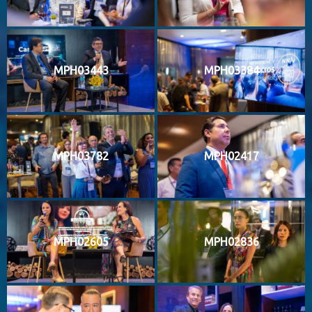
MPH03443
MPH03384
MPH03782
MPH02417
MPH02605
MPH02836