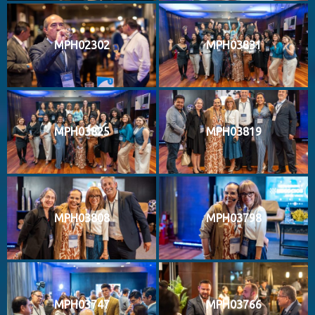
MPH02302
MPH03831
MPH03825
MPH03819
MPH03808
MPH03798
MPH03747
MPH03766