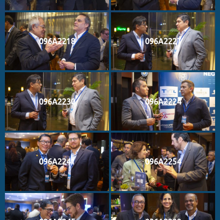
096A2218
096A2227
096A2230
096A2224
096A2241
096A2254