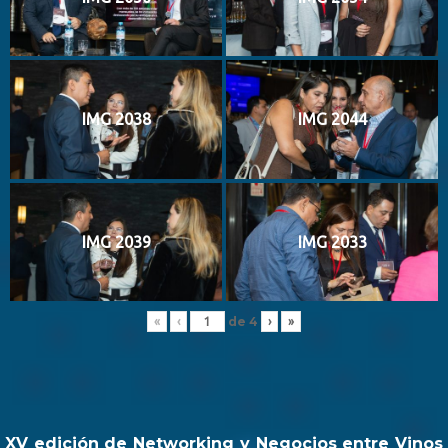
IMG 2038
IMG 2044
IMG 2039
IMG 2033
de
4
«
‹
›
»
XV edición de Networking y Negocios entre Vinos