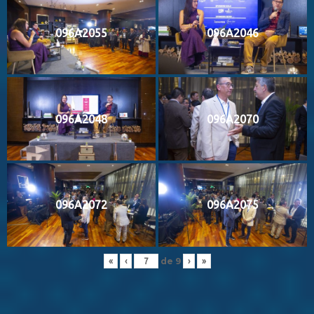
096A2055
096A2046
096A2048
096A2070
096A2072
096A2075
de
9
«
‹
›
»