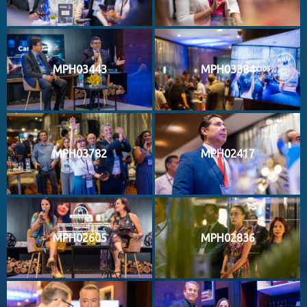
MPH03443
MPH03384
MPH03782
MPH02417
MPH02605
MPH02836