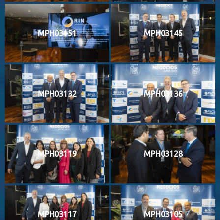
MPH03151
MPH03145
MPH03132
MPH03136
MPH03119
MPH03128
MPH03117
MPH03105