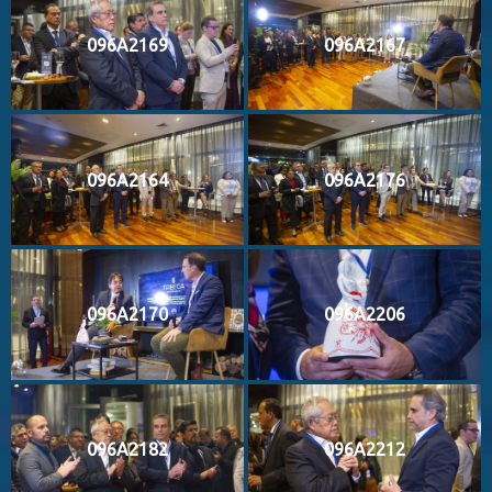
096A2169
096A2167
096A2164
096A2176
096A2170
096A2206
096A2182
096A2212