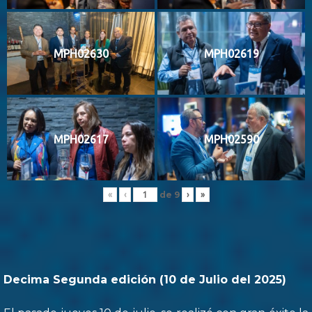
MPH02630
MPH02619
MPH02617
MPH02590
de
9
«
‹
›
»
Decima Segunda edición (10 de Julio del 2025)