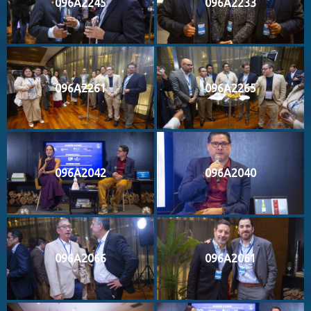
096A2245
096A2233
096A2261
096A2265
096A2042
096A2040
096A2066
096A2061