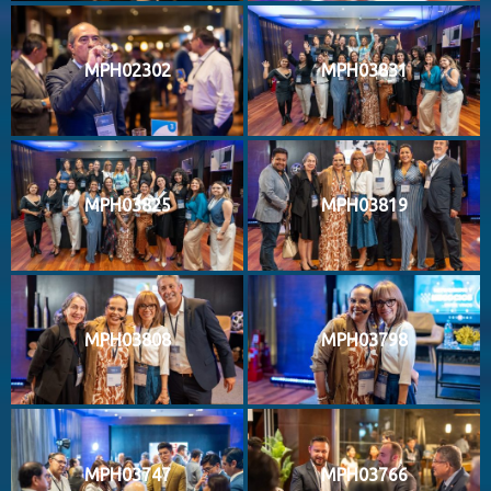
MPH02302
MPH03831
MPH03825
MPH03819
MPH03808
MPH03798
MPH03747
MPH03766