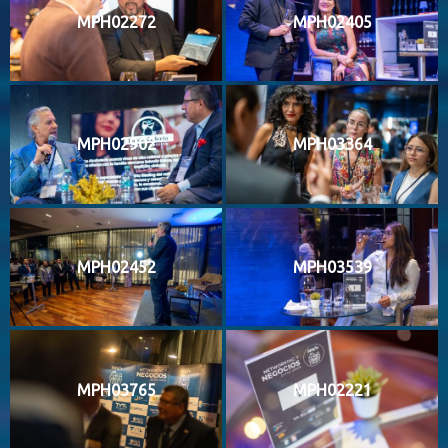
MPH02272
MPH02405
MPH02902
MPH03364
MPH02452
MPH03539
MPH03765
MPH02221