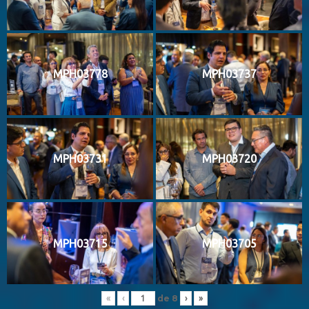
MPH03778
MPH03737
MPH03731
MPH03720
MPH03715
MPH03705
de
8
«
‹
›
»