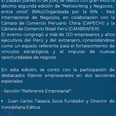
El pasado jueves 10 de julio, se realizó con gran éxito la
décimo segunda edición de "Networking y Negocios...
entre vinos" (NNv),Organizada por la RIN - Red
Internacional de Negocios, en colaboración con la
Cámara de Comercio Peruano China (CAPECHI) y la
Cámara de Comercio Brasil Perú (CAMBRAPER).
El evento congregó a más de 120 empresarios y altos
ejecutivos del Perú y del extranjero, consolidándose
como un espacio referente para el fortalecimiento de
vínculos estratégicos y el impulso de nuevas
oportunidades de negocio.
En esta edición, se contó con la participación de
destacados lÍderes empresariales en dos secciones
especiales:
- Sección "Referente Empresarial":
Juan Carlos Tassara, Socio fundador y Director de
Inmobiliaria Edifica