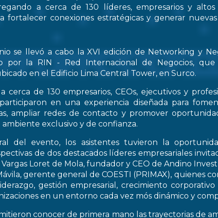
regando a cerca de 130 líderes, empresarios y altos
 a fortalecer conexiones estratégicas y generar nueva
nio se llevó a cabo la XVI edición de Networking y Ne
o por la RIN - Red Internacional de Negocios, que
bicado en el Edificio Lima Central Tower, en Surco.
a cerca de 130 empresarios, CEOs, ejecutivos y profes
 participaron en una experiencia diseñada para fomen
icas, ampliar redes de contacto y promover oportunid
 ambiente exclusivo y de confianza.
al del evento, los asistentes tuvieron la oportunid
spectivas de dos destacados líderes empresariales invitad
s Vargas Loret de Mola, fundador y CEO de Andino Inve
ávila, gerente general de COESTI (PRIMAX), quienes com
liderazgo, gestión empresarial, crecimiento corporativo
nizaciones en un entorno cada vez mós dinámico y compe
rmitieron conocer de primera mano las trayectorias de a