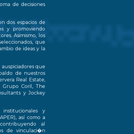
 toma de decisiones
on dos espacios de
ntes y promoviendo
ores. Asimismo, los
seleccionados, que
mbio de ideas y la
y auspiciadores que
spaldo de nuestros
rvera Real Estate,
 Grupo Coril, The
nsultants y Jockey
institucionales y
RAPER), así como a
contribuyendo al
ios de vinculaci�n