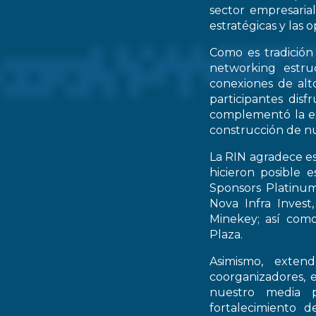
sector empresarial
estratégicas y las 
Como es tradición
networking estruc
conexiones de alto
participantes dis
complementó la ex
construcción de nu
La RIN agradece es
hicieron posible 
Sponsors Platinum
Nova Infra Inves
Minekey; así como
Plaza.
Asimismo, extend
coorganizadores, 
nuestro media p
fortalecimiento d