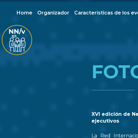
Home
Organizador
Características de los e
FOT
XVI edición de N
ejecutivos
La Red Internaci