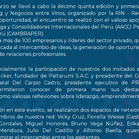
rzo se llevó a cabo la décimo quinta edición y primer
 y Negocios entre Vinos, organizado por la RIN - Re
oportunidad, el encuentro se realizó con el valioso apo
ga y Consolidadores Internacionales del Perú (AACCI Pe
Perú (CAMBRAPER).
a más de 100 empresarios y líderes del sector privado, q
ada al intercambio de ideas, la generación de oportun
de relaciones profesionales.
ialmente la participación de nuestros dos invitados e
cker, fundador de Paltarumi S.A.C. y presidente del C
Natal Del Carpio Castro, presidente ejecutivo de 
permitieron conocer de primera mano sus destaca
 como valiosas reflexiones sobre liderazgo, emprendimient
ón en este evento, se realizaron dos espacios de netwo
embros de nuestra red: Vicky Cruz, Fiorella Wiesse (Ges
 Gonzales, Miguel Honores, Bruno Vega Núñez, Erika 
endoza, Julio Del Castillo y Alfonso Baella, quie
izar el intercambio entre los asistentes.