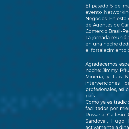
El pasado 5 de ma
evento Networking
Negocios. En esta 
de Agentes de Car
Comercio Brasil-
La jornada reunió 
en una noche dedic
el fortalecimiento 
Agradecemos espec
noche: Jimmy Pflu
Minería, y Luis 
intervenciones 
profesionales, así
país.
Como ya es tradici
facilitados por mi
Rossana Gallesio
Sandoval, Hugo M
activamente a dinam