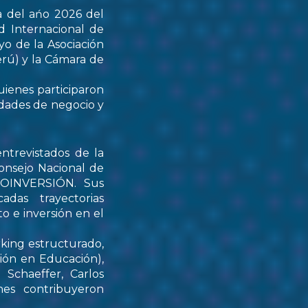
a del ańo 2026 del
d Internacional de
yo de la Asociación
rú) y la Cámara de
uienes participaron
idades de negocio y
ntrevistados de la
onsejo Nacional de
PROINVERSIÓN. Sus
das trayectorias
o e inversión en el
rking estructurado,
tión en Educación),
Schaeffer, Carlos
nes contribuyeron