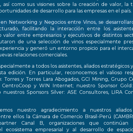
, así como sus visiones sobre la creación de valor, la
oportunidades de desarrollo para las empresas en el país.
 en Networking y Negocios entre Vinos, se desarrollar
turado, facilitando la interacción entre los asiste
 valor entre empresarios y ejecutivos de distintos sect
frutaron de una selección de vinos especialmente pre
periencia y generó un entorno propicio para el interca
evas relaciones comerciales.
pecialmente a todos los asistentes, aliados estratégicos 
esta edición. En particular, reconocemos el valioso re
: Torres y Torres Lara Abogados, GCI Mining, Grupo Ce
t, CentroCoop y WIN Internet; nuestro Sponsor Gold:
 nuestros Sponsors Silver: ASE Consultores, LIRA Co
emos nuestro agradecimiento a nuestros aliados 
entre ellos la Cámara de Comercio Brasil-Perú (CAMB
artner Canal B, organizaciones que continúan 
el ecosistema empresarial y al desarrollo de espac