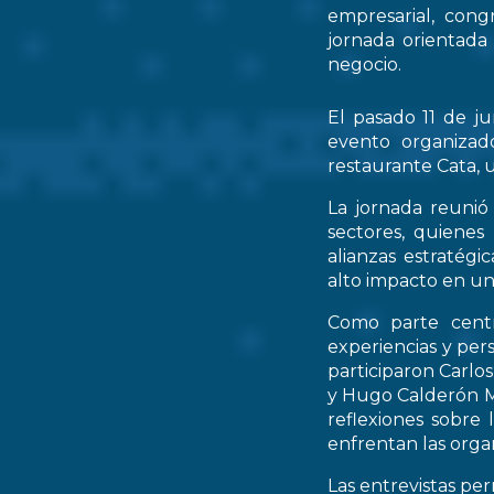
empresarial, cong
jornada orientada
negocio.
El pasado 11 de ju
evento organizad
restaurante Cata, u
La jornada reunió 
sectores, quienes
alianzas estratég
alto impacto en un
Como parte centr
experiencias y per
participaron Carlo
y Hugo Calderón M
reflexiones sobre 
enfrentan las orga
Las entrevistas pe