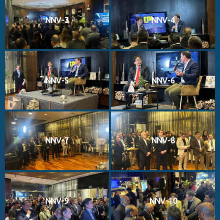
NNV-3
NNV-4
NNV-5
NNV-6
NNV-7
NNV-8
NNV-9
NNV-10