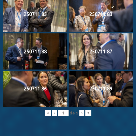
250711 85
250711 83
250711 88
250711 87
250711 86
250711 89
de
9
«
‹
›
»