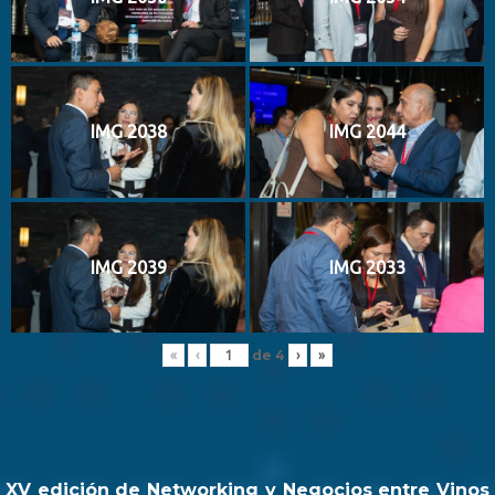
IMG 2038
IMG 2044
IMG 2039
IMG 2033
de
4
«
‹
›
»
XV edición de Networking y Negocios entre Vinos