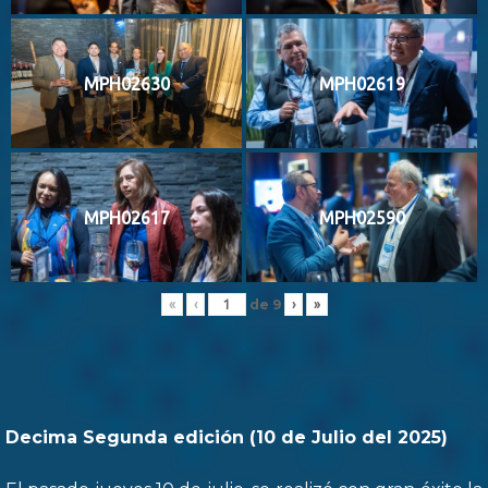
MPH02630
MPH02619
MPH02617
MPH02590
de
9
«
‹
›
»
Decima Segunda edición (10 de Julio del 2025)