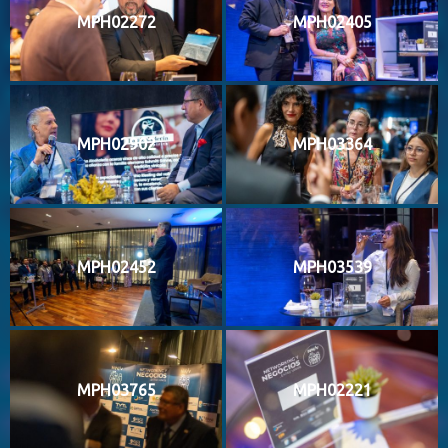
MPH02272
MPH02405
MPH02902
MPH03364
MPH02452
MPH03539
MPH03765
MPH02221