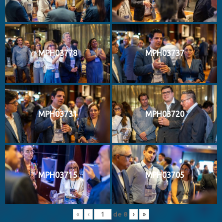
MPH03778
MPH03737
MPH03731
MPH03720
MPH03715
MPH03705
de
8
«
‹
›
»