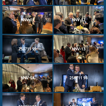
NNV-11
NNV-12
250711 99
NNV-13
NNV-14
250711 98