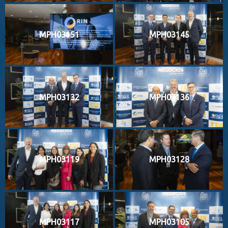
MPH03151
MPH03145
MPH03132
MPH03136
MPH03119
MPH03128
MPH03117
MPH03105