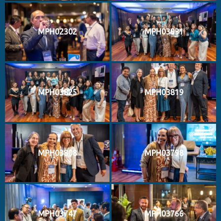
MPH02302
MPH03831
MPH03825
MPH03819
MPH03808
MPH03798
MPH03747
MPH03766