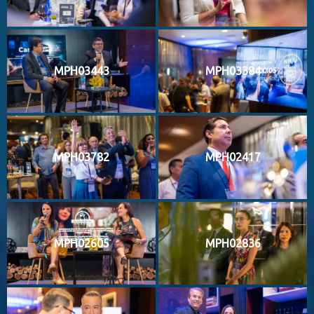
MPH03443
MPH03384
MPH03782
MPH02417
MPH02605
MPH02836