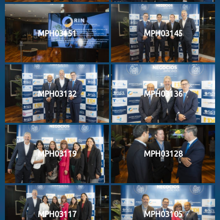
MPH03151
MPH03145
MPH03132
MPH03136
MPH03119
MPH03128
MPH03117
MPH03105