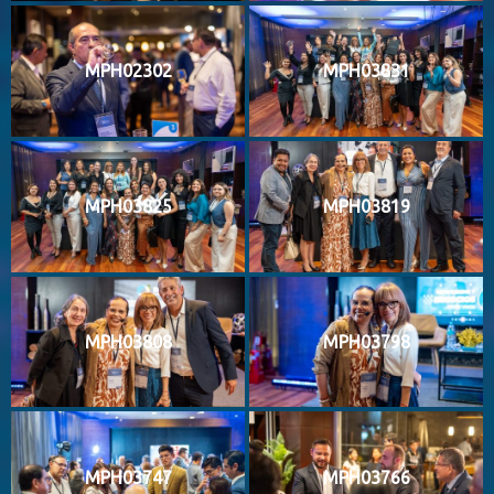
MPH02302
MPH03831
MPH03825
MPH03819
MPH03808
MPH03798
MPH03747
MPH03766