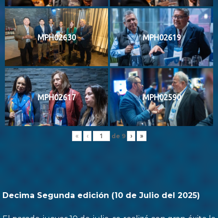
MPH02630
MPH02619
MPH02617
MPH02590
de
9
«
‹
›
»
Decima Segunda edición (10 de Julio del 2025)