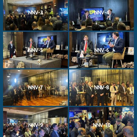
NNV-3
NNV-4
NNV-5
NNV-6
NNV-7
NNV-8
NNV-9
NNV-10