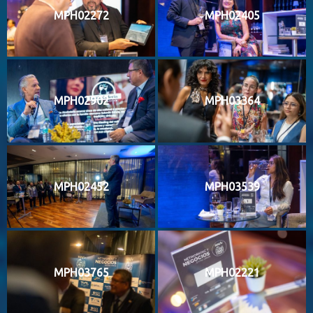
MPH02272
MPH02405
MPH02902
MPH03364
MPH02452
MPH03539
MPH03765
MPH02221