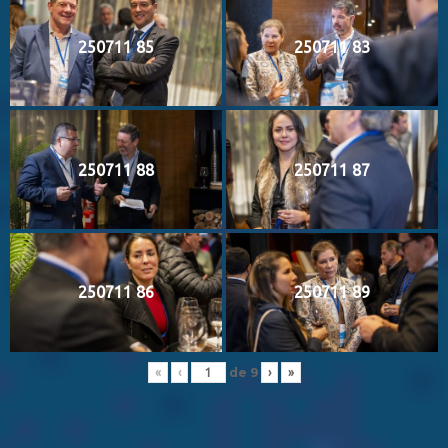
250711 85
250711 83
250711 88
250711 87
250711 86
250711 89
de
9
«
‹
›
»