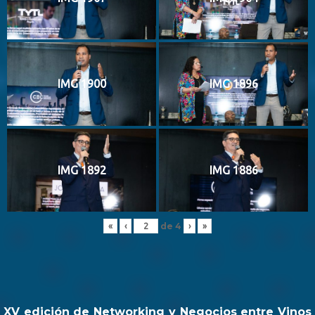
IMG 1900
IMG 1896
IMG 1892
IMG 1886
de
4
«
‹
›
»
XV edición de Networking y Negocios entre Vinos