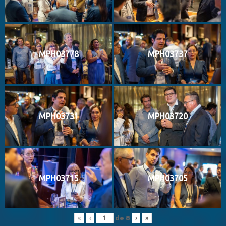
MPH03778
MPH03737
MPH03731
MPH03720
MPH03715
MPH03705
de
8
«
‹
›
»