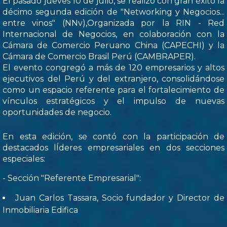
El pasado jueves 10 de julio, se realizó con gran éxito la
décimo segunda edición de "Networking y Negocios...
entre vinos" (NNv),Organizada por la RIN - Red
Internacional de Negocios, en colaboración con la
Cámara de Comercio Peruano China (CAPECHI) y la
Cámara de Comercio Brasil Perú (CAMBRAPER).
El evento congregó a más de 120 empresarios y altos
ejecutivos del Perú y del extranjero, consolidándose
como un espacio referente para el fortalecimiento de
vínculos estratégicos y el impulso de nuevas
oportunidades de negocio.
En esta edición, se contó con la participación de
destacados lÍderes empresariales en dos secciones
especiales:
- Sección "Referente Empresarial":
Juan Carlos Tassara, Socio fundador y Director de
Inmobiliaria Edifica