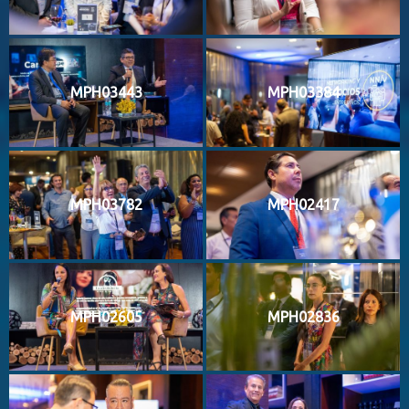
MPH03443
MPH03384
MPH03782
MPH02417
MPH02605
MPH02836