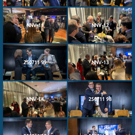
NNV-11
NNV-12
250711 99
NNV-13
NNV-14
250711 98