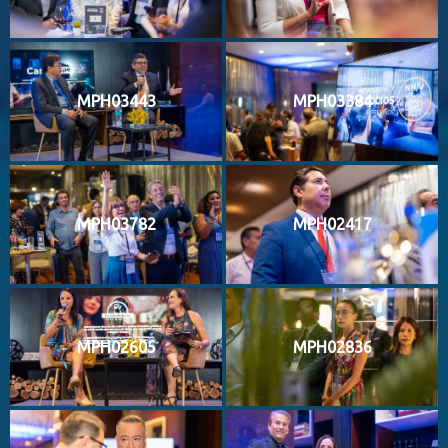
MPH03443
MPH03384
MPH03782
MPH02417
MPH02605
MPH02836