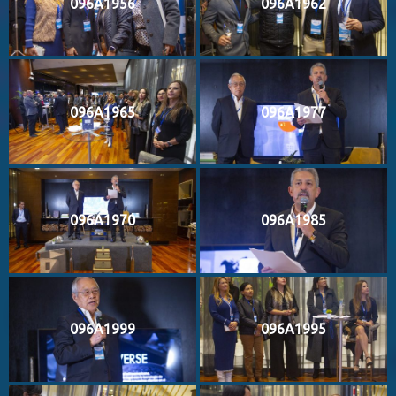
096A1956
096A1962
096A1965
096A1977
096A1970
096A1985
096A1999
096A1995