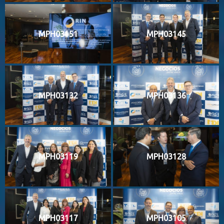
MPH03151
MPH03145
MPH03132
MPH03136
MPH03119
MPH03128
MPH03117
MPH03105