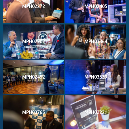
MPH02272
MPH02405
MPH02902
MPH03364
MPH02452
MPH03539
MPH03765
MPH02221