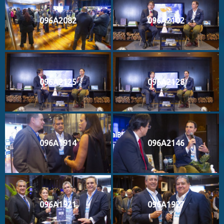
096A2082
096A2102
096A2125
096A2128
096A1914
096A2146
096A1921
096A1927