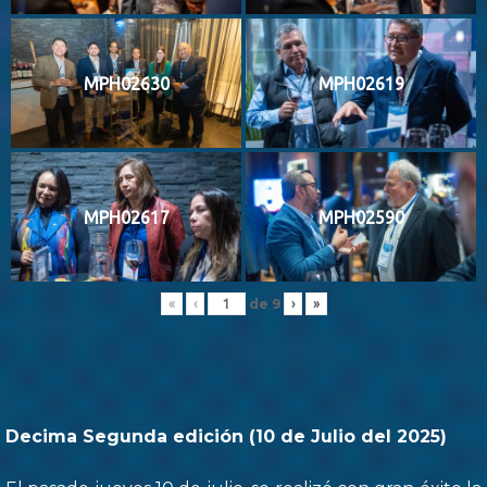
MPH02630
MPH02619
MPH02617
MPH02590
de
9
«
‹
›
»
Decima Segunda edición (10 de Julio del 2025)