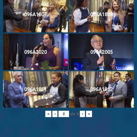
096A1807
096A1808
096A2020
096A2005
096A1811
096A1812
de
9
«
‹
›
»