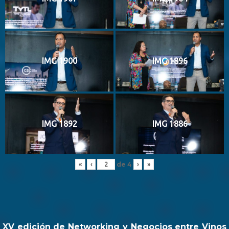
IMG 1900
IMG 1896
IMG 1892
IMG 1886
de
4
«
‹
›
»
XV edición de Networking y Negocios entre Vinos