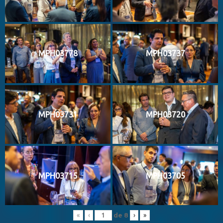
MPH03778
MPH03737
MPH03731
MPH03720
MPH03715
MPH03705
de
8
«
‹
›
»