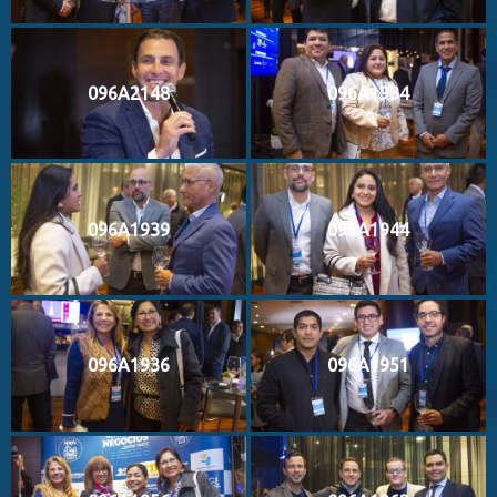
096A2148
096A1934
096A1939
096A1944
096A1936
096A1951