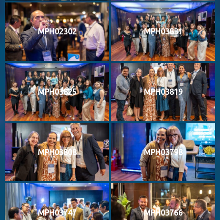
MPH02302
MPH03831
MPH03825
MPH03819
MPH03808
MPH03798
MPH03747
MPH03766