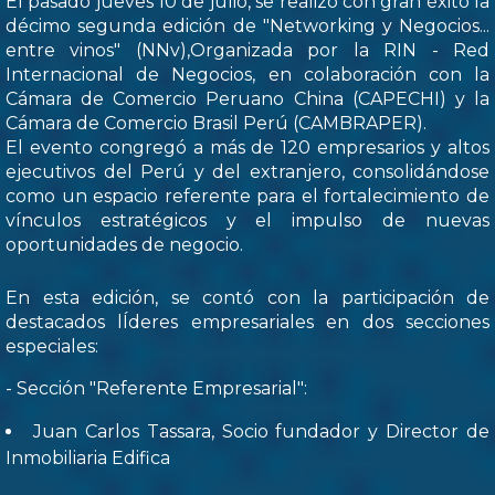
El pasado jueves 10 de julio, se realizó con gran éxito la
décimo segunda edición de "Networking y Negocios...
entre vinos" (NNv),Organizada por la RIN - Red
Internacional de Negocios, en colaboración con la
Cámara de Comercio Peruano China (CAPECHI) y la
Cámara de Comercio Brasil Perú (CAMBRAPER).
El evento congregó a más de 120 empresarios y altos
ejecutivos del Perú y del extranjero, consolidándose
como un espacio referente para el fortalecimiento de
vínculos estratégicos y el impulso de nuevas
oportunidades de negocio.
En esta edición, se contó con la participación de
destacados lÍderes empresariales en dos secciones
especiales:
- Sección "Referente Empresarial":
Juan Carlos Tassara, Socio fundador y Director de
Inmobiliaria Edifica