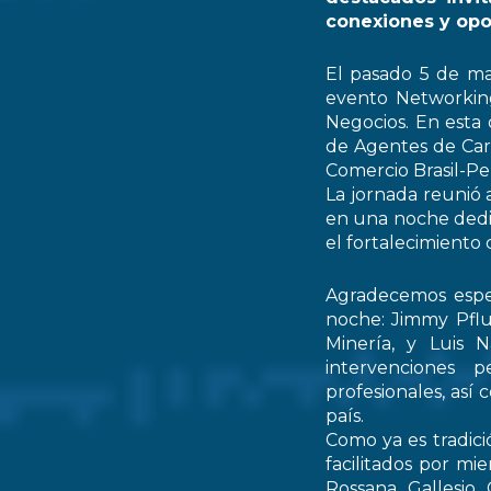
conexiones y opo
El pasado 5 de ma
evento Networking
Negocios. En esta 
de Agentes de Car
Comercio Brasil-
La jornada reunió 
en una noche dedic
el fortalecimiento 
Agradecemos espec
noche: Jimmy Pflu
Minería, y Luis 
intervenciones 
profesionales, así
país.
Como ya es tradici
facilitados por mi
Rossana Gallesio