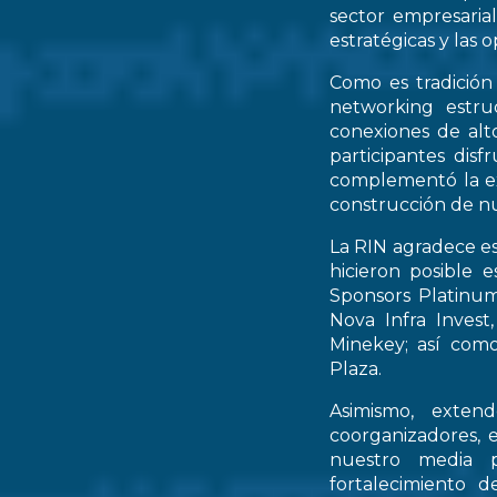
sector empresarial
estratégicas y las 
Como es tradición
networking estruc
conexiones de alto
participantes dis
complementó la ex
construcción de nu
La RIN agradece es
hicieron posible 
Sponsors Platinum
Nova Infra Inves
Minekey; así como
Plaza.
Asimismo, extend
coorganizadores, 
nuestro media p
fortalecimiento d