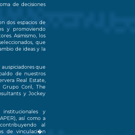
 toma de decisiones
on dos espacios de
ntes y promoviendo
ores. Asimismo, los
seleccionados, que
mbio de ideas y la
y auspiciadores que
spaldo de nuestros
rvera Real Estate,
 Grupo Coril, The
nsultants y Jockey
institucionales y
RAPER), así como a
contribuyendo al
ios de vinculaci�n