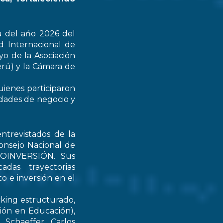
a del ańo 2026 del
d Internacional de
yo de la Asociación
rú) y la Cámara de
uienes participaron
idades de negocio y
ntrevistados de la
onsejo Nacional de
PROINVERSIÓN. Sus
das trayectorias
o e inversión en el
rking estructurado,
tión en Educación),
Schaeffer, Carlos