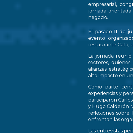
empresarial, cong
jornada orientada
negocio.
El pasado 11 de ju
evento organizad
restaurante Cata, u
La jornada reunió 
sectores, quienes
alianzas estratég
alto impacto en un
Como parte centr
experiencias y per
participaron Carlo
y Hugo Calderón M
reflexiones sobre 
enfrentan las orga
Las entrevistas pe