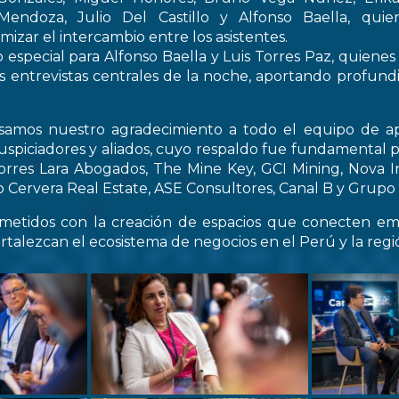
endoza, Julio Del Castillo y Alfonso Baella, quie
izar el intercambio entre los asistentes.
especial para Alfonso Baella y Luis Torres Paz, quienes
s entrevistas centrales de la noche, aportando profun
samos nuestro agradecimiento a todo el equipo de ap
spiciadores y aliados, cuyo respaldo fue fundamental pa
Torres Lara Abogados, The Mine Key, GCI Mining, Nova I
Cervera Real Estate, ASE Consultores, Canal B y Grupo C
etidos con la creación de espacios que conecten emp
rtalezcan el ecosistema de negocios en el Perú y la regi