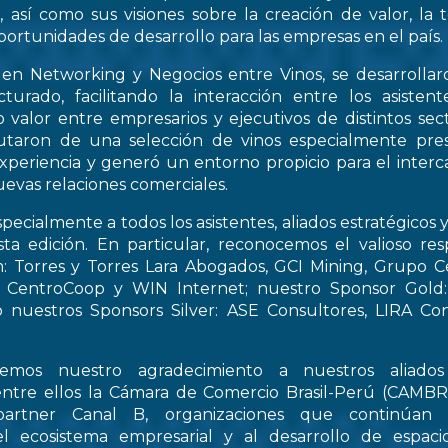
, así como sus visiones sobre la creación de valor, la
oportunidades de desarrollo para las empresas en el país.
 en Networking y Negocios entre Vinos, se desarrollar
turado, facilitando la interacción entre los asiste
 valor entre empresarios y ejecutivos de distintos sect
frutaron de una selección de vinos especialmente pre
periencia y generó un entorno propicio para el interca
evas relaciones comerciales.
pecialmente a todos los asistentes, aliados estratégicos 
esta edición. En particular, reconocemos el valioso re
: Torres y Torres Lara Abogados, GCI Mining, Grupo Ce
t, CentroCoop y WIN Internet; nuestro Sponsor Gold:
 nuestros Sponsors Silver: ASE Consultores, LIRA Co
emos nuestro agradecimiento a nuestros aliados 
entre ellos la Cámara de Comercio Brasil-Perú (CAMB
artner Canal B, organizaciones que continúan 
el ecosistema empresarial y al desarrollo de espac