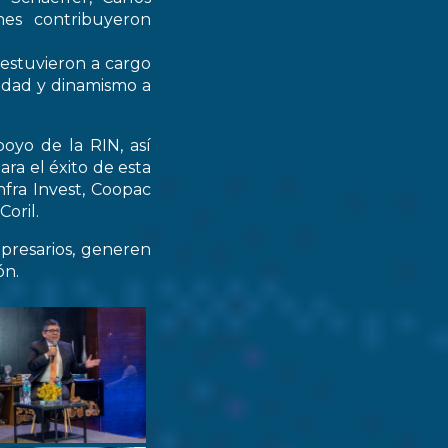
nes contribuyeron
 estuvieron a cargo
didad y dinamismo a
oyo de la RIN, así
ra el éxito de esta
nfra Invest, Coopac
oril.
resarios, generen
ón.