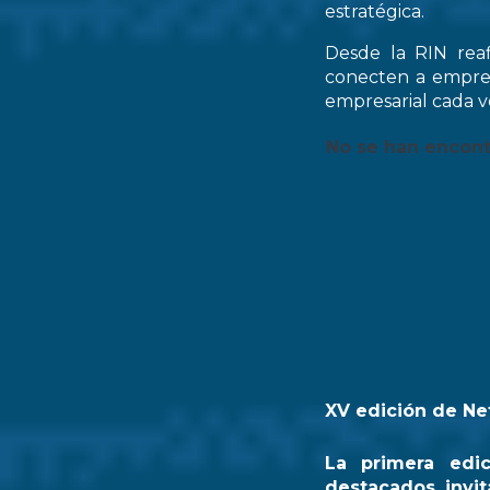
estratégica.
Desde la RIN rea
conecten a empres
empresarial cada ve
No se han encon
XV edición de Ne
La primera edi
destacados invit