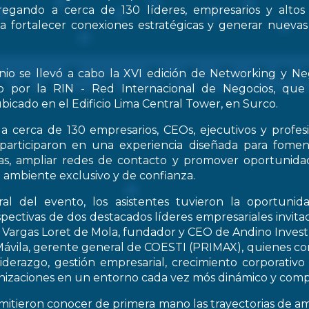
regando a cerca de 130 líderes, empresarios y altos
 a fortalecer conexiones estratégicas y generar nueva
nio se llevó a cabo la XVI edición de Networking y Ne
o por la RIN - Red Internacional de Negocios, que
bicado en el Edificio Lima Central Tower, en Surco.
a cerca de 130 empresarios, CEOs, ejecutivos y profes
 participaron en una experiencia diseñada para fomen
icas, ampliar redes de contacto y promover oportunid
 ambiente exclusivo y de confianza.
al del evento, los asistentes tuvieron la oportunid
spectivas de dos destacados líderes empresariales invitad
s Vargas Loret de Mola, fundador y CEO de Andino Inve
ávila, gerente general de COESTI (PRIMAX), quienes com
liderazgo, gestión empresarial, crecimiento corporativo
nizaciones en un entorno cada vez mós dinámico y compe
rmitieron conocer de primera mano las trayectorias de a