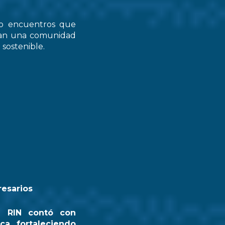
do encuentros que
zcan una comunidad
 sostenible.
resarios
a RIN contó con
ca, fortaleciendo