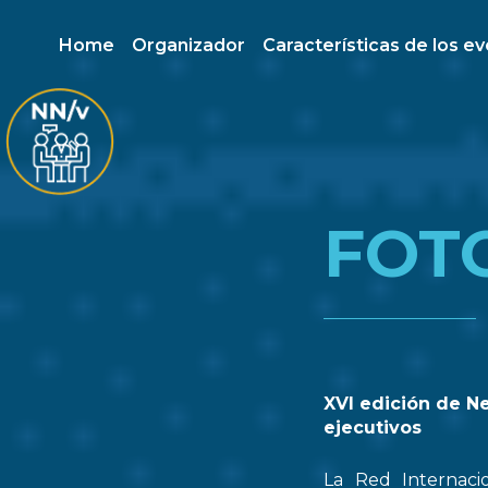
Home
Organizador
Características de los e
FOT
XVI edición de N
ejecutivos
La Red Internaci