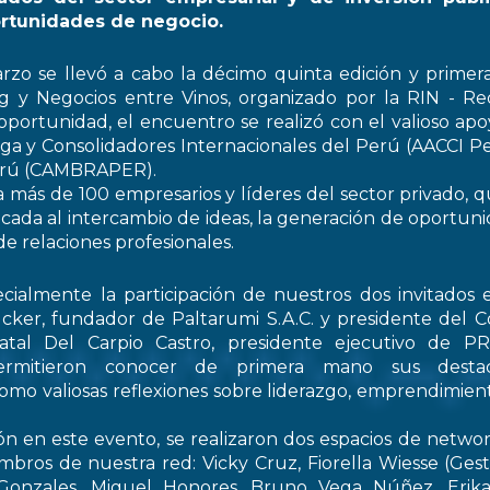
rtunidades de negocio.
rzo se llevó a cabo la décimo quinta edición y primer
 y Negocios entre Vinos, organizado por la RIN - Re
oportunidad, el encuentro se realizó con el valioso apo
ga y Consolidadores Internacionales del Perú (AACCI Pe
Perú (CAMBRAPER).
a más de 100 empresarios y líderes del sector privado, q
ada al intercambio de ideas, la generación de oportun
de relaciones profesionales.
ialmente la participación de nuestros dos invitados e
cker, fundador de Paltarumi S.A.C. y presidente del C
Natal Del Carpio Castro, presidente ejecutivo de 
permitieron conocer de primera mano sus destaca
 como valiosas reflexiones sobre liderazgo, emprendimient
ón en este evento, se realizaron dos espacios de netwo
embros de nuestra red: Vicky Cruz, Fiorella Wiesse (Ges
 Gonzales, Miguel Honores, Bruno Vega Núñez, Erika 