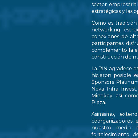
sector empresarial
estratégicas y las 
Como es tradición
networking estruc
conexiones de alto
participantes dis
complementó la ex
construcción de nu
La RIN agradece es
hicieron posible 
Sponsors Platinum
Nova Infra Inves
Minekey; así como
Plaza.
Asimismo, extend
coorganizadores, 
nuestro media p
fortalecimiento d