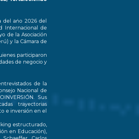
a del ańo 2026 del
d Internacional de
yo de la Asociación
rú) y la Cámara de
uienes participaron
idades de negocio y
ntrevistados de la
onsejo Nacional de
PROINVERSIÓN. Sus
das trayectorias
o e inversión en el
rking estructurado,
tión en Educación),
Schaeffer, Carlos