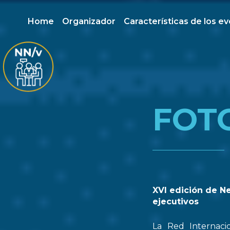
Home
Organizador
Características de los e
FOT
XVI edición de N
ejecutivos
La Red Internaci