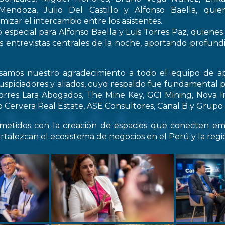
endoza, Julio Del Castillo y Alfonso Baella, quie
izar el intercambio entre los asistentes.
especial para Alfonso Baella y Luis Torres Paz, quienes
s entrevistas centrales de la noche, aportando profun
samos nuestro agradecimiento a todo el equipo de ap
spiciadores y aliados, cuyo respaldo fue fundamental pa
Torres Lara Abogados, The Mine Key, GCI Mining, Nova I
Cervera Real Estate, ASE Consultores, Canal B y Grupo C
etidos con la creación de espacios que conecten emp
rtalezcan el ecosistema de negocios en el Perú y la regi