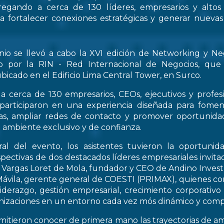
regando a cerca de 130 líderes, empresarios y altos
 a fortalecer conexiones estratégicas y generar nueva
nio se llevó a cabo la XVI edición de Networking y Ne
o por la RIN - Red Internacional de Negocios, que
bicado en el Edificio Lima Central Tower, en Surco.
a cerca de 130 empresarios, CEOs, ejecutivos y profes
 participaron en una experiencia diseñada para fomen
icas, ampliar redes de contacto y promover oportunid
 ambiente exclusivo y de confianza.
al del evento, los asistentes tuvieron la oportunid
spectivas de dos destacados líderes empresariales invitad
s Vargas Loret de Mola, fundador y CEO de Andino Inve
ávila, gerente general de COESTI (PRIMAX), quienes com
liderazgo, gestión empresarial, crecimiento corporativo
nizaciones en un entorno cada vez mós dinámico y compe
rmitieron conocer de primera mano las trayectorias de a