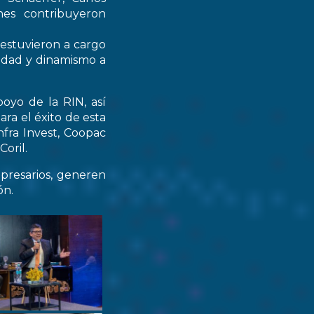
nes contribuyeron
 estuvieron a cargo
didad y dinamismo a
oyo de la RIN, así
ra el éxito de esta
nfra Invest, Coopac
oril.
resarios, generen
ón.