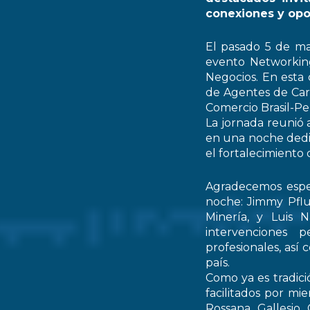
conexiones y opo
El pasado 5 de ma
evento Networking
Negocios. En esta 
de Agentes de Car
Comercio Brasil-
La jornada reunió 
en una noche dedic
el fortalecimiento 
Agradecemos espec
noche: Jimmy Pflu
Minería, y Luis 
intervenciones 
profesionales, así
país.
Como ya es tradici
facilitados por mi
Rossana Gallesio