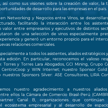
, así como sus visiones sobre la creación de valor, la
oportunidades de desarrollo para las empresas en el país.
 en Networking y Negocios entre Vinos, se desarrollar
turado, facilitando la interacción entre los asiste
 valor entre empresarios y ejecutivos de distintos sect
frutaron de una selección de vinos especialmente pre
periencia y generó un entorno propicio para el interca
evas relaciones comerciales.
pecialmente a todos los asistentes, aliados estratégicos 
esta edición. En particular, reconocemos el valioso re
: Torres y Torres Lara Abogados, GCI Mining, Grupo Ce
t, CentroCoop y WIN Internet; nuestro Sponsor Gold:
 nuestros Sponsors Silver: ASE Consultores, LIRA Co
emos nuestro agradecimiento a nuestros aliados 
entre ellos la Cámara de Comercio Brasil-Perú (CAMB
artner Canal B, organizaciones que continúan 
el ecosistema empresarial y al desarrollo de espac