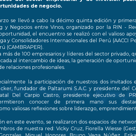
rtunidades de negocio.
rzo se llevó a cabo la décimo quinta edición y primer
 y Negocios entre Vinos, organizado por la RIN - Re
oportunidad, el encuentro se realizó con el valioso apo
ga y Consolidadores Internacionales del Perú (AACCI Pe
Perú (CAMBRAPER).
a más de 100 empresarios y líderes del sector privado, q
ada al intercambio de ideas, la generación de oportun
de relaciones profesionales.
ialmente la participación de nuestros dos invitados e
cker, fundador de Paltarumi S.A.C. y presidente del C
Natal Del Carpio Castro, presidente ejecutivo de 
permitieron conocer de primera mano sus destaca
 como valiosas reflexiones sobre liderazgo, emprendimient
ón en este evento, se realizaron dos espacios de netwo
embros de nuestra red: Vicky Cruz, Fiorella Wiesse (Ges
 Gonzales, Miguel Honores, Bruno Vega Núñez, Erika 