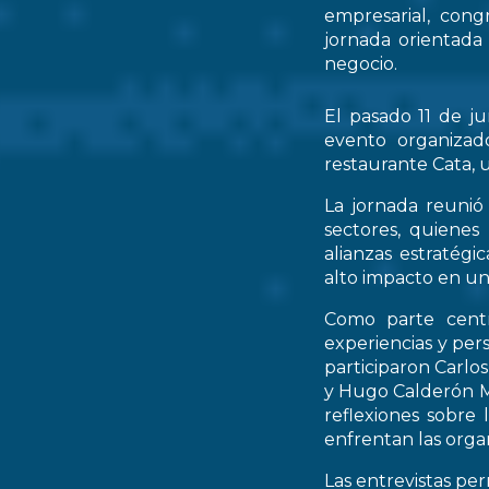
empresarial, cong
jornada orientada
negocio.
El pasado 11 de ju
evento organizad
restaurante Cata, u
La jornada reunió 
sectores, quienes
alianzas estratég
alto impacto en un
Como parte centr
experiencias y per
participaron Carlo
y Hugo Calderón M
reflexiones sobre 
enfrentan las orga
Las entrevistas pe