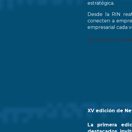
estratégica.
Desde la RIN rea
conecten a empres
empresarial cada ve
No se han encon
XV edición de Ne
La primera edi
destacados invit