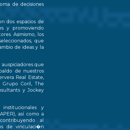
 toma de decisiones
on dos espacios de
ntes y promoviendo
ores. Asimismo, los
seleccionados, que
mbio de ideas y la
y auspiciadores que
spaldo de nuestros
rvera Real Estate,
 Grupo Coril, The
nsultants y Jockey
institucionales y
RAPER), así como a
contribuyendo al
ios de vinculaci�n