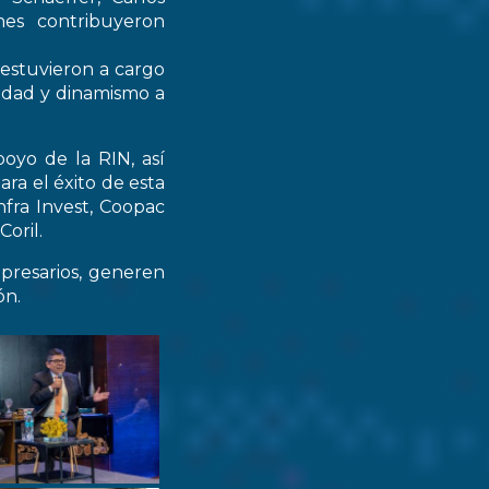
nes contribuyeron
 estuvieron a cargo
didad y dinamismo a
oyo de la RIN, así
ra el éxito de esta
nfra Invest, Coopac
oril.
resarios, generen
ón.