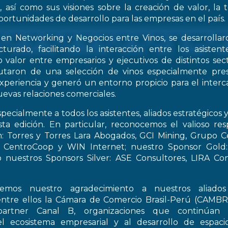
, así como sus visiones sobre la creación de valor, la
oportunidades de desarrollo para las empresas en el país.
 en Networking y Negocios entre Vinos, se desarrollar
turado, facilitando la interacción entre los asiste
 valor entre empresarios y ejecutivos de distintos sect
frutaron de una selección de vinos especialmente pre
periencia y generó un entorno propicio para el interca
evas relaciones comerciales.
pecialmente a todos los asistentes, aliados estratégicos 
esta edición. En particular, reconocemos el valioso re
: Torres y Torres Lara Abogados, GCI Mining, Grupo Ce
t, CentroCoop y WIN Internet; nuestro Sponsor Gold:
 nuestros Sponsors Silver: ASE Consultores, LIRA Co
emos nuestro agradecimiento a nuestros aliados 
entre ellos la Cámara de Comercio Brasil-Perú (CAMB
artner Canal B, organizaciones que continúan 
el ecosistema empresarial y al desarrollo de espac