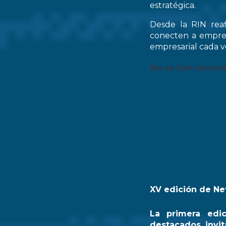
estratégica.
Desde la RIN rea
conecten a empres
empresarial cada ve
No se han encon
XV edición de Ne
La primera edi
destacados invit