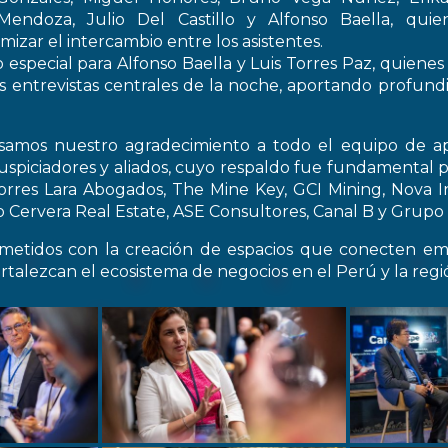
endoza, Julio Del Castillo y Alfonso Baella, quie
izar el intercambio entre los asistentes.
especial para Alfonso Baella y Luis Torres Paz, quienes
s entrevistas centrales de la noche, aportando profun
samos nuestro agradecimiento a todo el equipo de ap
spiciadores y aliados, cuyo respaldo fue fundamental pa
Torres Lara Abogados, The Mine Key, GCI Mining, Nova I
Cervera Real Estate, ASE Consultores, Canal B y Grupo C
etidos con la creación de espacios que conecten emp
rtalezcan el ecosistema de negocios en el Perú y la regi