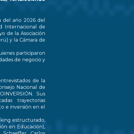
a del ańo 2026 del
d Internacional de
yo de la Asociación
rú) y la Cámara de
uienes participaron
idades de negocio y
ntrevistados de la
onsejo Nacional de
PROINVERSIÓN. Sus
das trayectorias
o e inversión en el
rking estructurado,
tión en Educación),
Schaeffer, Carlos