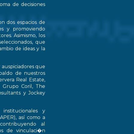
 toma de decisiones
on dos espacios de
ntes y promoviendo
ores. Asimismo, los
seleccionados, que
mbio de ideas y la
y auspiciadores que
spaldo de nuestros
rvera Real Estate,
 Grupo Coril, The
nsultants y Jockey
institucionales y
RAPER), así como a
contribuyendo al
ios de vinculaci�n