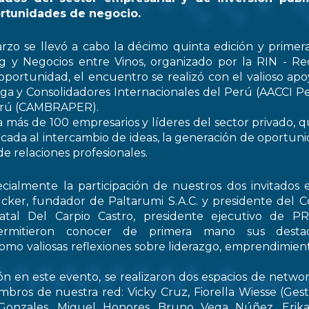
rtunidades de negocio.
rzo se llevó a cabo la décimo quinta edición y primer
 y Negocios entre Vinos, organizado por la RIN - Re
oportunidad, el encuentro se realizó con el valioso apo
ga y Consolidadores Internacionales del Perú (AACCI Pe
Perú (CAMBRAPER).
a más de 100 empresarios y líderes del sector privado, q
ada al intercambio de ideas, la generación de oportun
de relaciones profesionales.
ialmente la participación de nuestros dos invitados e
cker, fundador de Paltarumi S.A.C. y presidente del C
Natal Del Carpio Castro, presidente ejecutivo de 
permitieron conocer de primera mano sus destaca
 como valiosas reflexiones sobre liderazgo, emprendimient
ón en este evento, se realizaron dos espacios de netwo
embros de nuestra red: Vicky Cruz, Fiorella Wiesse (Ges
 Gonzales, Miguel Honores, Bruno Vega Núñez, Erika 