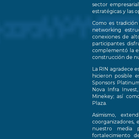
sector empresarial
estratégicas y las 
Como es tradición
networking estruc
conexiones de alto
participantes dis
complementó la ex
construcción de nu
La RIN agradece es
hicieron posible 
Sponsors Platinum
Nova Infra Inves
Minekey; así como
Plaza.
Asimismo, extend
coorganizadores, 
nuestro media p
fortalecimiento d