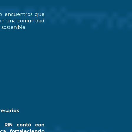
do encuentros que
zcan una comunidad
 sostenible.
resarios
a RIN contó con
ca, fortaleciendo