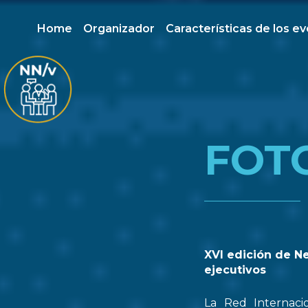
Home
Organizador
Características de los e
FOT
XVI edición de N
ejecutivos
La Red Internaci