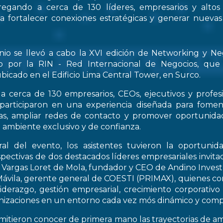
regando a cerca de 130 líderes, empresarios y altos
 a fortalecer conexiones estratégicas y generar nueva
nio se llevó a cabo la XVI edición de Networking y Ne
o por la RIN - Red Internacional de Negocios, que
bicado en el Edificio Lima Central Tower, en Surco.
a cerca de 130 empresarios, CEOs, ejecutivos y profes
 participaron en una experiencia diseñada para fomen
icas, ampliar redes de contacto y promover oportunid
 ambiente exclusivo y de confianza.
al del evento, los asistentes tuvieron la oportunid
spectivas de dos destacados líderes empresariales invitad
s Vargas Loret de Mola, fundador y CEO de Andino Inve
ávila, gerente general de COESTI (PRIMAX), quienes com
liderazgo, gestión empresarial, crecimiento corporativo
nizaciones en un entorno cada vez mós dinámico y compe
rmitieron conocer de primera mano las trayectorias de a