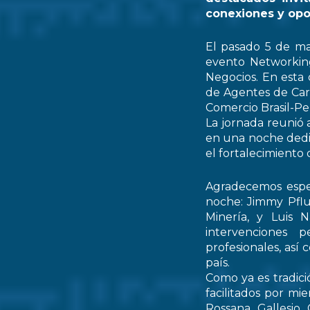
conexiones y opo
El pasado 5 de ma
evento Networking
Negocios. En esta 
de Agentes de Car
Comercio Brasil-
La jornada reunió 
en una noche dedic
el fortalecimiento 
Agradecemos espec
noche: Jimmy Pflu
Minería, y Luis 
intervenciones 
profesionales, así
país.
Como ya es tradici
facilitados por mi
Rossana Gallesio