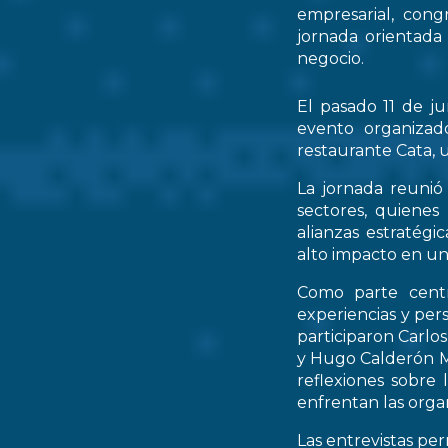
empresarial, cong
jornada orientada
negocio.
El pasado 11 de ju
evento organizad
restaurante Cata, u
La jornada reunió 
sectores, quienes
alianzas estratég
alto impacto en un
Como parte centr
experiencias y per
participaron Carlo
y Hugo Calderón M
reflexiones sobre 
enfrentan las orga
Las entrevistas pe