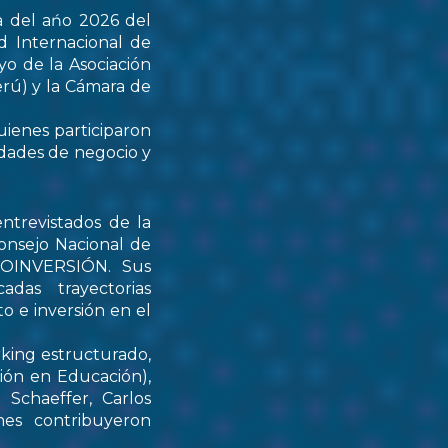
a del ańo 2026 del
d Internacional de
yo de la Asociación
rú) y la Cámara de
uienes participaron
idades de negocio y
ntrevistados de la
onsejo Nacional de
PROINVERSIÓN. Sus
das trayectorias
o e inversión en el
rking estructurado,
tión en Educación),
Schaeffer, Carlos
nes contribuyeron