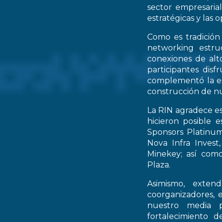
sector empresarial
estratégicas y las 
Como es tradición
networking estruc
conexiones de alto
participantes dis
complementó la ex
construcción de nu
La RIN agradece es
hicieron posible 
Sponsors Platinum
Nova Infra Inves
Minekey; así como
Plaza.
Asimismo, extend
coorganizadores, 
nuestro media p
fortalecimiento d