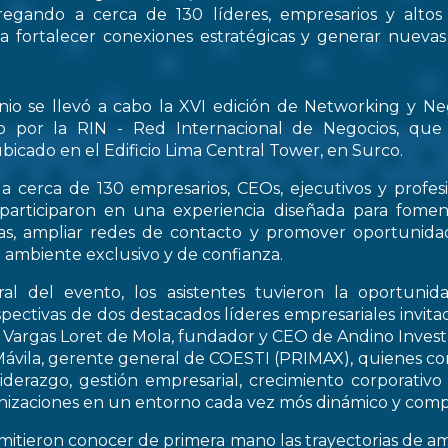
regando a cerca de 130 líderes, empresarios y altos
 a fortalecer conexiones estratégicas y generar nueva
nio se llevó a cabo la XVI edición de Networking y Ne
o por la RIN - Red Internacional de Negocios, que
bicado en el Edificio Lima Central Tower, en Surco.
a cerca de 130 empresarios, CEOs, ejecutivos y profes
 participaron en una experiencia diseñada para fomen
icas, ampliar redes de contacto y promover oportunid
 ambiente exclusivo y de confianza.
al del evento, los asistentes tuvieron la oportunid
spectivas de dos destacados líderes empresariales invitad
s Vargas Loret de Mola, fundador y CEO de Andino Inve
ávila, gerente general de COESTI (PRIMAX), quienes com
liderazgo, gestión empresarial, crecimiento corporativo
nizaciones en un entorno cada vez mós dinámico y compe
rmitieron conocer de primera mano las trayectorias de a