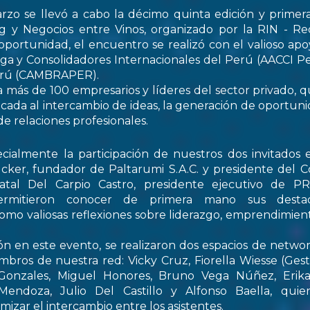
rzo se llevó a cabo la décimo quinta edición y primer
 y Negocios entre Vinos, organizado por la RIN - Re
oportunidad, el encuentro se realizó con el valioso apo
ga y Consolidadores Internacionales del Perú (AACCI Pe
Perú (CAMBRAPER).
a más de 100 empresarios y líderes del sector privado, q
ada al intercambio de ideas, la generación de oportun
de relaciones profesionales.
ialmente la participación de nuestros dos invitados e
cker, fundador de Paltarumi S.A.C. y presidente del C
Natal Del Carpio Castro, presidente ejecutivo de 
permitieron conocer de primera mano sus destaca
 como valiosas reflexiones sobre liderazgo, emprendimient
ón en este evento, se realizaron dos espacios de netwo
embros de nuestra red: Vicky Cruz, Fiorella Wiesse (Ges
 Gonzales, Miguel Honores, Bruno Vega Núñez, Erika 
endoza, Julio Del Castillo y Alfonso Baella, quie
izar el intercambio entre los asistentes.