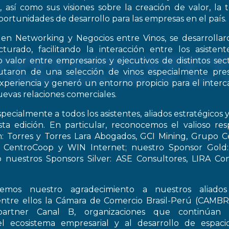
, así como sus visiones sobre la creación de valor, la
oportunidades de desarrollo para las empresas en el país.
 en Networking y Negocios entre Vinos, se desarrollar
turado, facilitando la interacción entre los asiste
 valor entre empresarios y ejecutivos de distintos sect
frutaron de una selección de vinos especialmente pre
periencia y generó un entorno propicio para el interca
evas relaciones comerciales.
pecialmente a todos los asistentes, aliados estratégicos 
esta edición. En particular, reconocemos el valioso re
: Torres y Torres Lara Abogados, GCI Mining, Grupo Ce
t, CentroCoop y WIN Internet; nuestro Sponsor Gold:
 nuestros Sponsors Silver: ASE Consultores, LIRA Co
emos nuestro agradecimiento a nuestros aliados 
entre ellos la Cámara de Comercio Brasil-Perú (CAMB
artner Canal B, organizaciones que continúan 
el ecosistema empresarial y al desarrollo de espac