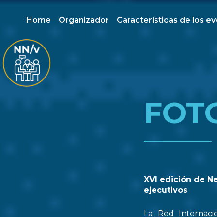
Home
Organizador
Características de los e
FOT
XVI edición de N
ejecutivos
La Red Internaci