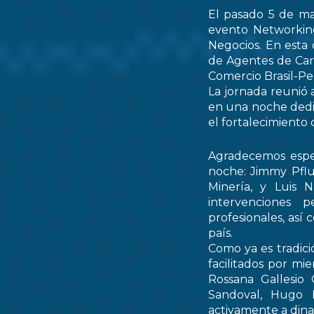
El pasado 5 de ma
evento Networking
Negocios. En esta 
de Agentes de Car
Comercio Brasil-
La jornada reunió 
en una noche dedic
el fortalecimiento 
Agradecemos espec
noche: Jimmy Pflu
Minería, y Luis 
intervenciones 
profesionales, así
país.
Como ya es tradici
facilitados por mi
Rossana Gallesio
Sandoval, Hugo M
activamente a dinam