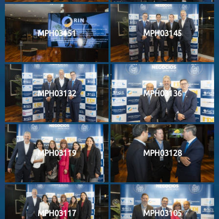
MPH03151
MPH03145
MPH03132
MPH03136
MPH03119
MPH03128
MPH03117
MPH03105