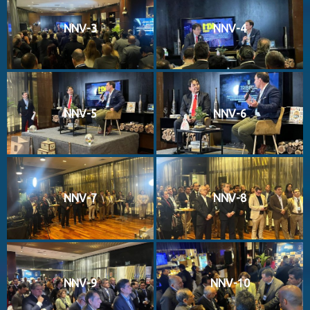
NNV-3
NNV-4
NNV-5
NNV-6
NNV-7
NNV-8
NNV-9
NNV-10