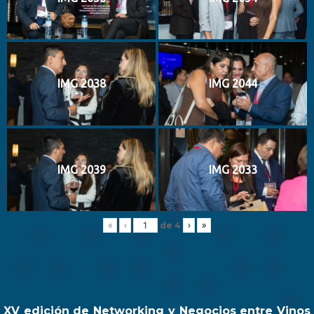
IMG 2038
IMG 2044
IMG 2039
IMG 2033
de
4
«
‹
›
»
XV edición de Networking y Negocios entre Vinos