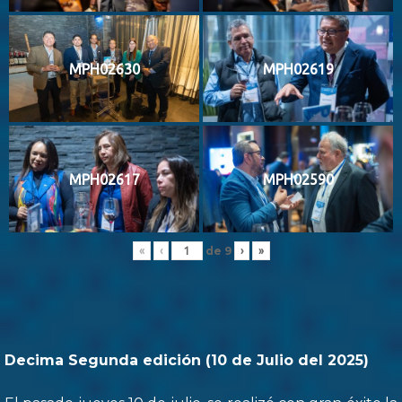
MPH02630
MPH02619
MPH02617
MPH02590
de
9
«
‹
›
»
Decima Segunda edición (10 de Julio del 2025)