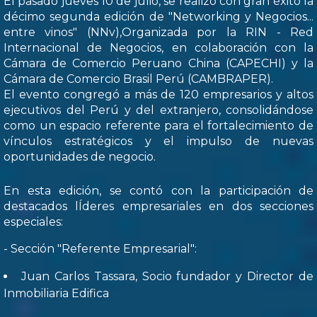
El pasado jueves 10 de julio, se realizó con gran éxito la
décimo segunda edición de "Networking y Negocios...
entre vinos" (NNv),Organizada por la RIN - Red
Internacional de Negocios, en colaboración con la
Cámara de Comercio Peruano China (CAPECHI) y la
Cámara de Comercio Brasil Perú (CAMBRAPER).
El evento congregó a más de 120 empresarios y altos
ejecutivos del Perú y del extranjero, consolidándose
como un espacio referente para el fortalecimiento de
vínculos estratégicos y el impulso de nuevas
oportunidades de negocio.
En esta edición, se contó con la participación de
destacados lÍderes empresariales en dos secciones
especiales:
- Sección "Referente Empresarial":
Juan Carlos Tassara, Socio fundador y Director de
Inmobiliaria Edifica