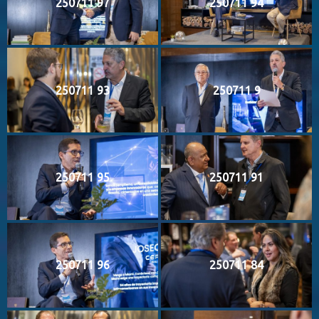
250711 97
250711 94
250711 93
250711 9
250711 95
250711 91
250711 96
250711 84