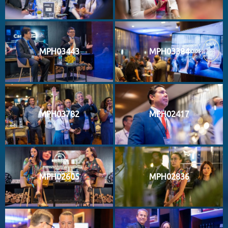
MPH03443
MPH03384
MPH03782
MPH02417
MPH02605
MPH02836