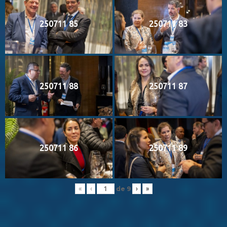
250711 85
250711 83
250711 88
250711 87
250711 86
250711 89
de
9
«
‹
›
»