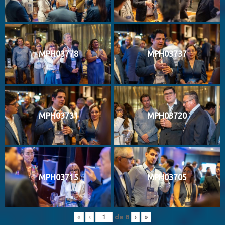
MPH03778
MPH03737
MPH03731
MPH03720
MPH03715
MPH03705
de
8
«
‹
›
»