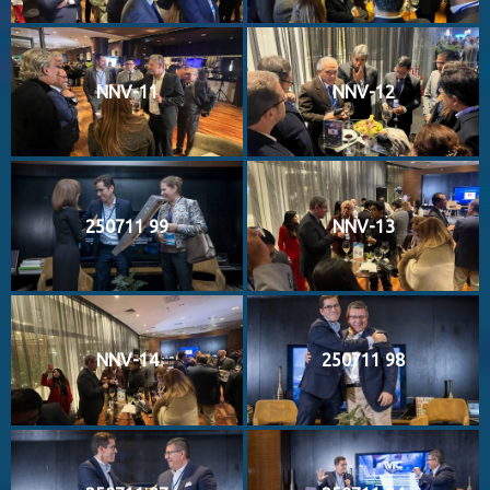
NNV-11
NNV-12
250711 99
NNV-13
NNV-14
250711 98