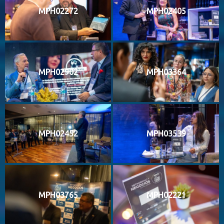
MPH02272
MPH02405
MPH02902
MPH03364
MPH02452
MPH03539
MPH03765
MPH02221