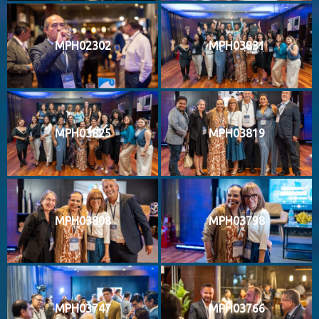
MPH02302
MPH03831
MPH03825
MPH03819
MPH03808
MPH03798
MPH03747
MPH03766