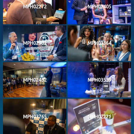
MPH02272
MPH02405
MPH02902
MPH03364
MPH02452
MPH03539
MPH03765
MPH02221