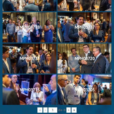
MPH03778
MPH03737
MPH03731
MPH03720
MPH03715
MPH03705
de
8
«
‹
›
»