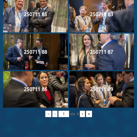
250711 85
250711 83
250711 88
250711 87
250711 86
250711 89
de
9
«
‹
›
»