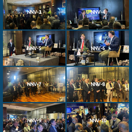
NNV-3
NNV-4
NNV-5
NNV-6
NNV-7
NNV-8
NNV-9
NNV-10