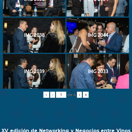
IMG 2038
IMG 2044
IMG 2039
IMG 2033
de
4
«
‹
›
»
XV edición de Networking y Negocios entre Vinos