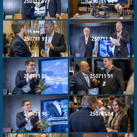
250711 97
250711 94
250711 93
250711 9
250711 95
250711 91
250711 96
250711 84