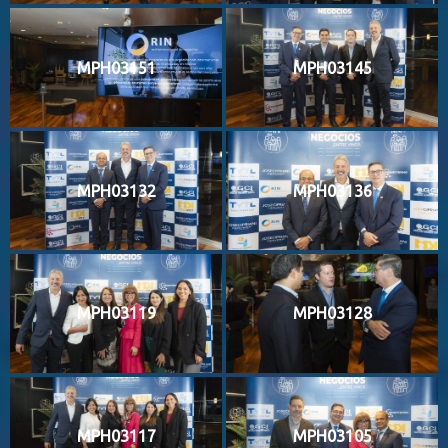
MPH03151
MPH03145
MPH03132
MPH03136
MPH03119
MPH03128
MPH03117
MPH03105