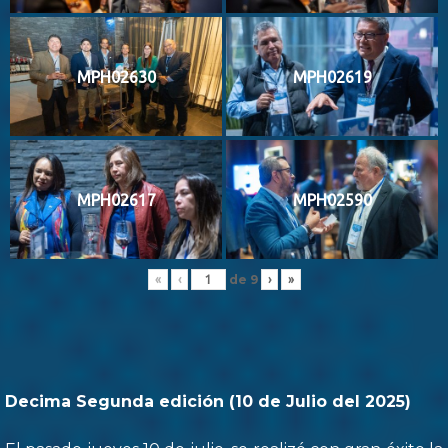
MPH02630
MPH02619
MPH02617
MPH02590
de
9
«
‹
›
»
Decima Segunda edición (10 de Julio del 2025)