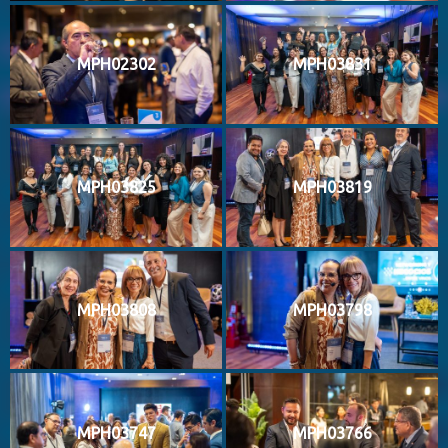
MPH02302
MPH03831
MPH03825
MPH03819
MPH03808
MPH03798
MPH03747
MPH03766