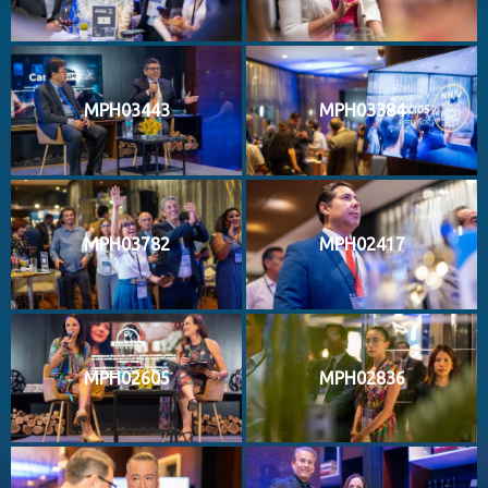
MPH03443
MPH03384
MPH03782
MPH02417
MPH02605
MPH02836