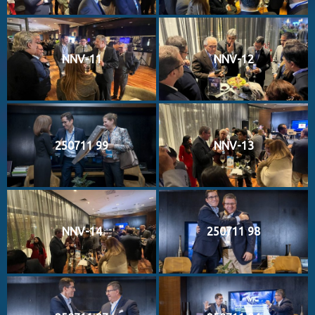
NNV-11
NNV-12
250711 99
NNV-13
NNV-14
250711 98