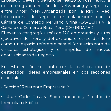
El pasado jueves 10 de julio, se realizó con gran éxito la
décimo segunda edición de "Networking y Negocios...
entre vinos" (NNv),Organizada por la RIN - Red
Internacional de Negocios, en colaboración con la
Cámara de Comercio Peruano China (CAPECHI) y la
Cámara de Comercio Brasil Perú (CAMBRAPER).
El evento congregó a más de 120 empresarios y altos
ejecutivos del Perú y del extranjero, consolidándose
como un espacio referente para el fortalecimiento de
vínculos estratégicos y el impulso de nuevas
oportunidades de negocio.
En esta edición, se contó con la participación de
destacados lÍderes empresariales en dos secciones
especiales:
- Sección "Referente Empresarial":
Juan Carlos Tassara, Socio fundador y Director de
Inmobiliaria Edifica