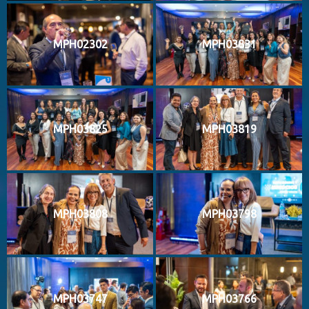
MPH02302
MPH03831
MPH03825
MPH03819
MPH03808
MPH03798
MPH03747
MPH03766