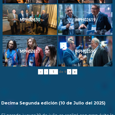
MPH02630
MPH02619
MPH02617
MPH02590
de
9
«
‹
›
»
Decima Segunda edición (10 de Julio del 2025)