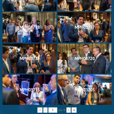
MPH03778
MPH03737
MPH03731
MPH03720
MPH03715
MPH03705
de
8
«
‹
›
»