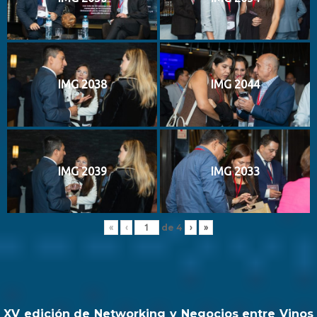
IMG 2038
IMG 2044
IMG 2039
IMG 2033
de
4
«
‹
›
»
XV edición de Networking y Negocios entre Vinos