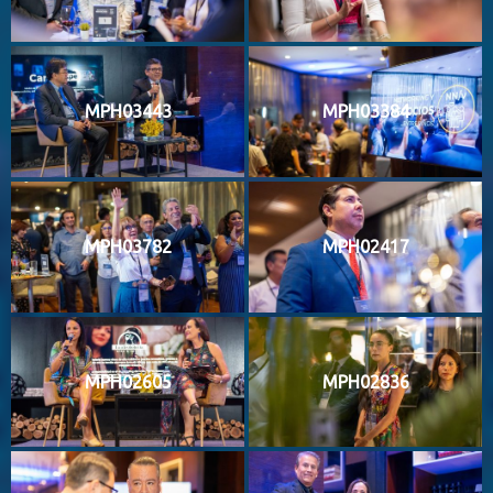
MPH03443
MPH03384
MPH03782
MPH02417
MPH02605
MPH02836