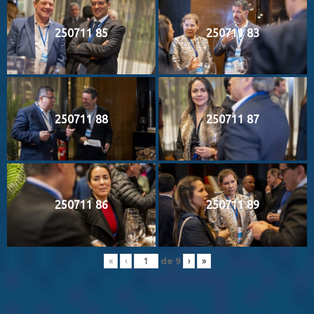
250711 85
250711 83
250711 88
250711 87
250711 86
250711 89
de
9
«
‹
›
»