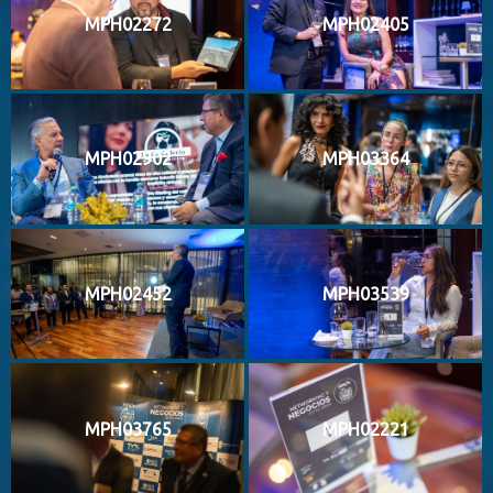
MPH02272
MPH02405
MPH02902
MPH03364
MPH02452
MPH03539
MPH03765
MPH02221