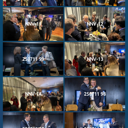
NNV-11
NNV-12
250711 99
NNV-13
NNV-14
250711 98