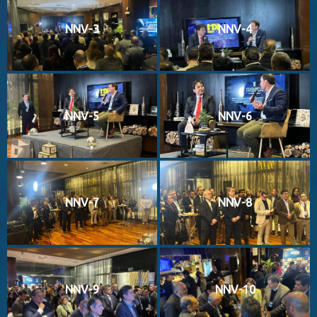
NNV-3
NNV-4
NNV-5
NNV-6
NNV-7
NNV-8
NNV-9
NNV-10