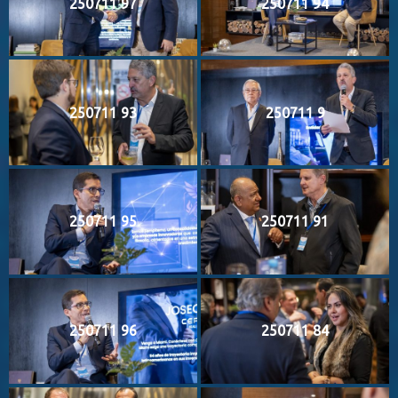
250711 97
250711 94
250711 93
250711 9
250711 95
250711 91
250711 96
250711 84