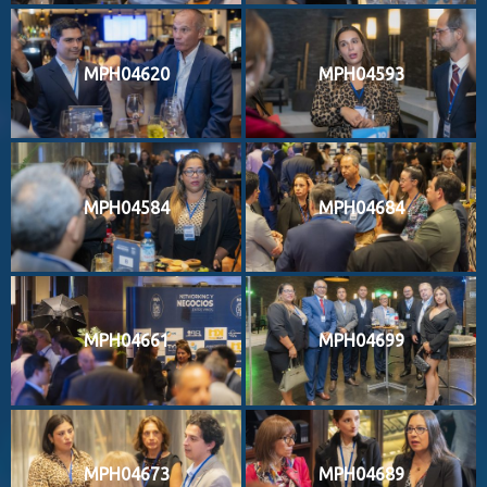
MPH04620
MPH04593
MPH04584
MPH04684
MPH04661
MPH04699
MPH04673
MPH04689