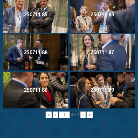
250711 85
250711 83
250711 88
250711 87
250711 86
250711 89
de
9
«
‹
›
»