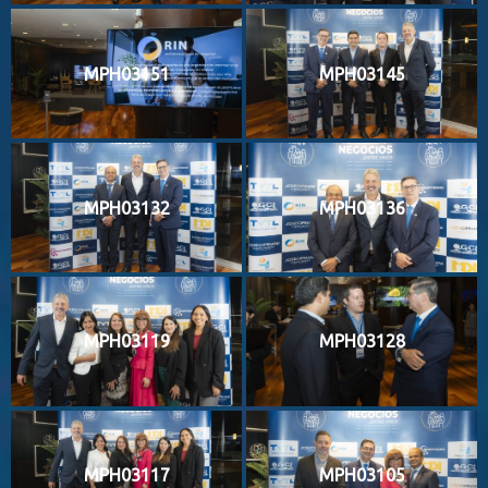
MPH03151
MPH03145
MPH03132
MPH03136
MPH03119
MPH03128
MPH03117
MPH03105