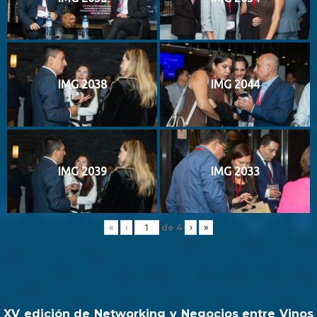
IMG 2038
IMG 2044
IMG 2039
IMG 2033
de
4
«
‹
›
»
XV edición de Networking y Negocios entre Vinos