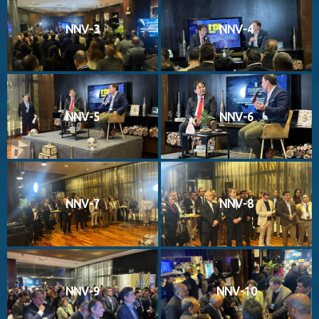
NNV-3
NNV-4
NNV-5
NNV-6
NNV-7
NNV-8
NNV-9
NNV-10