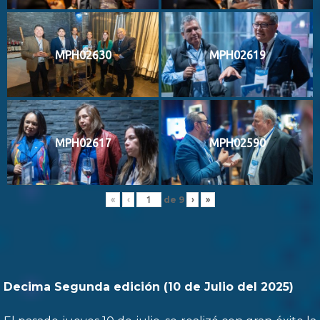
MPH02630
MPH02619
MPH02617
MPH02590
de
9
«
‹
›
»
Decima Segunda edición (10 de Julio del 2025)