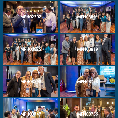
MPH02302
MPH03831
MPH03825
MPH03819
MPH03808
MPH03798
MPH03747
MPH03766