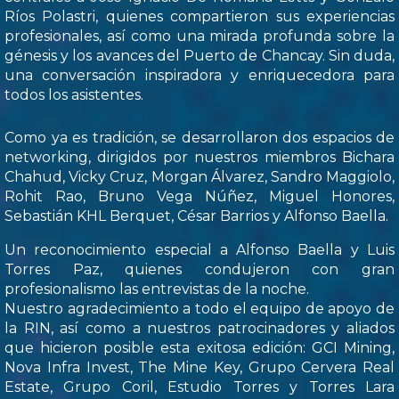
Ríos Polastri, quienes compartieron sus experiencias
profesionales, así como una mirada profunda sobre la
génesis y los avances del Puerto de Chancay. Sin duda,
una conversación inspiradora y enriquecedora para
todos los asistentes.
Como ya es tradición, se desarrollaron dos espacios de
networking, dirigidos por nuestros miembros Bichara
Chahud, Vicky Cruz, Morgan Álvarez, Sandro Maggiolo,
Rohit Rao, Bruno Vega Núñez, Miguel Honores,
Sebastián KHL Berquet, César Barrios y Alfonso Baella.
Un reconocimiento especial a Alfonso Baella y Luis
Torres Paz, quienes condujeron con gran
profesionalismo las entrevistas de la noche.
Nuestro agradecimiento a todo el equipo de apoyo de
la RIN, así como a nuestros patrocinadores y aliados
que hicieron posible esta exitosa edición: GCI Mining,
Nova Infra Invest, The Mine Key, Grupo Cervera Real
Estate, Grupo Coril, Estudio Torres y Torres Lara