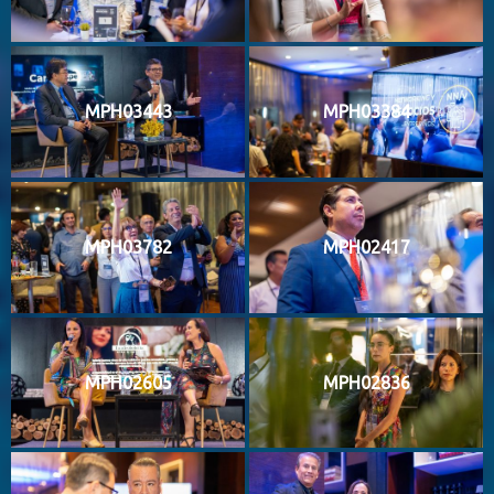
MPH03443
MPH03384
MPH03782
MPH02417
MPH02605
MPH02836