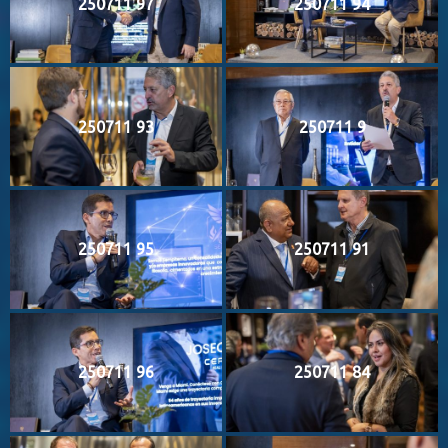
250711 97
250711 94
250711 93
250711 9
250711 95
250711 91
250711 96
250711 84