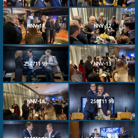
NNV-11
NNV-12
250711 99
NNV-13
NNV-14
250711 98