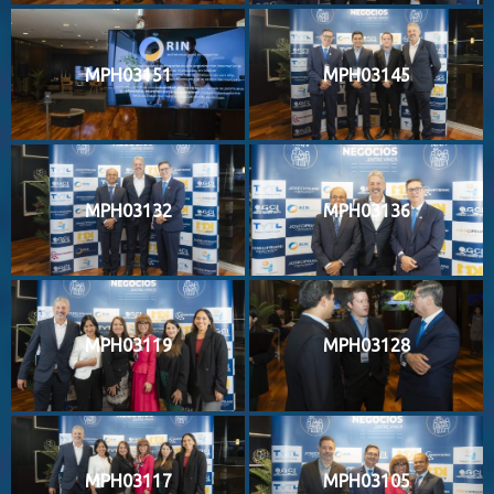
MPH03151
MPH03145
MPH03132
MPH03136
MPH03119
MPH03128
MPH03117
MPH03105