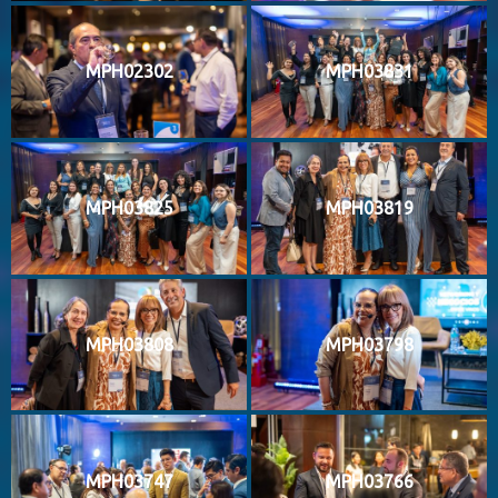
MPH02302
MPH03831
MPH03825
MPH03819
MPH03808
MPH03798
MPH03747
MPH03766