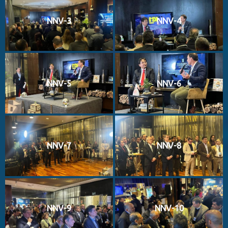
NNV-3
NNV-4
NNV-5
NNV-6
NNV-7
NNV-8
NNV-9
NNV-10