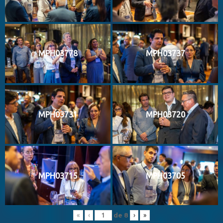
MPH03778
MPH03737
MPH03731
MPH03720
MPH03715
MPH03705
de
8
«
‹
›
»