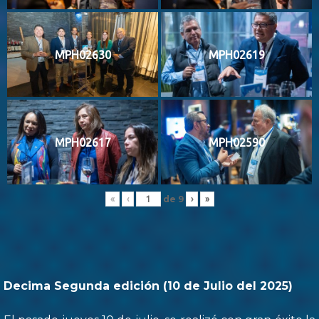
MPH02630
MPH02619
MPH02617
MPH02590
de
9
«
‹
›
»
Decima Segunda edición (10 de Julio del 2025)