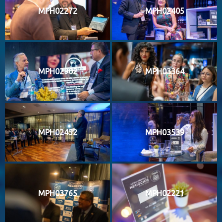
MPH02272
MPH02405
MPH02902
MPH03364
MPH02452
MPH03539
MPH03765
MPH02221