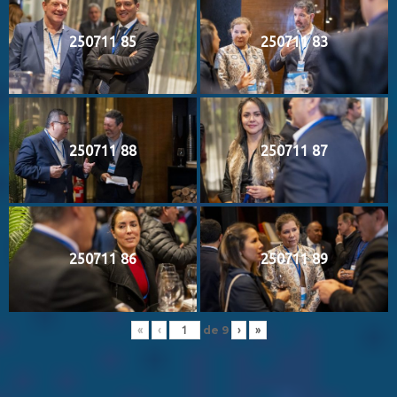
250711 85
250711 83
250711 88
250711 87
250711 86
250711 89
de
9
«
‹
›
»