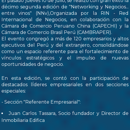
El pasado jueves 10 de julio, se realizó con gran éxito la
décimo segunda edición de "Networking y Negocios...
entre vinos" (NNv),Organizada por la RIN - Red
Internacional de Negocios, en colaboración con la
Cámara de Comercio Peruano China (CAPECHI) y la
Cámara de Comercio Brasil Perú (CAMBRAPER).
El evento congregó a más de 120 empresarios y altos
ejecutivos del Perú y del extranjero, consolidándose
como un espacio referente para el fortalecimiento de
vínculos estratégicos y el impulso de nuevas
oportunidades de negocio.
En esta edición, se contó con la participación de
destacados lÍderes empresariales en dos secciones
especiales:
- Sección "Referente Empresarial":
Juan Carlos Tassara, Socio fundador y Director de
Inmobiliaria Edifica