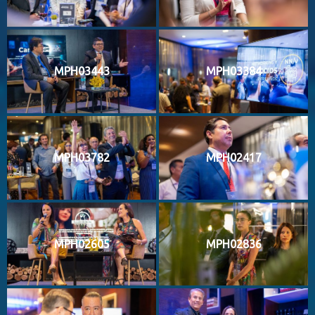
MPH03443
MPH03384
MPH03782
MPH02417
MPH02605
MPH02836