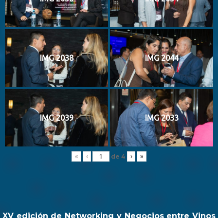
IMG 2038
IMG 2044
IMG 2039
IMG 2033
de
4
«
‹
›
»
XV edición de Networking y Negocios entre Vinos