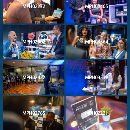
MPH02272
MPH02405
MPH02902
MPH03364
MPH02452
MPH03539
MPH03765
MPH02221