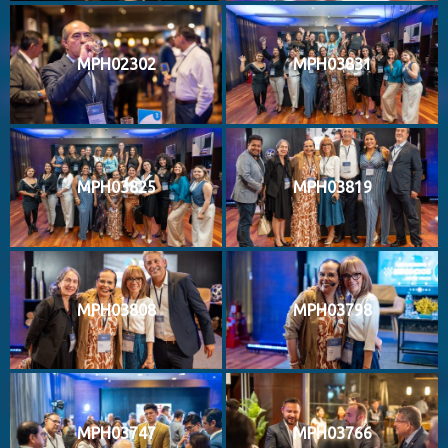
MPH02302
MPH03831
MPH03825
MPH03819
MPH03808
MPH03798
MPH03747
MPH03766