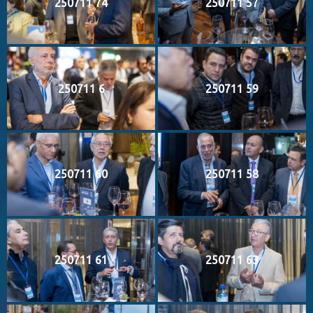
250711 74
250711 57
250711 6
250711 59
250711 60
250711 58
250711 61
250711 63