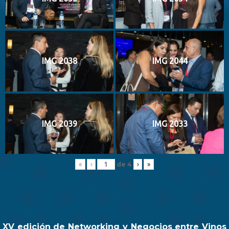
IMG 2038
IMG 2044
IMG 2039
IMG 2033
de
4
«
‹
›
»
XV edición de Networking y Negocios entre Vinos