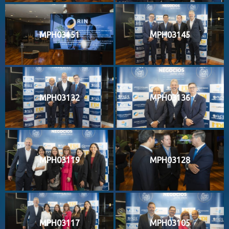
MPH03151
MPH03145
MPH03132
MPH03136
MPH03119
MPH03128
MPH03117
MPH03105