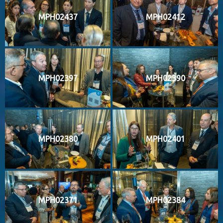
MPH02437
MPH02412
MPH02397
MPH02390
MPH02380
MPH02401
MPH02371
MPH02384