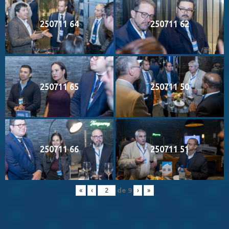
250711 64
250711 62
250711 65
250711 50
250711 66
250711 51
de
9
«
‹
›
»