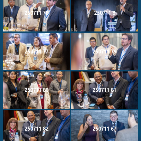
250711 78
250711 8
250711 77
250711 79
250711 80
250711 81
250711 82
250711 67