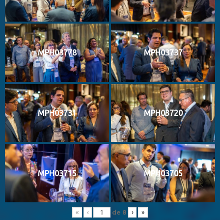
MPH03778
MPH03737
MPH03731
MPH03720
MPH03715
MPH03705
de
8
«
‹
›
»