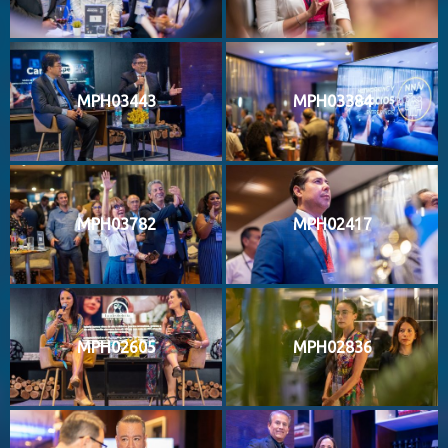
MPH03443
MPH03384
MPH03782
MPH02417
MPH02605
MPH02836