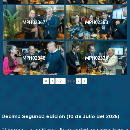
MPH02367
MPH02363
MPH02348
MPH02336
de
9
«
‹
›
»
Decima Segunda edición (10 de Julio del 2025)