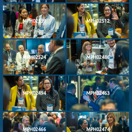
MPH02539
MPH02512
MPH02524
MPH02486
MPH02494
MPH02463
MPH02466
MPH02474