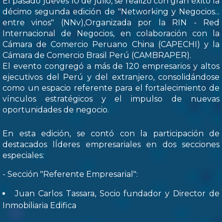
El pasado jueves 10 de julio, se realizó con gran éxito la
décimo segunda edición de "Networking y Negocios...
entre vinos" (NNv),Organizada por la RIN - Red
Internacional de Negocios, en colaboración con la
Cámara de Comercio Peruano China (CAPECHI) y la
Cámara de Comercio Brasil Perú (CAMBRAPER).
El evento congregó a más de 120 empresarios y altos
ejecutivos del Perú y del extranjero, consolidándose
como un espacio referente para el fortalecimiento de
vínculos estratégicos y el impulso de nuevas
oportunidades de negocio.
En esta edición, se contó con la participación de
destacados lÍderes empresariales en dos secciones
especiales:
- Sección "Referente Empresarial":
Juan Carlos Tassara, Socio fundador y Director de
Inmobiliaria Edifica