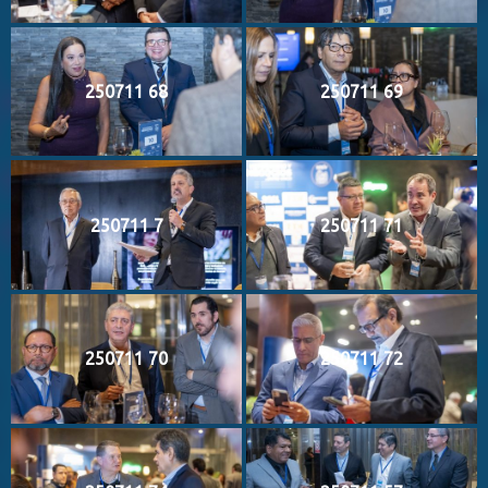
250711 68
250711 69
250711 7
250711 71
250711 70
250711 72