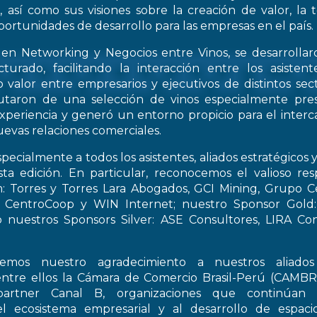
, así como sus visiones sobre la creación de valor, la
oportunidades de desarrollo para las empresas en el país.
 en Networking y Negocios entre Vinos, se desarrollar
turado, facilitando la interacción entre los asiste
 valor entre empresarios y ejecutivos de distintos sect
frutaron de una selección de vinos especialmente pre
periencia y generó un entorno propicio para el interca
evas relaciones comerciales.
pecialmente a todos los asistentes, aliados estratégicos 
esta edición. En particular, reconocemos el valioso re
: Torres y Torres Lara Abogados, GCI Mining, Grupo Ce
t, CentroCoop y WIN Internet; nuestro Sponsor Gold:
 nuestros Sponsors Silver: ASE Consultores, LIRA Co
emos nuestro agradecimiento a nuestros aliados 
entre ellos la Cámara de Comercio Brasil-Perú (CAMB
artner Canal B, organizaciones que continúan 
el ecosistema empresarial y al desarrollo de espac