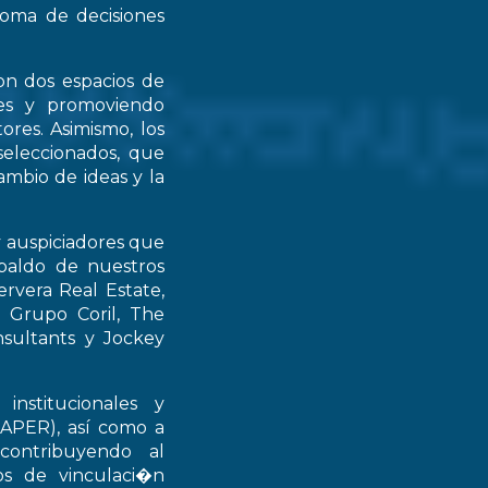
 toma de decisiones
on dos espacios de
ntes y promoviendo
ores. Asimismo, los
seleccionados, que
mbio de ideas y la
y auspiciadores que
spaldo de nuestros
rvera Real Estate,
 Grupo Coril, The
nsultants y Jockey
institucionales y
RAPER), así como a
contribuyendo al
ios de vinculaci�n