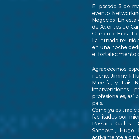
El pasado 5 de ma
evento Networking
Negocios. En esta 
de Agentes de Car
Comercio Brasil-
La jornada reunió 
en una noche dedic
el fortalecimiento 
Agradecemos espec
noche: Jimmy Pflu
Minería, y Luis 
intervenciones 
profesionales, así
país.
Como ya es tradici
facilitados por mi
Rossana Gallesio
Sandoval, Hugo M
activamente a dinam