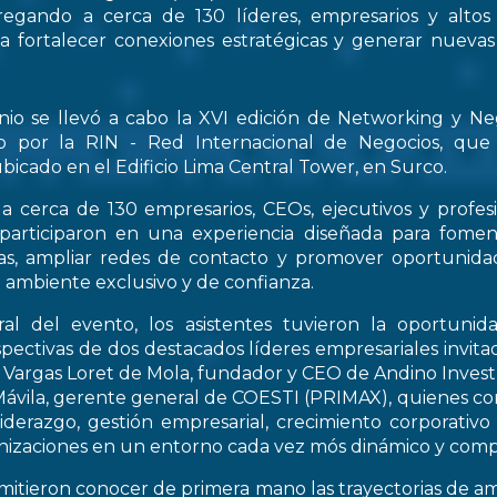
regando a cerca de 130 líderes, empresarios y altos
 a fortalecer conexiones estratégicas y generar nueva
nio se llevó a cabo la XVI edición de Networking y Ne
o por la RIN - Red Internacional de Negocios, que
bicado en el Edificio Lima Central Tower, en Surco.
a cerca de 130 empresarios, CEOs, ejecutivos y profes
 participaron en una experiencia diseñada para fomen
icas, ampliar redes de contacto y promover oportunid
 ambiente exclusivo y de confianza.
al del evento, los asistentes tuvieron la oportunid
spectivas de dos destacados líderes empresariales invitad
s Vargas Loret de Mola, fundador y CEO de Andino Inve
ávila, gerente general de COESTI (PRIMAX), quienes com
liderazgo, gestión empresarial, crecimiento corporativo
nizaciones en un entorno cada vez mós dinámico y compe
rmitieron conocer de primera mano las trayectorias de a