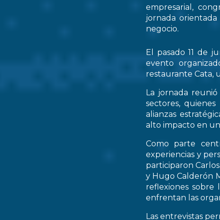
empresarial, cong
jornada orientada
negocio.
El pasado 11 de ju
evento organizad
restaurante Cata, u
La jornada reunió 
sectores, quienes
alianzas estratég
alto impacto en un
Como parte centr
experiencias y per
participaron Carlo
y Hugo Calderón M
reflexiones sobre 
enfrentan las orga
Las entrevistas pe