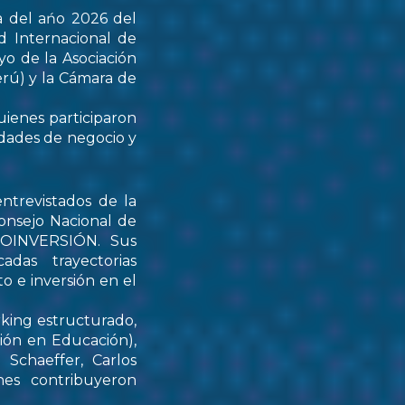
a del ańo 2026 del
d Internacional de
yo de la Asociación
rú) y la Cámara de
uienes participaron
idades de negocio y
ntrevistados de la
onsejo Nacional de
PROINVERSIÓN. Sus
das trayectorias
o e inversión en el
rking estructurado,
tión en Educación),
Schaeffer, Carlos
nes contribuyeron