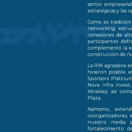
sector empresarial
estratégicas y las 
Como es tradición
networking estruc
conexiones de alto
participantes dis
complementó la ex
construcción de nu
La RIN agradece es
hicieron posible 
Sponsors Platinum
Nova Infra Inves
Minekey; así como
Plaza.
Asimismo, extend
coorganizadores, 
nuestro media p
fortalecimiento d