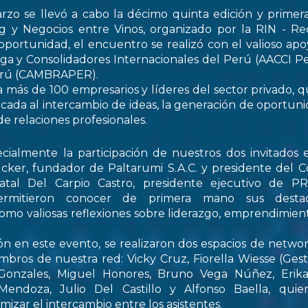
rzo se llevó a cabo la décimo quinta edición y primer
 y Negocios entre Vinos, organizado por la RIN - Re
oportunidad, el encuentro se realizó con el valioso apo
ga y Consolidadores Internacionales del Perú (AACCI Pe
Perú (CAMBRAPER).
a más de 100 empresarios y líderes del sector privado, q
ada al intercambio de ideas, la generación de oportun
de relaciones profesionales.
ialmente la participación de nuestros dos invitados e
cker, fundador de Paltarumi S.A.C. y presidente del C
Natal Del Carpio Castro, presidente ejecutivo de 
permitieron conocer de primera mano sus destaca
 como valiosas reflexiones sobre liderazgo, emprendimient
ón en este evento, se realizaron dos espacios de netwo
embros de nuestra red: Vicky Cruz, Fiorella Wiesse (Ges
 Gonzales, Miguel Honores, Bruno Vega Núñez, Erika 
endoza, Julio Del Castillo y Alfonso Baella, quie
izar el intercambio entre los asistentes.