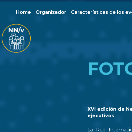
Home
Organizador
Características de los e
FOT
XVI edición de N
ejecutivos
La Red Internaci