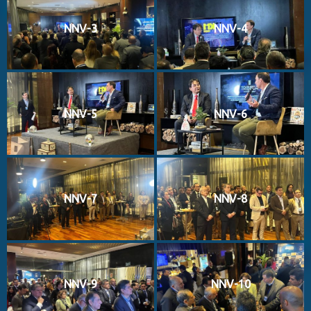
NNV-3
NNV-4
NNV-5
NNV-6
NNV-7
NNV-8
NNV-9
NNV-10