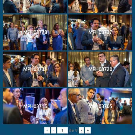
MPH03778
MPH03737
MPH03731
MPH03720
MPH03715
MPH03705
de
8
«
‹
›
»