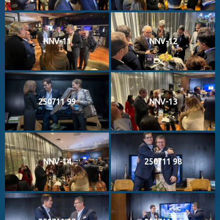
NNV-11
NNV-12
250711 99
NNV-13
NNV-14
250711 98