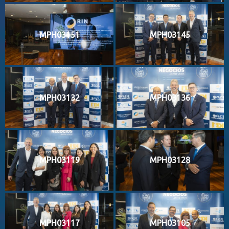
MPH03151
MPH03145
MPH03132
MPH03136
MPH03119
MPH03128
MPH03117
MPH03105