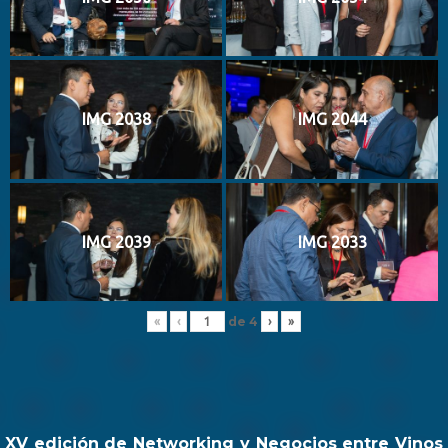
IMG 2038
IMG 2044
IMG 2039
IMG 2033
de
4
«
‹
›
»
XV edición de Networking y Negocios entre Vinos