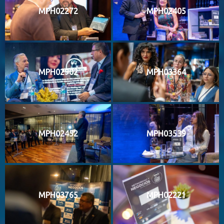
MPH02272
MPH02405
MPH02902
MPH03364
MPH02452
MPH03539
MPH03765
MPH02221