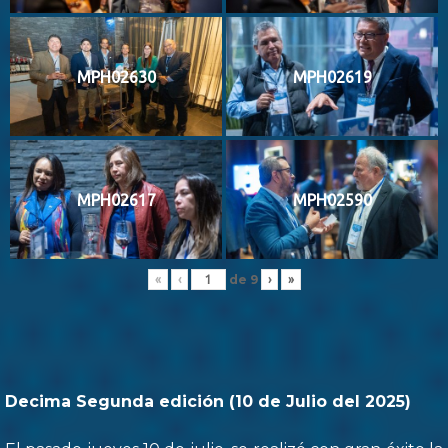
MPH02630
MPH02619
MPH02617
MPH02590
de
9
«
‹
›
»
Decima Segunda edición (10 de Julio del 2025)