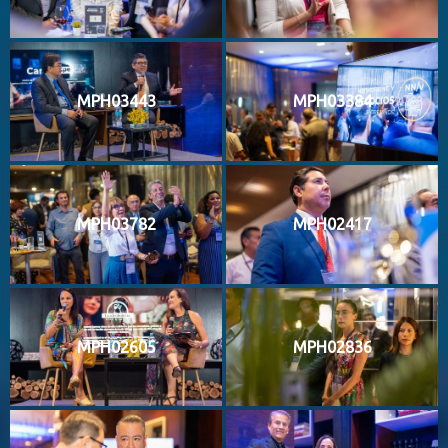
MPH03443
MPH03384
MPH03782
MPH02417
MPH02605
MPH02836