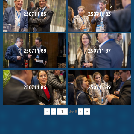
250711 85
250711 83
250711 88
250711 87
250711 86
250711 89
de
9
«
‹
›
»