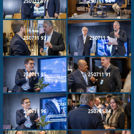
250711 97
250711 94
250711 93
250711 9
250711 95
250711 91
250711 96
250711 84