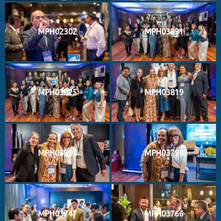
MPH02302
MPH03831
MPH03825
MPH03819
MPH03808
MPH03798
MPH03747
MPH03766