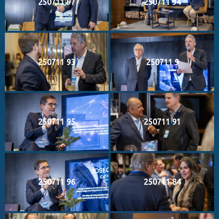
250711 97
250711 94
250711 93
250711 9
250711 95
250711 91
250711 96
250711 84