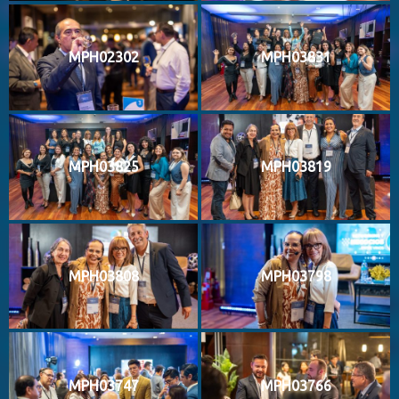
MPH02302
MPH03831
MPH03825
MPH03819
MPH03808
MPH03798
MPH03747
MPH03766