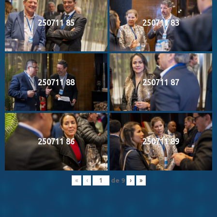
250711 85
250711 83
250711 88
250711 87
250711 86
250711 89
de
9
«
‹
›
»