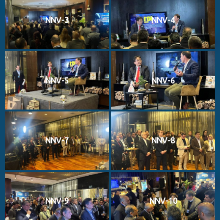
NNV-3
NNV-4
NNV-5
NNV-6
NNV-7
NNV-8
NNV-9
NNV-10