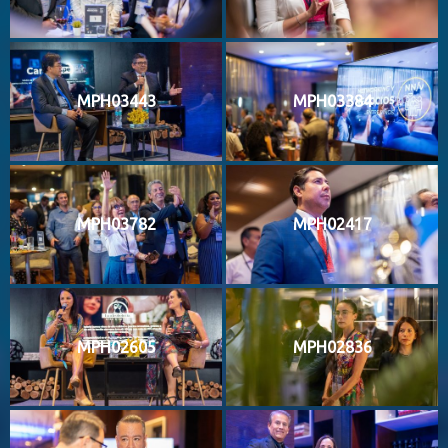
MPH03443
MPH03384
MPH03782
MPH02417
MPH02605
MPH02836