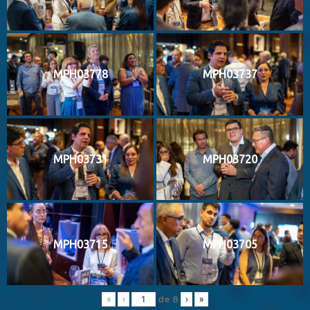
MPH03778
MPH03737
MPH03731
MPH03720
MPH03715
MPH03705
de
8
«
‹
›
»