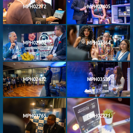
MPH02272
MPH02405
MPH02902
MPH03364
MPH02452
MPH03539
MPH03765
MPH02221