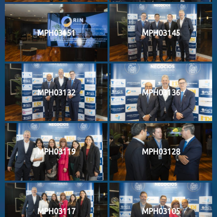
MPH03151
MPH03145
MPH03132
MPH03136
MPH03119
MPH03128
MPH03117
MPH03105