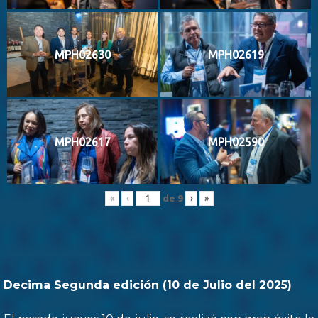
MPH02630
MPH02619
MPH02617
MPH02590
de
9
«
‹
›
»
Decima Segunda edición (10 de Julio del 2025)