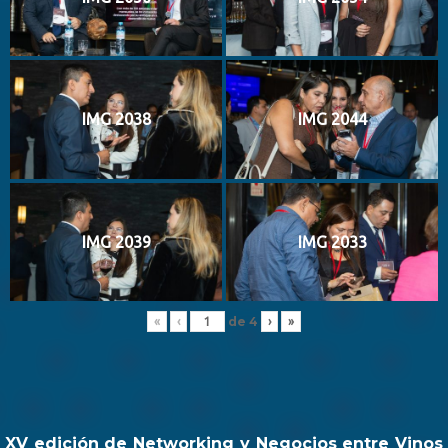
IMG 2038
IMG 2044
IMG 2039
IMG 2033
de
4
«
‹
›
»
XV edición de Networking y Negocios entre Vinos