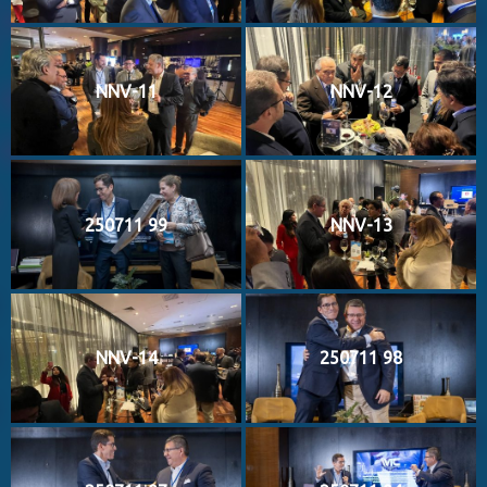
NNV-11
NNV-12
250711 99
NNV-13
NNV-14
250711 98