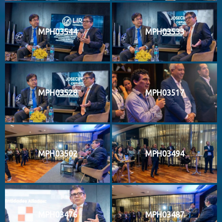
MPH03544
MPH03533
MPH03528
MPH03517
MPH03502
MPH03494
MPH03476
MPH03487