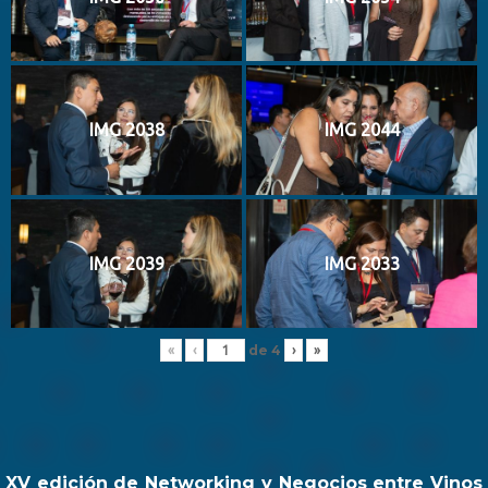
IMG 2038
IMG 2044
IMG 2039
IMG 2033
de
4
«
‹
›
»
XV edición de Networking y Negocios entre Vinos