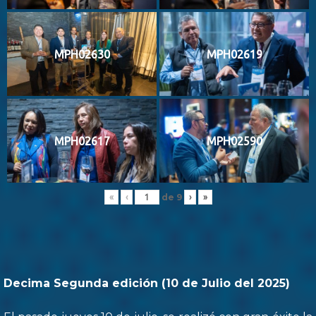
MPH02630
MPH02619
MPH02617
MPH02590
de
9
«
‹
›
»
Decima Segunda edición (10 de Julio del 2025)