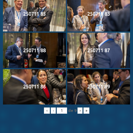
250711 85
250711 83
250711 88
250711 87
250711 86
250711 89
de
9
«
‹
›
»