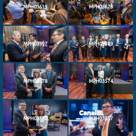
MPH03619
MPH03628
MPH03597
MPH03589
MPH03578
MPH03574
MPH03570
MPH03557