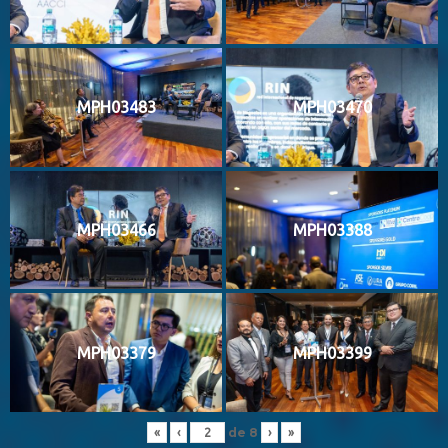
MPH03483
MPH03470
MPH03466
MPH03388
MPH03379
MPH03399
de
8
«
‹
›
»