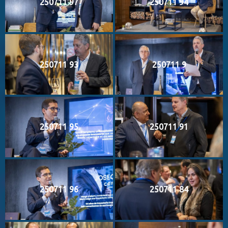
250711 97
250711 94
250711 93
250711 9
250711 95
250711 91
250711 96
250711 84