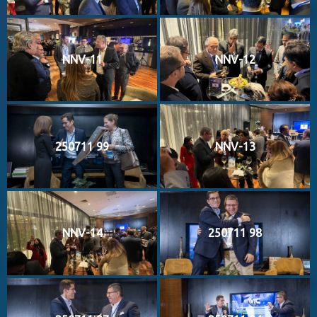
NNV-11
NNV-12
250711 99
NNV-13
NNV-14
250711 98