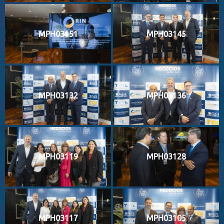
MPH03151
MPH03145
MPH03132
MPH03136
MPH03119
MPH03128
MPH03117
MPH03105