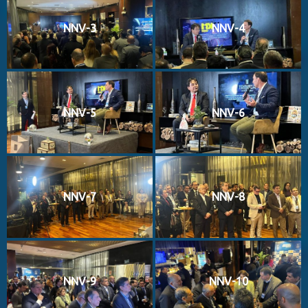
NNV-3
NNV-4
NNV-5
NNV-6
NNV-7
NNV-8
NNV-9
NNV-10