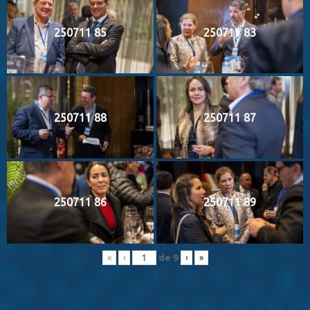
250711 85
250711 83
250711 88
250711 87
250711 86
250711 89
de
9
«
‹
›
»