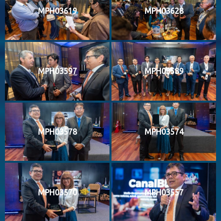
MPH03619
MPH03628
MPH03597
MPH03589
MPH03578
MPH03574
MPH03570
MPH03557