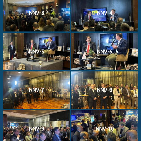
NNV-3
NNV-4
NNV-5
NNV-6
NNV-7
NNV-8
NNV-9
NNV-10