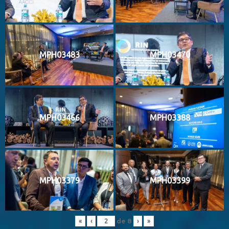
MPH03483
MPH03470
MPH03466
MPH03388
MPH03379
MPH03399
de
8
«
‹
›
»