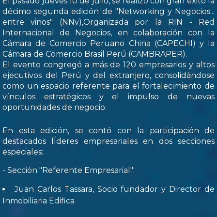
El pasado jueves 10 de julio, se realizó con gran éxito la
décimo segunda edición de "Networking y Negocios...
entre vinos" (NNv),Organizada por la RIN - Red
Internacional de Negocios, en colaboración con la
Cámara de Comercio Peruano China (CAPECHI) y la
Cámara de Comercio Brasil Perú (CAMBRAPER).
El evento congregó a más de 120 empresarios y altos
ejecutivos del Perú y del extranjero, consolidándose
como un espacio referente para el fortalecimiento de
vínculos estratégicos y el impulso de nuevas
oportunidades de negocio.
En esta edición, se contó con la participación de
destacados lÍderes empresariales en dos secciones
especiales:
- Sección "Referente Empresarial":
Juan Carlos Tassara, Socio fundador y Director de
Inmobiliaria Edifica