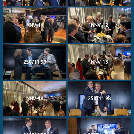
NNV-11
NNV-12
250711 99
NNV-13
NNV-14
250711 98