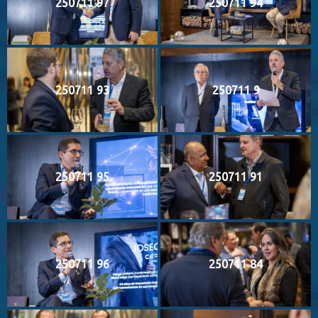
250711 97
250711 94
250711 93
250711 9
250711 95
250711 91
250711 96
250711 84