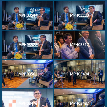
MPH03544
MPH03533
MPH03528
MPH03517
MPH03502
MPH03494
MPH03476
MPH03487