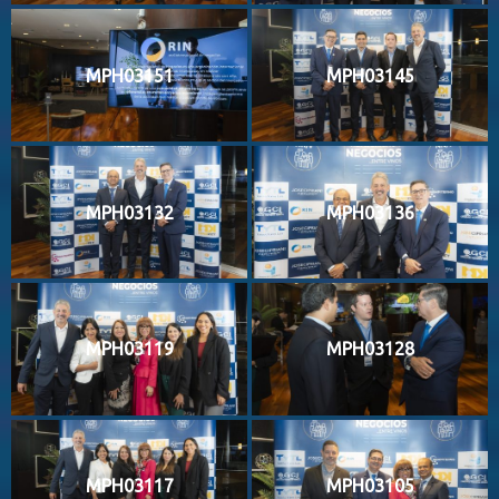
MPH03151
MPH03145
MPH03132
MPH03136
MPH03119
MPH03128
MPH03117
MPH03105