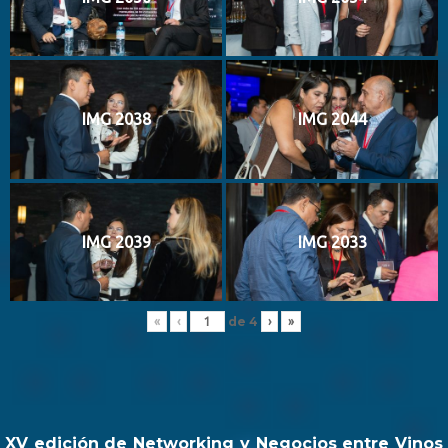
IMG 2038
IMG 2044
IMG 2039
IMG 2033
de
4
«
‹
›
»
XV edición de Networking y Negocios entre Vinos