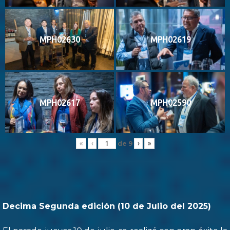
MPH02630
MPH02619
MPH02617
MPH02590
de
9
«
‹
›
»
Decima Segunda edición (10 de Julio del 2025)