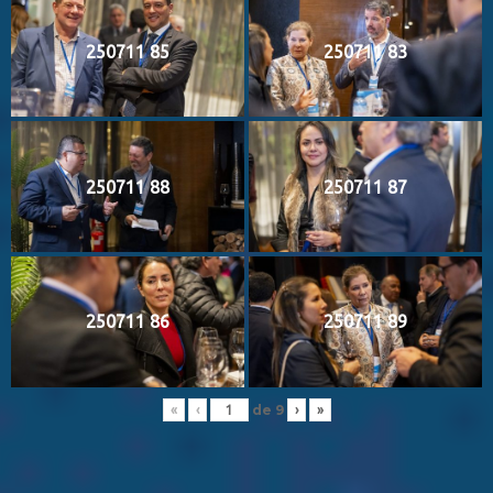
250711 85
250711 83
250711 88
250711 87
250711 86
250711 89
de
9
«
‹
›
»