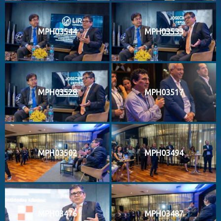
MPH03544
MPH03533
MPH03528
MPH03517
MPH03502
MPH03494
MPH03476
MPH03487