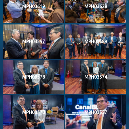
MPH03619
MPH03628
MPH03597
MPH03589
MPH03578
MPH03574
MPH03570
MPH03557