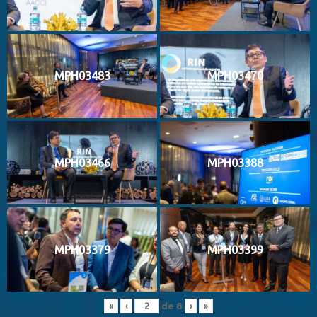
MPH03483
MPH03470
MPH03466
MPH03388
MPH03379
MPH03399
de
8
«
‹
›
»