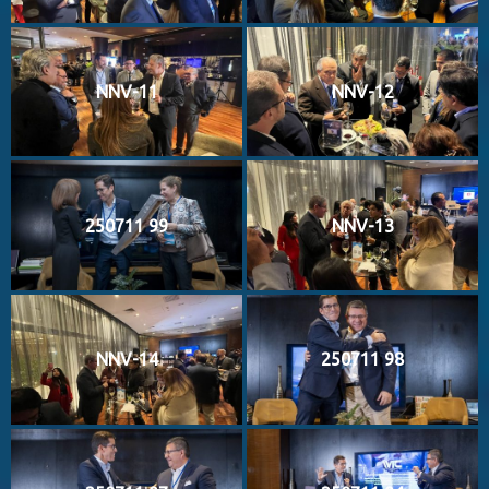
NNV-11
NNV-12
250711 99
NNV-13
NNV-14
250711 98