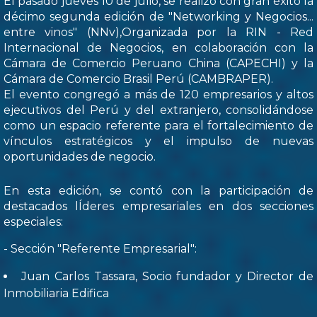
El pasado jueves 10 de julio, se realizó con gran éxito la
décimo segunda edición de "Networking y Negocios...
entre vinos" (NNv),Organizada por la RIN - Red
Internacional de Negocios, en colaboración con la
Cámara de Comercio Peruano China (CAPECHI) y la
Cámara de Comercio Brasil Perú (CAMBRAPER).
El evento congregó a más de 120 empresarios y altos
ejecutivos del Perú y del extranjero, consolidándose
como un espacio referente para el fortalecimiento de
vínculos estratégicos y el impulso de nuevas
oportunidades de negocio.
En esta edición, se contó con la participación de
destacados lÍderes empresariales en dos secciones
especiales:
- Sección "Referente Empresarial":
Juan Carlos Tassara, Socio fundador y Director de
Inmobiliaria Edifica