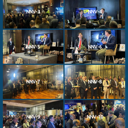
NNV-3
NNV-4
NNV-5
NNV-6
NNV-7
NNV-8
NNV-9
NNV-10