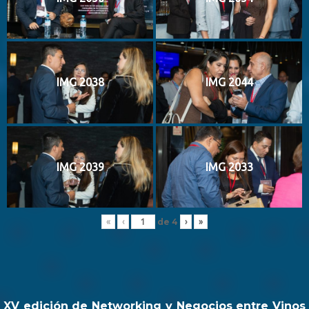
IMG 2038
IMG 2044
IMG 2039
IMG 2033
de
4
«
‹
›
»
XV edición de Networking y Negocios entre Vinos