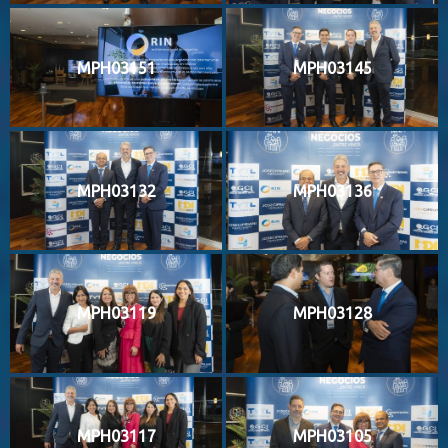
MPH03151
MPH03145
MPH03132
MPH03136
MPH03119
MPH03128
MPH03117
MPH03105