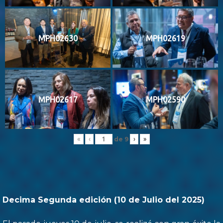
MPH02630
MPH02619
MPH02617
MPH02590
de
9
«
‹
›
»
Decima Segunda edición (10 de Julio del 2025)