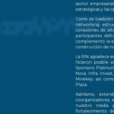
sector empresarial
estratégicas y las 
Como es tradición
networking estruc
conexiones de alto
participantes dis
complementó la ex
construcción de nu
La RIN agradece es
hicieron posible 
Sponsors Platinum
Nova Infra Inves
Minekey; así como
Plaza.
Asimismo, extend
coorganizadores, 
nuestro media p
fortalecimiento d