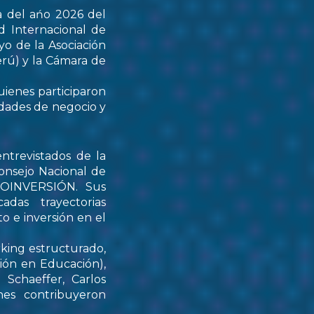
a del ańo 2026 del
d Internacional de
yo de la Asociación
rú) y la Cámara de
uienes participaron
idades de negocio y
ntrevistados de la
onsejo Nacional de
PROINVERSIÓN. Sus
das trayectorias
o e inversión en el
rking estructurado,
tión en Educación),
Schaeffer, Carlos
nes contribuyeron