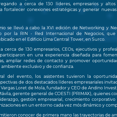
regando a cerca de 130 líderes, empresarios y altos
 a fortalecer conexiones estratégicas y generar nueva
nio se llevó a cabo la XVI edición de Networking y Ne
o por la RIN - Red Internacional de Negocios, que
bicado en el Edificio Lima Central Tower, en Surco.
a cerca de 130 empresarios, CEOs, ejecutivos y profes
 participaron en una experiencia diseñada para fomen
icas, ampliar redes de contacto y promover oportunid
 ambiente exclusivo y de confianza.
al del evento, los asistentes tuvieron la oportunid
spectivas de dos destacados líderes empresariales invitad
s Vargas Loret de Mola, fundador y CEO de Andino Inve
ávila, gerente general de COESTI (PRIMAX), quienes com
liderazgo, gestión empresarial, crecimiento corporativo
nizaciones en un entorno cada vez mós dinámico y compe
rmitieron conocer de primera mano las trayectorias de a