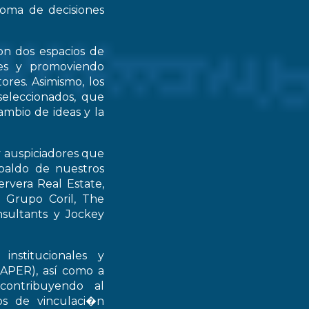
 toma de decisiones
on dos espacios de
ntes y promoviendo
ores. Asimismo, los
seleccionados, que
mbio de ideas y la
y auspiciadores que
spaldo de nuestros
rvera Real Estate,
 Grupo Coril, The
nsultants y Jockey
institucionales y
RAPER), así como a
contribuyendo al
ios de vinculaci�n