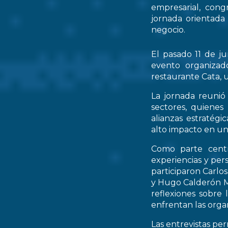
empresarial, cong
jornada orientada
negocio.
El pasado 11 de ju
evento organizad
restaurante Cata, u
La jornada reunió 
sectores, quienes
alianzas estratég
alto impacto en un
Como parte centr
experiencias y per
participaron Carlo
y Hugo Calderón M
reflexiones sobre 
enfrentan las orga
Las entrevistas pe