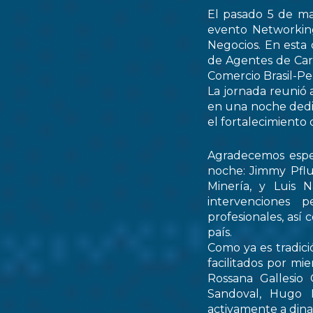
El pasado 5 de ma
evento Networking
Negocios. En esta 
de Agentes de Car
Comercio Brasil-
La jornada reunió 
en una noche dedic
el fortalecimiento 
Agradecemos espec
noche: Jimmy Pflu
Minería, y Luis 
intervenciones 
profesionales, así
país.
Como ya es tradici
facilitados por mi
Rossana Gallesio
Sandoval, Hugo M
activamente a dinam