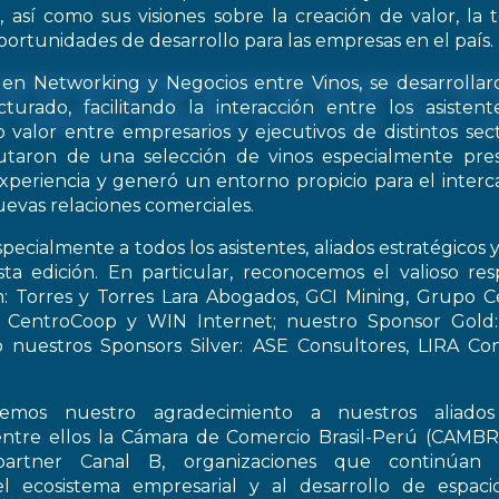
, así como sus visiones sobre la creación de valor, la
oportunidades de desarrollo para las empresas en el país.
 en Networking y Negocios entre Vinos, se desarrollar
turado, facilitando la interacción entre los asiste
 valor entre empresarios y ejecutivos de distintos sect
frutaron de una selección de vinos especialmente pre
periencia y generó un entorno propicio para el interca
evas relaciones comerciales.
pecialmente a todos los asistentes, aliados estratégicos 
esta edición. En particular, reconocemos el valioso re
: Torres y Torres Lara Abogados, GCI Mining, Grupo Ce
t, CentroCoop y WIN Internet; nuestro Sponsor Gold:
 nuestros Sponsors Silver: ASE Consultores, LIRA Co
emos nuestro agradecimiento a nuestros aliados 
entre ellos la Cámara de Comercio Brasil-Perú (CAMB
artner Canal B, organizaciones que continúan 
el ecosistema empresarial y al desarrollo de espac