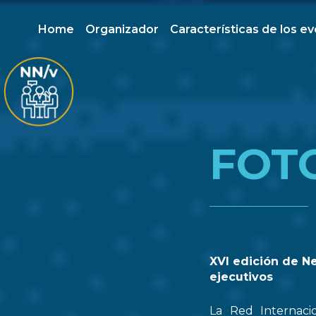
Home
Organizador
Características de los e
FOT
XVI edición de N
ejecutivos
La Red Internaci