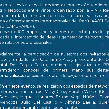
rzo se llevó a cabo la décimo quinta edición y primer
 y Negocios entre Vinos, organizado por la RIN - Re
oportunidad, el encuentro se realizó con el valioso apo
ga y Consolidadores Internacionales del Perú (AACCI Pe
Perú (CAMBRAPER).
a más de 100 empresarios y líderes del sector privado, q
ada al intercambio de ideas, la generación de oportun
de relaciones profesionales.
ialmente la participación de nuestros dos invitados e
cker, fundador de Paltarumi S.A.C. y presidente del C
Natal Del Carpio Castro, presidente ejecutivo de 
permitieron conocer de primera mano sus destaca
 como valiosas reflexiones sobre liderazgo, emprendimient
ón en este evento, se realizaron dos espacios de netwo
embros de nuestra red: Vicky Cruz, Fiorella Wiesse (Ges
 Gonzales, Miguel Honores, Bruno Vega Núñez, Erika 
endoza, Julio Del Castillo y Alfonso Baella, quie
izar el intercambio entre los asistentes.