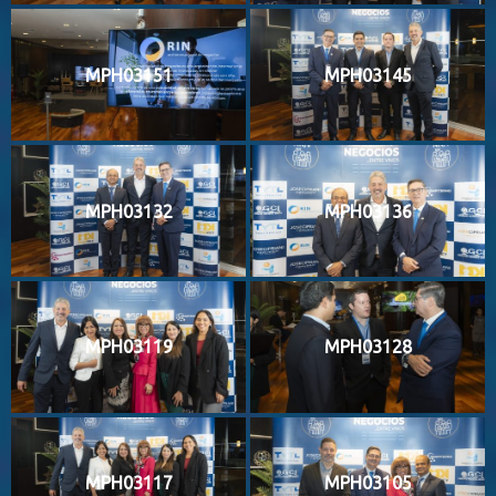
MPH03151
MPH03145
MPH03132
MPH03136
MPH03119
MPH03128
MPH03117
MPH03105