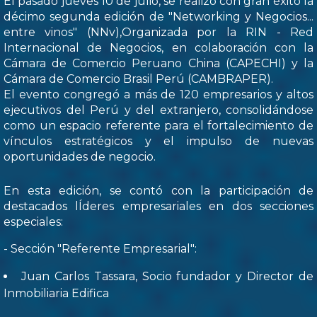
El pasado jueves 10 de julio, se realizó con gran éxito la
décimo segunda edición de "Networking y Negocios...
entre vinos" (NNv),Organizada por la RIN - Red
Internacional de Negocios, en colaboración con la
Cámara de Comercio Peruano China (CAPECHI) y la
Cámara de Comercio Brasil Perú (CAMBRAPER).
El evento congregó a más de 120 empresarios y altos
ejecutivos del Perú y del extranjero, consolidándose
como un espacio referente para el fortalecimiento de
vínculos estratégicos y el impulso de nuevas
oportunidades de negocio.
En esta edición, se contó con la participación de
destacados lÍderes empresariales en dos secciones
especiales:
- Sección "Referente Empresarial":
Juan Carlos Tassara, Socio fundador y Director de
Inmobiliaria Edifica