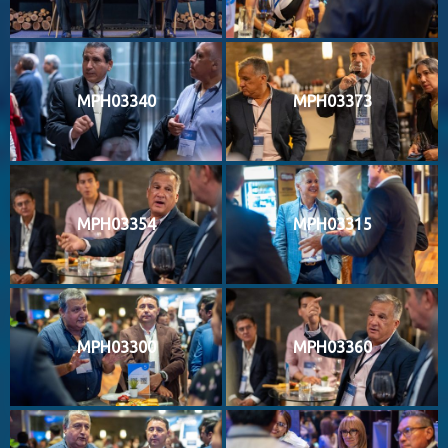
MPH03340
MPH03373
MPH03354
MPH03315
MPH03300
MPH03360