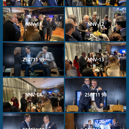
NNV-11
NNV-12
250711 99
NNV-13
NNV-14
250711 98