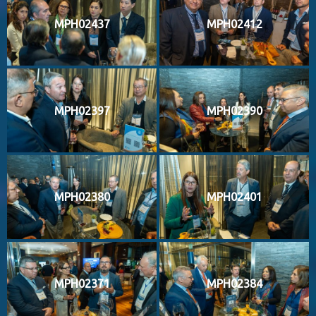
MPH02437
MPH02412
MPH02397
MPH02390
MPH02380
MPH02401
MPH02371
MPH02384