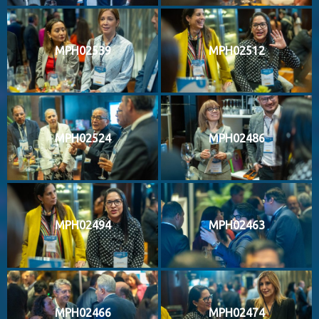
MPH02539
MPH02512
MPH02524
MPH02486
MPH02494
MPH02463
MPH02466
MPH02474