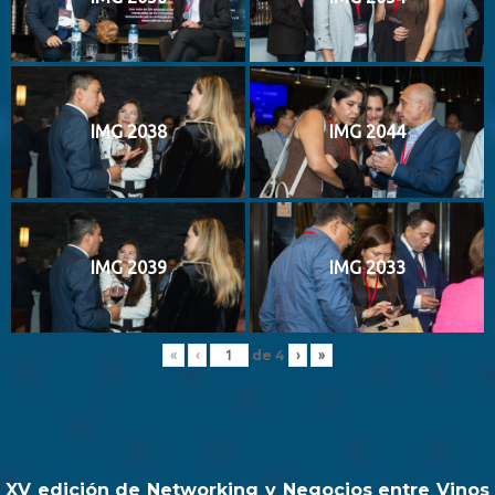
IMG 2038
IMG 2044
IMG 2039
IMG 2033
de
4
«
‹
›
»
XV edición de Networking y Negocios entre Vinos