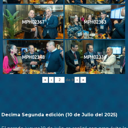
MPH02367
MPH02363
MPH02348
MPH02336
de
9
«
‹
›
»
Decima Segunda edición (10 de Julio del 2025)