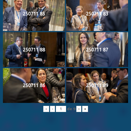
250711 85
250711 83
250711 88
250711 87
250711 86
250711 89
de
9
«
‹
›
»