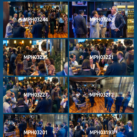
MPH03244
MPH03262
MPH03235
MPH03221
MPH03227
MPH03212
MPH03201
MPH03193