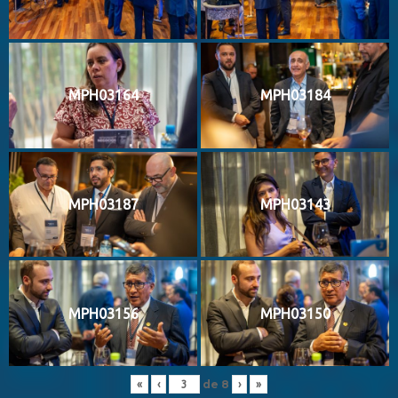
MPH03164
MPH03184
MPH03187
MPH03143
MPH03156
MPH03150
de
8
«
‹
›
»