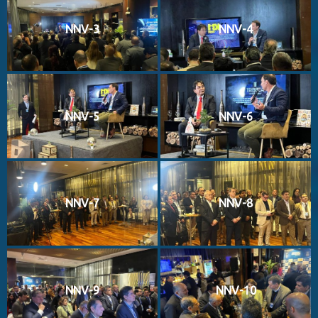
NNV-3
NNV-4
NNV-5
NNV-6
NNV-7
NNV-8
NNV-9
NNV-10